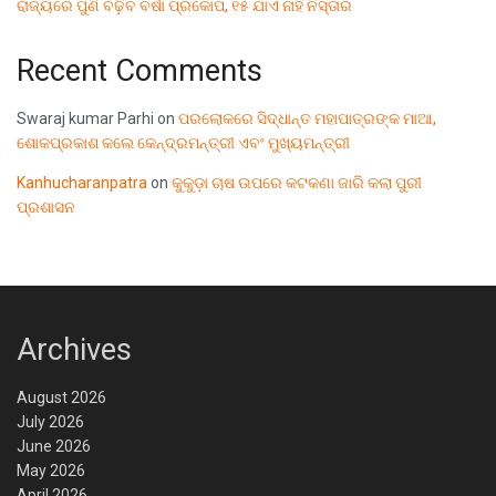
ରାଜ୍ୟରେ ପୁଣି ବଢ଼ିବ ବର୍ଷା ପ୍ରକୋପ, ୧୫ ଯାଏ ନାହିଁ ନିସ୍ତାର
Recent Comments
Swaraj kumar Parhi
on
ପରଲୋକରେ ସିଦ୍ଧାନ୍ତ ମହାପାତ୍ରଙ୍କ ମାଆ,
ଶୋକପ୍ରକାଶ କଲେ କେନ୍ଦ୍ରମନ୍ତ୍ରୀ ଏବଂ ମୁଖ୍ୟମନ୍ତ୍ରୀ
Kanhucharanpatra
on
କୁକୁଡ଼ା ଚାଷ ଉପରେ କଟକଣା ଜାରି କଲା ପୁରୀ
ପ୍ରଶାସନ
Archives
August 2026
July 2026
June 2026
May 2026
April 2026