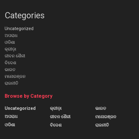
Categories
Uncategorized
ଅପରାଧ
ଓଡିଶା
କ୍ରୀଡ଼ା
ଜୀବନ ଶୈଳୀ
ବିଦେଶ
ଭାରତ
ମନୋରଞ୍ଜନ
ରାଜନୀତି
Browse by Category
Uncategorized
କ୍ରୀଡ଼ା
ଭାରତ
ଅପରାଧ
ଜୀବନ ଶୈଳୀ
ମନୋରଞ୍ଜନ
ଓଡିଶା
ବିଦେଶ
ରାଜନୀତି