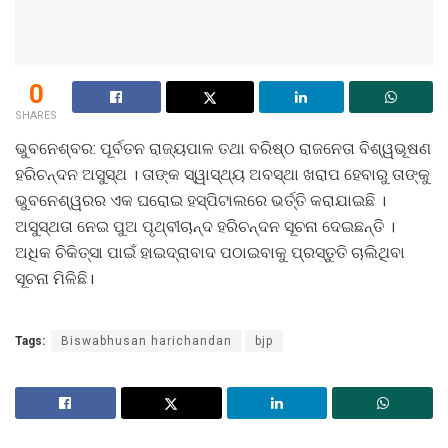
0
SHARES
ଭୁବନେଶ୍ବର: ପୂର୍ବତନ ରାଜ୍ୟପାଳ ତଥା ବରିଷ୍ଠ ରାଜନେତା ବିଶ୍ୱଭୂଷଣ
ହରିଚନ୍ଦନ ଅସୁସ୍ଥ । ତାଙ୍କ ସ୍ୱାସ୍ଥ୍ୟ ଅବସ୍ଥା ଖରାପ ହେବାରୁ ତାଙ୍କୁ
ଭୁବନେଶ୍ୱରର ଏକ ଘରୋଇ ହସ୍ପିଟାଲରେ ଭର୍ତ୍ତି କରାଯାଇଛି ।
ଅସୁସ୍ଥତା ନେଇ ପୁଅ ପୃଥ୍ବୀଚାନ୍ଦ ହରିଚନ୍ଦନ ସୂଚନା ଦେଇଛନ୍ତି ।
ଅଧିକ ଚିକିତ୍ସା ପାଇଁ ହାଇଦ୍ରାବାଦ ପଠାଇବାକୁ ପ୍ରସ୍ତୁତି ଚାଲିଥିବା
ସୂଚନା ମିଳିଛି।
Tags:
Biswabhusan harichandan
bjp