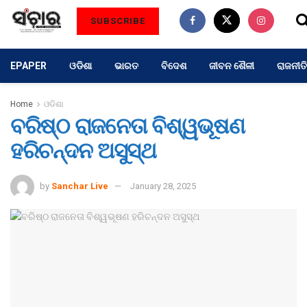
SUBSCRIBE
EPAPER
ଓଡିଶା
ଭାରତ
ବିଦେଶ
ଜୀବନ ଶୈଳୀ
ରାଜନୀତି
Home
ଓଡିଶା
ବରିଷ୍ଠ ରାଜନେତା ବିଶ୍ୱଭୂଷଣ
ହରିଚନ୍ଦନ ଅସୁସ୍ଥ
by
Sanchar Live
January 28, 2025