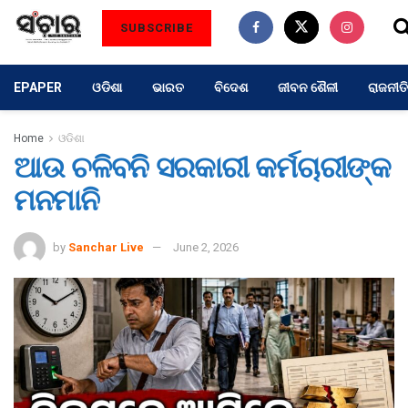
SUBSCRIBE
EPAPER
ଓଡିଶା
ଭାରତ
ବିଦେଶ
ଜୀବନ ଶୈଳୀ
ରାଜନୀତି
Home
ଓଡିଶା
ଆଉ ଚଳିବନି ସରକାରୀ କର୍ମଚାରୀଙ୍କ
ମନମାନି
by
Sanchar Live
June 2, 2026