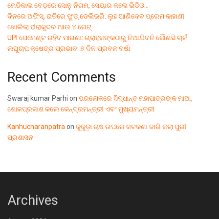
ମେଡିକାଲ ବେଡ଼ରେ ସୋନୁ ନିଗମ, ସେୟାର କଲେ ଭିଡିଓ…
ଦିନରେ ଅଫିସ୍, ରାତିରେ ଫୁଡ୍ ଡେଲିଭରି: ଲୁହ ଆଣିଦେବ ପ୍ରେମ କାହାଣୀ
ଖୋଲିଲା ହୀରାକୁଦର ଆଉ ୪ ଗେଟ୍
UPI ପେମେଣ୍ଟ ରହିବ ମାଗଣା: ଗ୍ରାହକଙ୍କଠାରୁ ନିଆଯିବନି କୌଣସି ଚାର୍ଜ
ଲଘୁଚାପ କ୍ଷେତ୍ର ପ୍ରଭାବ: ୭ ଦିନ ପ୍ରବଳ ବର୍ଷା
Recent Comments
Swaraj kumar Parhi
on
ପରଲୋକରେ ସିଦ୍ଧାନ୍ତ ମହାପାତ୍ରଙ୍କ ମାଆ,
ଶୋକପ୍ରକାଶ କଲେ କେନ୍ଦ୍ରମନ୍ତ୍ରୀ ଏବଂ ମୁଖ୍ୟମନ୍ତ୍ରୀ
Kanhucharanpatra
on
କୁକୁଡ଼ା ଚାଷ ଉପରେ କଟକଣା ଜାରି କଲା ପୁରୀ
ପ୍ରଶାସନ
Archives