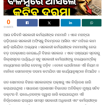
0
SHARES
ଆଉ ଚଳିବନି ସରକାରୀ କର୍ମଚାରୀଙ୍କ ମନମାନି । ଏବେ ମହଙ୍ଗା
ପଡ଼ିପାରେ ସରକାରୀ ଅଫିସ୍‌କୁ ବିଳମ୍ବରେ ଆସିବା ଏବଂ ମଝିରେ କାମ
ଛାଡ଼ି ଚାଲିଯିବା ଅଭ୍ୟାସ । ସରକାରୀ କର୍ମଚାରୀଙ୍କ ମନମାନୀକୁ ନେଇ
ବଡ଼ ପଦକ୍ଷେପ ନେଇଛନ୍ତି ବିହାର ସରକାର । ଏବେ ପଞ୍ଚାୟତ ସ୍ତରରୁ
ଜିଲ୍ଲାସ୍ତର ପର୍ଯ୍ୟନ୍ତ ସବୁ ସରକାରୀ କର୍ମଚାରୀଙ୍କୁ ବାୟୋମେଟ୍ରିକ୍‌
ମାଧ୍ୟମରେ ହାଜିରା ଦେବାକୁ ପଡ଼ିବ । ତେବେ ଯେଉଁମାନେ ଏହି ନିୟମ ନ
ମାନିବେ ସେମାନଙ୍କ ଦରମା କଟାଯିବା ସହ କାର୍ଯ୍ୟାନୁଷ୍ଠାନ ନିଆଯିବ ।
ଗତ ସୋମବାର ବିହାର ସରକାରଙ୍କ ପକ୍ଷରୁ ଏକ ନିର୍ଦ୍ଦେଶ ଜାରି
କରାଯାଇଥିଲା । ସାଧାରଣ ପ୍ରଶାସନ ବିଭାଗର ଅତିରିକ୍ତ ମୁଖ୍ୟ ସଚିବ
ଡକ୍ଟର ବି. ରାଜେନ୍ଦରଙ୍କ ଦ୍ୱାରା ଜାରି କରାଯାଇଥିବା ଏହି
ନିର୍ଦ୍ଦେଶରେ ରାଜ୍ୟର ସମସ୍ତ ସରକାରୀ ଅଧିକାରୀ ଏବଂ କର୍ମଚାରୀଙ୍କ