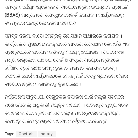
ସମସ୍ତ କାର୍ଯ୍ୟାଳୟରେ ବିହାର ବାୟୋମେଟ୍ରିକ୍ ଉପସ୍ଥାନ ପ୍ରଣାଳୀ
(BBAS) ମାଧ୍ୟମରେ ଉପସ୍ଥିତି ରେକର୍ଡ କରାଯିବ । କାର୍ଯ୍ୟାଳୟକୁ
ବିଳମ୍ବରେ ପହଞ୍ଚିଲେ ଦରମା କଟାଯିବ ।
ସମସ୍ତ ଦରମା ବାୟୋମେଟ୍ରିକ୍ ଉପସ୍ଥାନ ଆଧାରରେ କରାଯିବ ।
କାର୍ଯ୍ୟାଳୟ ମୁଖ୍ୟମାନଙ୍କୁ ପ୍ରତି ମାସରେ ଉପସ୍ଥାନ ରେକର୍ଡର ଏକ
ପ୍ରିଣ୍ଟଆଉଟ୍ ପ୍ରଦାନ କରିବାକୁ ମଧ୍ୟ କୁହାଯାଇଛି । ଚିଠିରେ ଏହା
ମଧ୍ୟ ଉଲ୍ଲେଖ ଅଛି ଯେ ଯେଉଁ ଅଫିସ୍‌ରେ ବାୟୋମେଟ୍ରିକ୍‌ରେ
କୌଣସି ତ୍ରୁଟି ରହିଛି ତାହାକୁ ତୁରନ୍ତ ମରାମତି କରାଯିବା ଉଚିତ୍ ।
ସେହିପରି ଯେଉଁ କାର୍ଯ୍ୟାଳୟରେ ମେସିନ୍ ନାହିଁ ସେସବୁ ସ୍ଥାନରେ ଶୀଘ୍ର
ବାୟୋମେଟ୍ରିକ୍‌ ଲଗାଇବାକୁ କୁହାଯାଇଛି ।
ନିର୍ଦ୍ଦେଶନା ଅନୁଯାୟୀ, ସେଗୁଡ଼ିକର ତଦାରଖ ପାଇଁ ଜିଲ୍ଲା ସ୍ତରରେ
ଜଣେ ନୋଡାଲ୍ ଅଧିକାରୀ ନିଯୁକ୍ତ କରାଯିବ । ଅତିରିକ୍ତ ମୁଖ୍ୟ ସଚିବ
ଡକ୍ଟର ବି. ରାଜେନ୍ଦର ସମସ୍ତ ଜିଲ୍ଲା ମାଜିଷ୍ଟ୍ରେଟଙ୍କୁ ନିୟମ
କଡ଼ାକଡ଼ି ପାଳନ ସୁନିଶ୍ଚିତ କରିବାକୁ ନିର୍ଦ୍ଦେଶ ଦେଇଛନ୍ତି
Tags:
Govtjob
salary