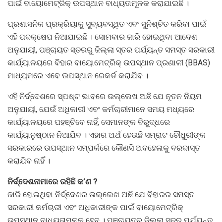
ପାଇଁ ବାୟୋମେଟ୍ରିକ୍ ଉପସ୍ଥାନ ବାଧ୍ୟତାମୂଳକ କରାଯାଇଛି ।
ପ୍ରଶାସନିକ ପ୍ରକ୍ରିୟାକୁ ସୁବ୍ୟବସ୍ଥିତ ଏବଂ ସୁନିଶ୍ଚିତ କରିବା ପାଇଁ
ଏହି ପଦକ୍ଷେପ ନିଆଯାଇଛି । ସୋମବାର ଜାରି ହୋଇଥିବା ଆଦେଶ
ଅନୁଯାୟୀ, ପଞ୍ଚାୟତ ସ୍ତରରୁ ଜିଲ୍ଲା ସ୍ତର ପର୍ଯ୍ୟନ୍ତ ସମସ୍ତ ସରକାରୀ
କାର୍ଯ୍ୟାଳୟରେ ବିହାର ବାୟୋମେଟ୍ରିକ୍ ଉପସ୍ଥାନ ପ୍ରଣାଳୀ (BBAS)
ମାଧ୍ୟମରେ ଏବେ ଉପସ୍ଥାନ ରେକର୍ଡ କରାଯିବ ।
ଏହି ନିର୍ଦ୍ଦେଶରେ ସ୍ପଷ୍ଟ ଭାବରେ ଉଲ୍ଲେଖ ଅଛି ଯେ ନୂତନ ନିୟମ
ଅନୁଯାୟୀ, ଯେଉଁ ଅଧିକାରୀ ଏବଂ କର୍ମଚାରୀମାନେ ସମୟ ମଧ୍ୟରେ
କାର୍ଯ୍ୟାଳୟରେ ପହଞ୍ଚିବେ ନାହିଁ, ସେମାନଙ୍କ ବିରୁଦ୍ଧରେ
କାର୍ଯ୍ୟାନୁଷ୍ଠାନ ନିଆଯିବ । ଏହାର ଅର୍ଥ ହେଉଛି ସମ୍ରାଟ ଚୌଧୁରୀଙ୍କ
ସରକାରରେ ଉପସ୍ଥାନ ସମ୍ପର୍କରେ କୌଣସି ଅବହେଳାକୁ ବରଦାସ୍ତ
କରାଯିବ ନାହିଁ ।
ନିର୍ଦ୍ଦେଶନାମାରେ ରହିଛି କ’ଣ ?
ଜାରି ହୋଇଥିବା ନିର୍ଦ୍ଦେଶର ଉଲ୍ଲେଖ ଅଛି ଯେ ବିହାରର ସମସ୍ତ
ସରକାରୀ କର୍ମଚାରୀ ଏବଂ ଅଧିକାରୀଙ୍କ ପାଇଁ ବାୟୋମେଟ୍ରିକ୍
ଉପସ୍ଥାନ ବାଧ୍ୟତାମୂଳକ ହେବ । ପଞ୍ଚାୟତରୁ ଜିଲ୍ଲା ସ୍ତର ପର୍ଯ୍ୟନ୍ତ