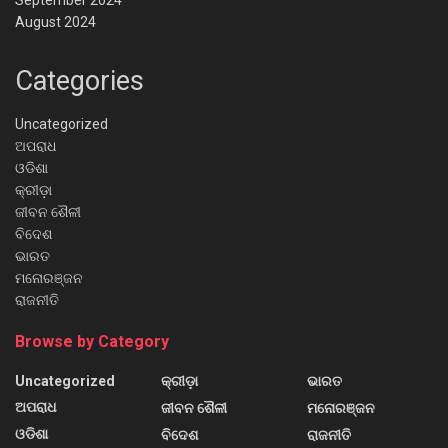
September 2024
August 2024
Categories
Uncategorized
ଅପରାଧ
ଓଡିଶା
କ୍ରୀଡ଼ା
ଜୀବନ ଶୈଳୀ
ବିଦେଶ
ଭାରତ
ମନୋରଞ୍ଜନ
ରାଜନୀତି
Browse by Category
Uncategorized
କ୍ରୀଡ଼ା
ଭାରତ
ଅପରାଧ
ଜୀବନ ଶୈଳୀ
ମନୋରଞ୍ଜନ
ଓଡିଶା
ବିଦେଶ
ରାଜନୀତି