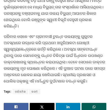
ଉଦ୍ଧାର କରିବାକୁ ବଡ଼ ଯାଆ ରଞ୍ଜୁ ଦେହୁରୀ ଧାଇଁ ଆସିଥିଲେ। ମାତ୍ର
ଦୁର୍ଭାଗ୍ୟବଶତଃ ସେ ମଧ୍ୟ ବିଦ୍ୟୁତ୍ ତାର ସଂସ୍ପର୍ଶରେ ଆସିଯାଇଥିଲେ।
ପରସ୍ପରକୁ ବଞ୍ଚାଇବାକୁ ଯାଇ ଉଭୟ ବିଦ୍ୟୁତ୍ ଆଘାତର ଶିକାର
ହୋଇଥିଲେ ବୋଲି ରଞ୍ଜୁଙ୍କ ସ୍ୱାମୀ ବିଭୂତି ଦେହୁରୀ ପ୍ରକାଶ
କରିଛନ୍ତି।
ପରିବାର ଲୋକେ ଏବଂ ଗ୍ରାମବାସୀ ତୁରନ୍ତ ଉଭୟଙ୍କୁ ଗୁରୁତର
ଅବସ୍ଥାରେ ଉଦ୍ଧାର କରି ପ୍ରଥମେ ଖଜୁରିଆକଟା ଗୋଷ୍ଠୀ
ସ୍ୱାସ୍ଥ୍ୟକେନ୍ଦ୍ରରେ ଭର୍ତ୍ତି କରିଥିଲେ। ଅବସ୍ଥା ସଙ୍କଟାପନ୍ନ
ଥିବାରୁ ପରେ ସେମାନଙ୍କୁ ଉନ୍ନତ ଚିକିତ୍ସା ପାଇଁ ହିନ୍ଦୋଳ ଉପଖଣ୍ଡ
ଡାକ୍ତରଖାନାକୁ ସ୍ଥାନାନ୍ତର କରାଯାଇଥିଲା। ତେବେ ସେଠାରେ ଡାକ୍ତର
ଉଭୟଙ୍କୁ ମୃତ ଘୋଷଣା କରିଥିଲେ। ଏହି ଦୁଃଖଦ ଘଟଣା ପରେ ସମଗ୍ର
ଅଞ୍ଚଳରେ ଶୋକର ଛାୟା ଖେଳିଯାଇଛି। ସ୍ଥାନୀୟ ପ୍ରଶାସନ ଓ
ପୋଲିସ ପକ୍ଷରୁ ଏହି ମର୍ମନ୍ତୁଦ ଦୁର୍ଘଟଣାର ତଦନ୍ତ କରୁଛି।
Tags:
odisha
sort