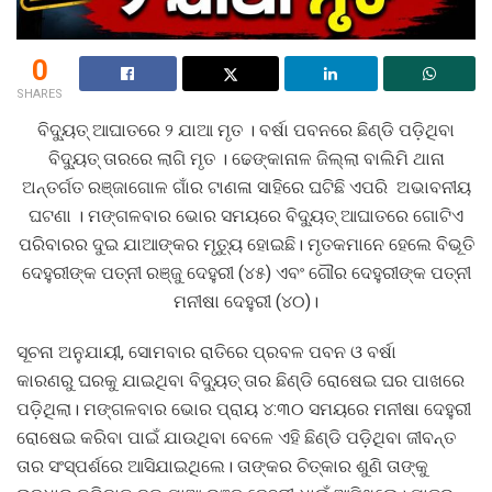
0
SHARES
ବିଦ୍ୟୁତ୍‌ ଆଘାତରେ ୨ ଯାଆ ମୃତ । ବର୍ଷା ପବନରେ ଛିଣ୍ଡି ପଡ଼ିଥିବା
ବିଦ୍ୟୁତ୍‌ ତାରରେ ଲାଗି ମୃତ । ଢେଙ୍କାନାଳ ଜିଲ୍ଲା ବାଲିମି ଥାନା
ଅନ୍ତର୍ଗତ ରଞ୍ଜାଗୋଳ ଗାଁର ଟାଣଳା ସାହିରେ ଘଟିଛି ଏପରି ଅଭାବନୀୟ
ଘଟଣା । ମଙ୍ଗଳବାର ଭୋର ସମୟରେ ବିଦ୍ୟୁତ୍ ଆଘାତରେ ଗୋଟିଏ
ପରିବାରର ଦୁଇ ଯାଆଙ୍କର ମୃତ୍ୟୁ ହୋଇଛି। ମୃତକମାନେ ହେଲେ ବିଭୂତି
ଦେହୁରୀଙ୍କ ପତ୍ନୀ ରଞ୍ଜୁ ଦେହୁରୀ (୪୫) ଏବଂ ଗୌର ଦେହୁରୀଙ୍କ ପତ୍ନୀ
ମନୀଷା ଦେହୁରୀ (୪୦)।
ସୂଚନା ଅନୁଯାୟୀ, ସୋମବାର ରାତିରେ ପ୍ରବଳ ପବନ ଓ ବର୍ଷା
କାରଣରୁ ଘରକୁ ଯାଇଥିବା ବିଦ୍ୟୁତ୍ ତାର ଛିଣ୍ଡି ରୋଷେଇ ଘର ପାଖରେ
ପଡ଼ିଥିଲା। ମଙ୍ଗଳବାର ଭୋର ପ୍ରାୟ ୪:୩୦ ସମୟରେ ମନୀଷା ଦେହୁରୀ
ରୋଷେଇ କରିବା ପାଇଁ ଯାଉଥିବା ବେଳେ ଏହି ଛିଣ୍ଡି ପଡ଼ିଥିବା ଜୀବନ୍ତ
ତାର ସଂସ୍ପର୍ଶରେ ଆସିଯାଇଥିଲେ। ତାଙ୍କର ଚିତ୍କାର ଶୁଣି ତାଙ୍କୁ