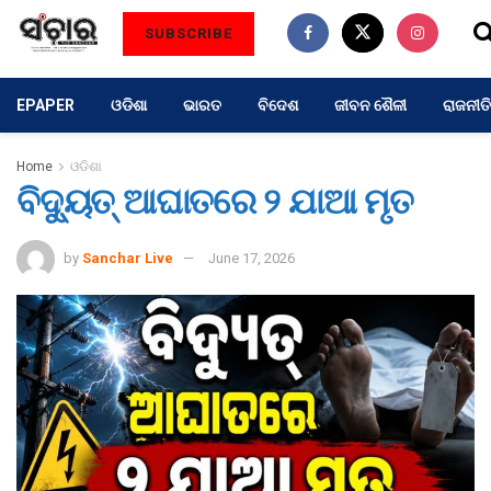
SUBSCRIBE
EPAPER
ଓଡିଶା
ଭାରତ
ବିଦେଶ
ଜୀବନ ଶୈଳୀ
ରାଜନୀତି
Home
ଓଡିଶା
ବିଦ୍ୟୁତ୍‌ ଆଘାତରେ ୨ ଯାଆ ମୃତ
by
Sanchar Live
June 17, 2026