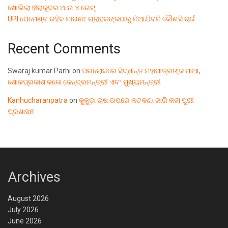
ଖୋଲିଲା ହୀରାକୁଦର ଆଉ ୪ ଗେଟ୍
UPI ପେମେଣ୍ଟ ରହିବ ମାଗଣା: ଗ୍ରାହକଙ୍କଠାରୁ ନିଆଯିବନି କୌଣସି ଚାର୍ଜ
Recent Comments
Swaraj kumar Parhi
on
ପରଲୋକରେ ସିଦ୍ଧାନ୍ତ ମହାପାତ୍ରଙ୍କ ମାଆ,
ଶୋକପ୍ରକାଶ କଲେ କେନ୍ଦ୍ରମନ୍ତ୍ରୀ ଏବଂ ମୁଖ୍ୟମନ୍ତ୍ରୀ
Kanhucharanpatra
on
କୁକୁଡ଼ା ଚାଷ ଉପରେ କଟକଣା ଜାରି କଲା ପୁରୀ
ପ୍ରଶାସନ
Archives
August 2026
July 2026
June 2026