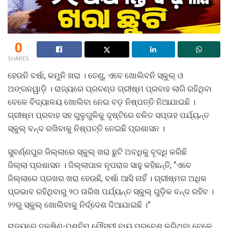
0
SHARES
ହେଉନି ବର୍ଷା, କମୁନି ଖରା । ତେଣୁ, ଏବେ ଖୋଲିବନି ସ୍କୁଲ୍ ଓ
ଅଙ୍ଗନୱାଡ଼ି । ରାଜ୍ୟରେ ପ୍ରଚଣ୍ଡ ଗ୍ରୀଷ୍ମ ପ୍ରବାହ ଲାଗି ରହିଥିବା
ବେଳେ ବିଦ୍ୟାଳୟ ଖୋଲିବା ନେଇ ବଡ଼ ନିଷ୍ପତ୍ତି ନିଆଯାଇଛି ।
ଗ୍ରୀଷ୍ମ ପ୍ରବାହ ସହ ଗୁଳୁଗୁଳିକୁ ଦୃଷ୍ଟିରେ ଚଳିତ ସପ୍ତାହ ପର୍ଯ୍ୟନ୍ତ
ସ୍କୁଲ୍ ବନ୍ଦ ରଖିବାକୁ ନିଷ୍ପତ୍ତି ନେଇଛି ପ୍ରଶାସନ ।
ସୁବର୍ଣ୍ଣପୁର ଜିଲ୍ଲାରେ ସ୍କୁଲ୍ ଖରା ଛୁଟି ଅବଧିକୁ ବୃଦ୍ଧି କରିଛି
ଜିଲ୍ଲା ପ୍ରଶାସନ । ଜିଲ୍ଲାପାଳ ନୃପରାଜ ସାହୁ କହିଛନ୍ତି, “ଏବେ
ଜିଲ୍ଲାରେ ପ୍ରଖର ଖରା ହେଉଛି, ବର୍ଷା ଆସି ନାହିଁ । ଗ୍ରୀଷ୍ମର ଅଧିକ
ପ୍ରଭାବ ରହିଥିବାରୁ ୨୦ ତାରିଖ ପର୍ଯ୍ୟନ୍ତ ସ୍କୁଲ୍ ଗୁଡ଼ିକ ବନ୍ଦ ରହିବ ।
୨୨ରୁ ସ୍କୁଲ୍ ଖୋଲିବାକୁ ନିର୍ଦ୍ଦେଶ ଦିଆଯାଇଛି ।”
ରାଜ୍ୟରେ ଦକ୍ଷିଣ-ପଶ୍ଚିମ ମୌସୁମୀ ବାୟୁ ପ୍ରବେଶ କରିଥିବା ବେଳେ