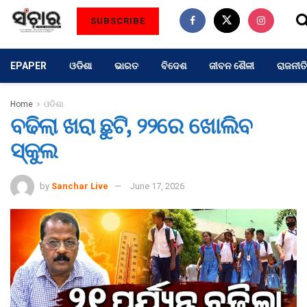
SUBSCRIBE
EPAPER
ଓଡିଶା
ଭାରତ
ବିଦେଶ
ଜୀବନ ଶୈଳୀ
ରାଜନୀତି
Home
ଓଡିଶା
ବଢିଲା ଖରା ଛୁଟି, ୨୨ରେ ଖୋଲିବ
ସ୍କୁଲ
by
Sanchar Live
June 17, 2026