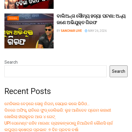
ବାଲିଅନ୍ତା ସୌମ୍ୟ ହତ୍ୟା ଘଟଣା: ଅନ୍ୟ
ଅପରାଧ
ଜଣେ ଅଭିଯୁକ୍ତ ଗିରଫ
BY
SANCHAR LIVE
MAY 26, 2026
Search
Search
Recent Posts
ମେଡିକାଲ ବେଡ଼ରେ ସୋନୁ ନିଗମ, ସେୟାର କଲେ ଭିଡିଓ…
ଦିନରେ ଅଫିସ୍, ରାତିରେ ଫୁଡ୍ ଡେଲିଭରି: ଲୁହ ଆଣିଦେବ ପ୍ରେମ କାହାଣୀ
ଖୋଲିଲା ହୀରାକୁଦର ଆଉ ୪ ଗେଟ୍
UPI ପେମେଣ୍ଟ ରହିବ ମାଗଣା: ଗ୍ରାହକଙ୍କଠାରୁ ନିଆଯିବନି କୌଣସି ଚାର୍ଜ
ଲଘୁଚାପ କ୍ଷେତ୍ର ପ୍ରଭାବ: ୭ ଦିନ ପ୍ରବଳ ବର୍ଷା