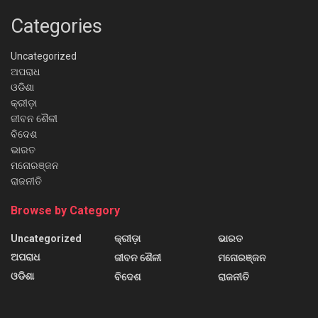
Categories
Uncategorized
ଅପରାଧ
ଓଡିଶା
କ୍ରୀଡ଼ା
ଜୀବନ ଶୈଳୀ
ବିଦେଶ
ଭାରତ
ମନୋରଞ୍ଜନ
ରାଜନୀତି
Browse by Category
Uncategorized
କ୍ରୀଡ଼ା
ଭାରତ
ଅପରାଧ
ଜୀବନ ଶୈଳୀ
ମନୋରଞ୍ଜନ
ଓଡିଶା
ବିଦେଶ
ରାଜନୀତି