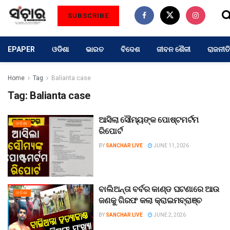
SUBSCRIBE
EPAPER
ଓଡିଶା
ଭାରତ
ବିଦେଶ
ଜୀବନ ଶୈଳୀ
ରାଜନୀତି
Home
Tag
Balianta case
Tag:
Balianta case
ଆସିଲା ସୌମ୍ୟଙ୍କ ପୋଷ୍ଟମର୍ଟମ
ଓଡିଶା
ରିପୋର୍ଟ
BY
SANCHAR LIVE
JUNE 11, 2026
ବାଲିଅନ୍ତା ବର୍ବର କାଣ୍ଡ ଘଟଣାରେ ଆଉ
ଓଡିଶା
ଜଣକୁ ଗିରଫ କଲା କ୍ରାଇମବ୍ରାଞ୍ଚ
BY
SANCHAR LIVE
JUNE 2, 2026