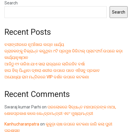
Search
Search
Recent Posts
ବଲାଙ୍ଗୀରରେ ନୂଆଁଖାଇ ଲଗ୍ନ ଧାର୍ଯ୍ୟ
ଗ୍ରାହକଙ୍କୁ ବିଭ୍ରାନ୍ତ କରୁଥିବା ୯ଟି ପ୍ରମୁଖ ଡିଜିଟାଲ୍ ପ୍ଲାଟଫର୍ମ ଉପରେ କଡ଼ା
କାର୍ଯ୍ୟାନୁଷ୍ଠାନ
ଆଜିଠୁ ୧୨ ତାରିଖ ଯାଏ ସାରା ରାଜ୍ୟରେ ଲାଗିରହିବ ବର୍ଷା
ହାଇ ହିଲ୍ ପିନ୍ଧିବା ଦ୍ଵାରା ଶରୀର ଉପରେ ପଡେ ଏହିସବୁ ପ୍ରଭାବ
ଅଯୋଧ୍ୟା ରାମ ମନ୍ଦିରରେ VIP ଦର୍ଶନ ଉପରେ କଟକଣା
Recent Comments
Swaraj kumar Parhi
on
ପରଲୋକରେ ସିଦ୍ଧାନ୍ତ ମହାପାତ୍ରଙ୍କ ମାଆ,
ଶୋକପ୍ରକାଶ କଲେ କେନ୍ଦ୍ରମନ୍ତ୍ରୀ ଏବଂ ମୁଖ୍ୟମନ୍ତ୍ରୀ
Kanhucharanpatra
on
କୁକୁଡ଼ା ଚାଷ ଉପରେ କଟକଣା ଜାରି କଲା ପୁରୀ
ପ୍ରଶାସନ