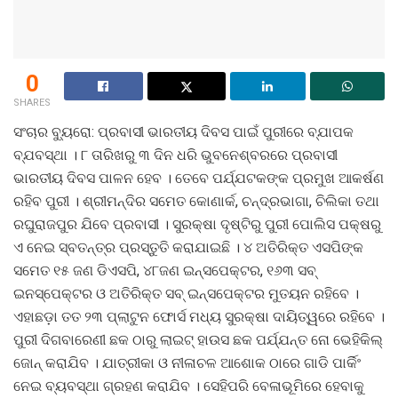
0
SHARES
ସଂଚାର ବ୍ୟୁରୋ: ପ୍ରବାସୀ ଭାରତୀୟ ଦିବସ ପାଇଁ ପୁରୀରେ ବ୍ଯାପକ
ବ୍ଯବସ୍ଥା । ୮ ତାରିଖରୁ ୩ ଦିନ ଧରି ଭୁବନେଶ୍ବରରେ ପ୍ରବାସୀ
ଭାରତୀୟ ଦିବସ ପାଳନ ହେବ । ତେବେ ପର୍ଯ୍ଯଟକଙ୍କ ପ୍ରମୁଖ ଆକର୍ଷଣ
ରହିବ ପୁରୀ । ଶ୍ରୀମନ୍ଦିର ସମେତ କୋଣାର୍କ, ଚନ୍ଦ୍ରଭାଗା, ଚିଲିକା ତଥା
ରଘୁରାଜପୁର ଯିବେ ପ୍ରବାସୀ । ସୁରକ୍ଷା ଦୃଷ୍ଟିରୁ ପୁରୀ ପୋଲିସ ପକ୍ଷରୁ
ଏ ନେଇ ସ୍ବତନ୍ତ୍ର ପ୍ରସ୍ତୁତି କରାଯାଇଛି । ୪ ଅତିରିକ୍ତ ଏସପିଙ୍କ
ସମେତ ୧୫ ଜଣ ଡିଏସପି, ୪୮ଜଣ ଇନ୍ସପେକ୍ଟର, ୧୬୩ ସବ୍
ଇନସ୍ପେକ୍ଟର ଓ ଅତିରିକ୍ତ ସବ୍ ଇନ୍ସପେକ୍ଟର ମୁତୟନ ରହିବେ ।
ଏହାଛଡ଼ା ତତ ୨୩ ପ୍ଲାଟୁନ ଫୋର୍ସ ମଧ୍ୟ ସୁରକ୍ଷା ଦାୟିତ୍ୱରେ ରହିବେ ।
ପୁରୀ ଦିଗବାରେଣୀ ଛକ ଠାରୁ ଲାଇଟ୍ ହାଉସ ଛକ ପର୍ଯ୍ଯନ୍ତ ନୋ ଭେହିକିଲ୍
ଜୋନ୍ କରାଯିବ । ଯାତ୍ରୀକା ଓ ନୀଳାଚଳ ଆଶୋକ ଠାରେ ଗାଡି ପାର୍କିଂ
ନେଇ ବ୍ୟବସ୍ଥା ଗ୍ରହଣ କରାଯିବ । ସେହିପରି ବେଳାଭୂମିରେ ହେବାକୁ