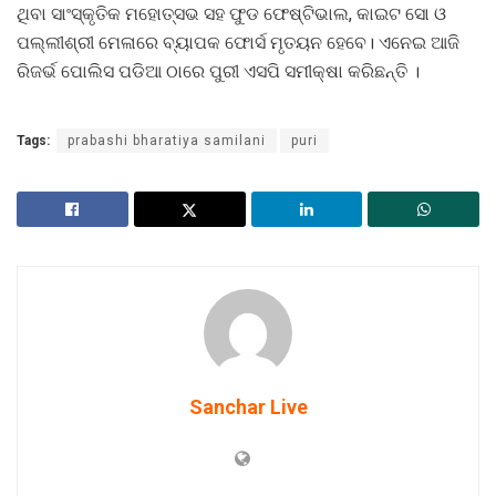
ଥିବା ସାଂସ୍କୃତିକ ମହୋତ୍ସଭ ସହ ଫୁଡ ଫେଷ୍ଟିଭାଲ, କାଇଟ ସୋ ଓ
ପଲ୍ଲୀଶ୍ରୀ ମେଳାରେ ବ୍ୟାପକ ଫୋର୍ସ ମୃତୟନ ହେବେ। ଏନେଇ ଆଜି
ରିଜର୍ଭ ପୋଲିସ ପଡିଆ ଠାରେ ପୁରୀ ଏସପି ସମୀକ୍ଷା କରିଛନ୍ତି ।
Tags:
prabashi bharatiya samilani
puri
Sanchar Live