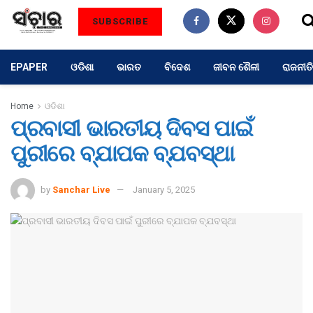
SUBSCRIBE
EPAPER
ଓଡିଶା
ଭାରତ
ବିଦେଶ
ଜୀବନ ଶୈଳୀ
ରାଜନୀତି
Home
ଓଡିଶା
ପ୍ରବାସୀ ଭାରତୀୟ ଦିବସ ପାଇଁ
ପୁରୀରେ ବ୍ଯାପକ ବ୍ଯବସ୍ଥା
by
Sanchar Live
January 5, 2025