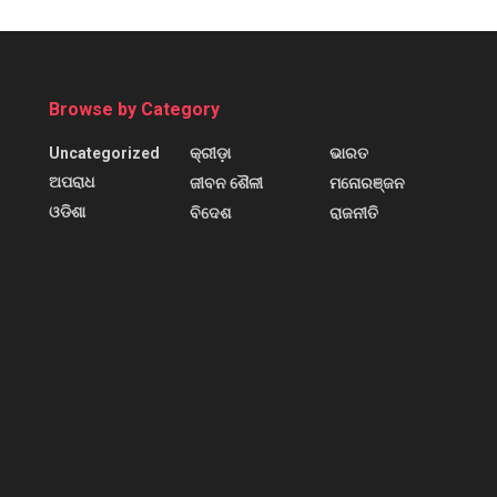
Browse by Category
Uncategorized
କ୍ରୀଡ଼ା
ଭାରତ
ଅପରାଧ
ଜୀବନ ଶୈଳୀ
ମନୋରଞ୍ଜନ
ଓଡିଶା
ବିଦେଶ
ରାଜନୀତି