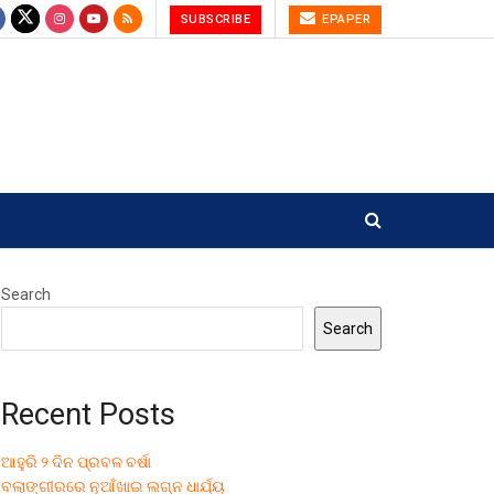
SUBSCRIBE
EPAPER
Search
Search
Recent Posts
ଆହୁରି ୨ ଦିନ ପ୍ରବଳ ବର୍ଷା
ବଲାଙ୍ଗୀରରେ ନୂଆଁଖାଇ ଲଗ୍ନ ଧାର୍ଯ୍ୟ