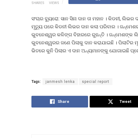
SHARES
VIEWS
ସଂଚାର ବ୍ୟୁରୋ: ସାନ ସିନା ଦାନ ତା ମହାନ । କିଡନୀ, ଲି
ମୃତ୍ୟୁ ପରେ କିଡନୀ ଲିଭର ଦାନ କଲା ପରିବାର । ଜନ୍ମେଶର
ଭୁବନେଶ୍ୱର କଳିଙ୍ଗ ବିହାରରେ ରୁହନ୍ତି । ଜନ୍ମେଶଙ୍କ
ଭୁବନେଶ୍ୱରର ଜଣେ ପିଲାକୁ ଦାନ କରାଯାଇଛି । ପିଲାଟିର ମୃ
ଭିତରେ କୁନି ପିଲାର ଏ ଦାନ ଅନ୍ୟମାନଙ୍କୁ ଯୋଗାଇଛି ପ୍
Tags:
janmesh lenka
special report
Share
Tweet