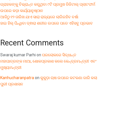
ଗ୍ରାହକଙ୍କୁ ବିଭ୍ରାନ୍ତ କରୁଥିବା ୯ଟି ପ୍ରମୁଖ ଡିଜିଟାଲ୍ ପ୍ଲାଟଫର୍ମ
ଉପରେ କଡ଼ା କାର୍ଯ୍ୟାନୁଷ୍ଠାନ
ଆଜିଠୁ ୧୨ ତାରିଖ ଯାଏ ସାରା ରାଜ୍ୟରେ ଲାଗିରହିବ ବର୍ଷା
ହାଇ ହିଲ୍ ପିନ୍ଧିବା ଦ୍ଵାରା ଶରୀର ଉପରେ ପଡେ ଏହିସବୁ ପ୍ରଭାବ
Recent Comments
Swaraj kumar Parhi
on
ପରଲୋକରେ ସିଦ୍ଧାନ୍ତ
ମହାପାତ୍ରଙ୍କ ମାଆ, ଶୋକପ୍ରକାଶ କଲେ କେନ୍ଦ୍ରମନ୍ତ୍ରୀ ଏବଂ
ମୁଖ୍ୟମନ୍ତ୍ରୀ
Kanhucharanpatra
on
କୁକୁଡ଼ା ଚାଷ ଉପରେ କଟକଣା ଜାରି କଲା
ପୁରୀ ପ୍ରଶାସନ