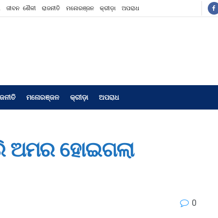
ଶ
ଜୀବନ ଶୈଳୀ
ରାଜନୀତି
ମନୋରଞ୍ଜନ
କ୍ରୀଡ଼ା
ଅପରାଧ
ାଜନୀତି
ମନୋରଞ୍ଜନ
କ୍ରୀଡ଼ା
ଅପରାଧ
କରି ଅମର ହୋଇଗଲା
0