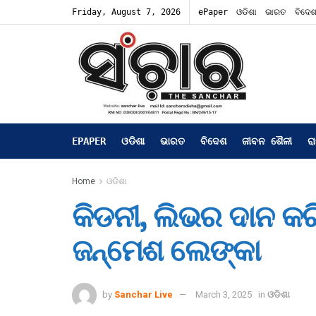
Friday, August 7, 2026
ePaper
ଓଡିଶା
ଭାରତ
ବିଦେ
EPAPER
ଓଡିଶା
ଭାରତ
ବିଦେଶ
ଜୀବନ ଶୈଳୀ
ର
Home
ଓଡିଶା
କିଡନୀ, ଲିଭର ଦାନ 
ଜନ୍ମେଶ ଲେଙ୍କା
by
Sanchar Live
March 3, 2025
in
ଓଡିଶା