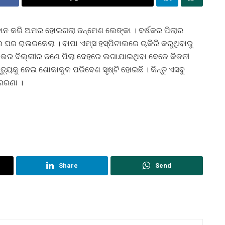
ଭର ଦାନ କରି ଅମର ହୋଇଗଲା ଜନ୍ମେଶ ଲେଙ୍କା । ବର୍ଷକର ପିଲାର
 ଘର ରାଉରକେଲା । ବାପା ଏମ୍ସ ହସ୍ପିଟାଲରେ ଚାକିରି କରୁଥିବାରୁ
 ଲିଭର ଦିଲ୍ଲୀର ଜଣେ ପିଲା ଦେହରେ ଲଗାଯାଇଥିବା ବେଳେ କିଡନୀ
ତ୍ୟୁକୁ ନେଇ ଶୋକାକୁଳ ପରିବେଶ ସୃଷ୍ଟି ହୋଇଛି । କିନ୍ତୁ ଏସବୁ
ରେରଣା ।
Share
Send