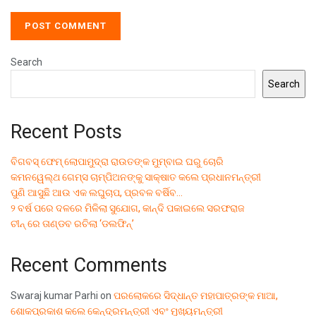
Search
Search
Recent Posts
ବିଗବସ୍ ଫେମ୍ ଲୋପାମୁଦ୍ରା ରାଉତଙ୍କ ମୁମ୍ବାଇ ଘରୁ ଚୋରି
କମନୱେଲ୍ଥ ଗେମ୍ସ ଚାମ୍ପିଅନଙ୍କୁ ସାକ୍ଷାତ କଲେ ପ୍ରଧାନମନ୍ତ୍ରୀ
ପୁଣି ଆସୁଛି ଆଉ ଏକ ଲଘୁଚାପ, ପ୍ରବଳ ବର୍ଷିବ…
୨ ବର୍ଷ ପରେ ଦଳରେ ମିଳିଲା ସୁଯୋଗ, କାନ୍ଦି ପକାଇଲେ ସରଫରାଜ
ଚୀନ୍ ରେ ତାଣ୍ଡବ ରଚିଲା ‘ଡଲଫିନ୍’
Recent Comments
Swaraj kumar Parhi
on
ପରଲୋକରେ ସିଦ୍ଧାନ୍ତ ମହାପାତ୍ରଙ୍କ ମାଆ,
ଶୋକପ୍ରକାଶ କଲେ କେନ୍ଦ୍ରମନ୍ତ୍ରୀ ଏବଂ ମୁଖ୍ୟମନ୍ତ୍ରୀ