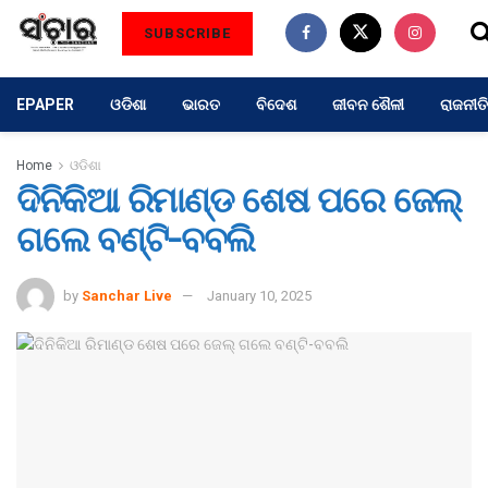
SUBSCRIBE
EPAPER
ଓଡିଶା
ଭାରତ
ବିଦେଶ
ଜୀବନ ଶୈଳୀ
ରାଜନୀତି
Home
ଓଡିଶା
ଦିନିକିଆ ରିମାଣ୍ଡ ଶେଷ ପରେ ଜେଲ୍
ଗଲେ ବଣ୍ଟି-ବବଲି
by
Sanchar Live
January 10, 2025