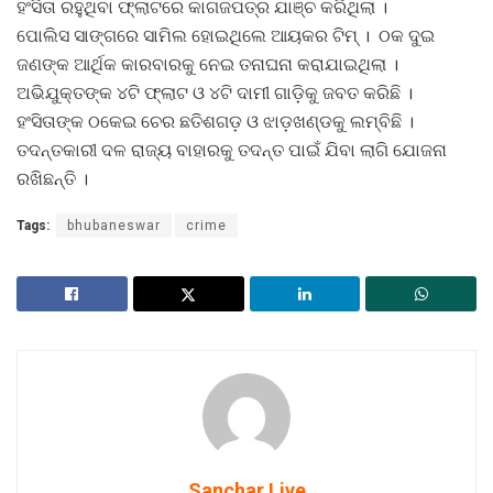
ହଂସିତା ରହୁଥିବା ଫ୍ଲାଟରେ କାଗଜପତ୍ର ଯାଞ୍ଚ କରିଥିଲା ।
ପୋଲିସ ସାଙ୍ଗରେ ସାମିଲ ହୋଇଥିଲେ ଆୟକର ଟିମ୍ । ଠକ ଦୁଇ
ଜଣଙ୍କ ଆର୍ଥିକ କାରବାରକୁ ନେଇ ତନାଘନା କରାଯାଇଥିଲା ।
ଅଭିଯୁକ୍ତଙ୍କ ୪ଟି ଫ୍ଲାଟ ଓ ୪ଟି ଦାମୀ ଗାଡ଼ିକୁ ଜବତ କରିଛି ।
ହଂସିତାଙ୍କ ଠକେଇ ଚେର ଛତିଶଗଡ଼ ଓ ଝାଡ଼ଖଣ୍ଡକୁ ଲମ୍ବିଛି ।
ତଦନ୍ତକାରୀ ଦଳ ରାଜ୍ୟ ବାହାରକୁ ତଦନ୍ତ ପାଇଁ ଯିବା ଲାଗି ଯୋଜନା
ରଖିଛନ୍ତି ।
Tags:
bhubaneswar
crime
Sanchar Live