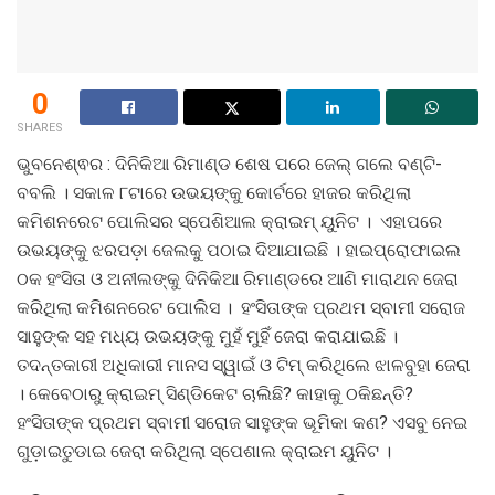
0
SHARES
ଭୁବନେଶ୍ଵର : ଦିନିକିଆ ରିମାଣ୍ଡ ଶେଷ ପରେ ଜେଲ୍ ଗଲେ ବଣ୍ଟି-
ବବଲି । ସକାଳ ୮ଟାରେ ଉଭୟଙ୍କୁ କୋର୍ଟରେ ହାଜର କରିଥିଲା
କମିଶନରେଟ ପୋଲିସର ସ୍ପେଶିଆଲ କ୍ରାଇମ୍ ୟୁନିଟ । ଏହାପରେ
ଉଭୟଙ୍କୁ ଝରପଡ଼ା ଜେଲକୁ ପଠାଇ ଦିଆଯାଇଛି । ହାଇପ୍ରୋଫାଇଲ
ଠକ ହଂସିତା ଓ ଅନୀଲଙ୍କୁ ଦିନିକିଆ ରିମାଣ୍ଡରେ ଆଣି ମାରାଥନ ଜେରା
କରିଥିଲା କମିଶନରେଟ ପୋଲିସ । ହଂସିତାଙ୍କ ପ୍ରଥମ ସ୍ବାମୀ ସରୋଜ
ସାହୁଙ୍କ ସହ ମଧ୍ୟ ଉଭୟଙ୍କୁ ମୁହଁ ମୁହିଁ ଜେରା କରାଯାଇଛି ।
ତଦନ୍ତକାରୀ ଅଧିକାରୀ ମାନସ ସ୍ୱାଇଁ ଓ ଟିମ୍ କରିଥିଲେ ଝାଳବୁହା ଜେରା
। କେବେଠାରୁ କ୍ରାଇମ୍ ସିଣ୍ଡିକେଟ ଚାଲିଛି? କାହାକୁ ଠକିଛନ୍ତି?
ହଂସିତାଙ୍କ ପ୍ରଥମ ସ୍ବାମୀ ସରୋଜ ସାହୁଙ୍କ ଭୂମିକା କଣ? ଏସବୁ ନେଇ
ଗୁଡ଼ାଇତୁଡାଇ ଜେରା କରିଥିଲା ସ୍ପେଶାଲ କ୍ରାଇମ ୟୁନିଟ ।