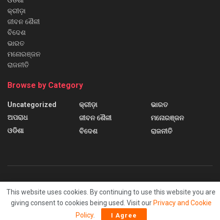
ଓଡିଶା
କ୍ରୀଡ଼ା
ଜୀବନ ଶୈଳୀ
ବିଦେଶ
ଭାରତ
ମନୋରଞ୍ଜନ
ରାଜନୀତି
Browse by Category
Uncategorized
କ୍ରୀଡ଼ା
ଭାରତ
ଅପରାଧ
ଜୀବନ ଶୈଳୀ
ମନୋରଞ୍ଜନ
ଓଡିଶା
ବିଦେଶ
ରାଜନୀତି
About us
Contact us
Home
Home 2
Home 3
This website uses cookies. By continuing to use this website you are
Home 4
Home 5
Home 6
Sample Page
giving consent to cookies being used. Visit our
Privacy and Cookie
Policy
.
I Agree
© 2024
Sanchar News