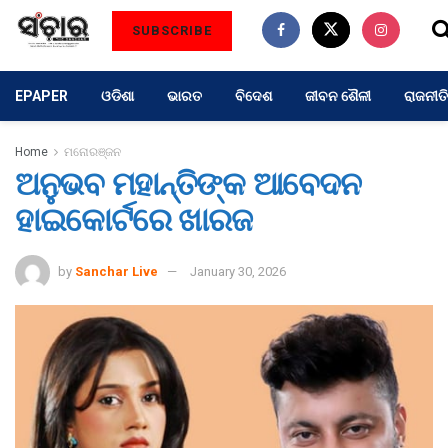
SUBSCRIBE
EPAPER
ଓଡିଶା
ଭାରତ
ବିଦେଶ
ଜୀବନ ଶୈଳୀ
ରାଜନୀତି
Home
ମନୋରଞ୍ଜନ
ଅନୁଭବ ମହାନ୍ତିଙ୍କ ଆବେଦନ
ହାଇକୋର୍ଟରେ ଖାରଜ
by
Sanchar Live
January 30, 2026