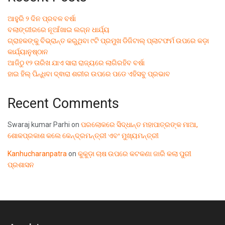
ଆହୁରି ୨ ଦିନ ପ୍ରବଳ ବର୍ଷା
ବଲାଙ୍ଗୀରରେ ନୂଆଁଖାଇ ଲଗ୍ନ ଧାର୍ଯ୍ୟ
ଗ୍ରାହକଙ୍କୁ ବିଭ୍ରାନ୍ତ କରୁଥିବା ୯ଟି ପ୍ରମୁଖ ଡିଜିଟାଲ୍ ପ୍ଲାଟଫର୍ମ ଉପରେ କଡ଼ା
କାର୍ଯ୍ୟାନୁଷ୍ଠାନ
ଆଜିଠୁ ୧୨ ତାରିଖ ଯାଏ ସାରା ରାଜ୍ୟରେ ଲାଗିରହିବ ବର୍ଷା
ହାଇ ହିଲ୍ ପିନ୍ଧିବା ଦ୍ଵାରା ଶରୀର ଉପରେ ପଡେ ଏହିସବୁ ପ୍ରଭାବ
Recent Comments
Swaraj kumar Parhi
on
ପରଲୋକରେ ସିଦ୍ଧାନ୍ତ ମହାପାତ୍ରଙ୍କ ମାଆ,
ଶୋକପ୍ରକାଶ କଲେ କେନ୍ଦ୍ରମନ୍ତ୍ରୀ ଏବଂ ମୁଖ୍ୟମନ୍ତ୍ରୀ
Kanhucharanpatra
on
କୁକୁଡ଼ା ଚାଷ ଉପରେ କଟକଣା ଜାରି କଲା ପୁରୀ
ପ୍ରଶାସନ