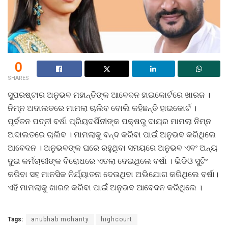
0
SHARES
ସୁପରଷ୍ଟାର ଅନୁଭବ ମହାନ୍ତିଙ୍କ ଆବେଦନ ହାଇକୋର୍ଟରେ ଖାରଜ ।
ନିମ୍ନ ଅଦାଲତରେ ମାମଲା ଚାଲିବ ବୋଲି କହିଛନ୍ତି ହାଇକୋର୍ଟ ।
ପୂର୍ବତନ ପତ୍ନୀ ବର୍ଷା ପ୍ରିୟଦର୍ଶିନୀଙ୍କ ପକ୍ଷରୁ ଦାୟର ମାମଲା ନିମ୍ନ
ଅଦାଲତରେ ଚାଲିବ । ମାମଲାକୁ ବନ୍ଦ କରିବା ପାଇଁ ଅନୁଭବ କରିଥିଲେ
ଆବେଦନ । ଅନୁଭବଙ୍କ ଘରେ ରହୁଥିବା ସମୟରେ ଅନୁଭବ ଏବଂ ଅନ୍ୟ
ଦୁଇ କର୍ମଚାରୀଙ୍କ ବିରୋଧରେ ଏତଲା ଦେଇଥିଲେ ବର୍ଷା । ଭିଡିଓ ସୁଟିଂ
କରିବା ସହ ମାନସିକ ନିର୍ଯ୍ୟାତନା ଦେଉଥିବା ଅଭିଯୋଗ କରିଥିଲେ ବର୍ଷା।
ଏହି ମାମଲାକୁ ଖାରଜ କରିବା ପାଇଁ ଅନୁଭବ ଆବେଦନ କରିଥିଲେ ।
Tags:
anubhab mohanty
highcourt