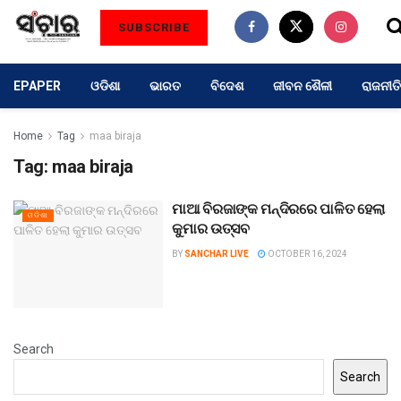
SUBSCRIBE
EPAPER
ଓଡିଶା
ଭାରତ
ବିଦେଶ
ଜୀବନ ଶୈଳୀ
ରାଜନୀତି
Home
Tag
maa biraja
Tag:
maa biraja
ମାଆ ବିରଜାଙ୍କ ମନ୍ଦିରରେ ପାଳିତ ହେଲା
ଓଡିଶା
କୁମାର ଉତ୍ସବ
BY
SANCHAR LIVE
OCTOBER 16, 2024
Search
Search