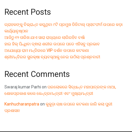
Recent Posts
ଗ୍ରାହକଙ୍କୁ ବିଭ୍ରାନ୍ତ କରୁଥିବା ୯ଟି ପ୍ରମୁଖ ଡିଜିଟାଲ୍ ପ୍ଲାଟଫର୍ମ ଉପରେ କଡ଼ା
କାର୍ଯ୍ୟାନୁଷ୍ଠାନ
ଆଜିଠୁ ୧୨ ତାରିଖ ଯାଏ ସାରା ରାଜ୍ୟରେ ଲାଗିରହିବ ବର୍ଷା
ହାଇ ହିଲ୍ ପିନ୍ଧିବା ଦ୍ଵାରା ଶରୀର ଉପରେ ପଡେ ଏହିସବୁ ପ୍ରଭାବ
ଅଯୋଧ୍ୟା ରାମ ମନ୍ଦିରରେ VIP ଦର୍ଶନ ଉପରେ କଟକଣା
ଶ୍ରୀମନ୍ଦିରର ସୁରକ୍ଷା ବ୍ୟବସ୍ଥାକୁ ନେଇ ଉଠିଲା ପ୍ରଶ୍ନବାଚୀ
Recent Comments
Swaraj kumar Parhi
on
ପରଲୋକରେ ସିଦ୍ଧାନ୍ତ ମହାପାତ୍ରଙ୍କ ମାଆ,
ଶୋକପ୍ରକାଶ କଲେ କେନ୍ଦ୍ରମନ୍ତ୍ରୀ ଏବଂ ମୁଖ୍ୟମନ୍ତ୍ରୀ
Kanhucharanpatra
on
କୁକୁଡ଼ା ଚାଷ ଉପରେ କଟକଣା ଜାରି କଲା ପୁରୀ
ପ୍ରଶାସନ