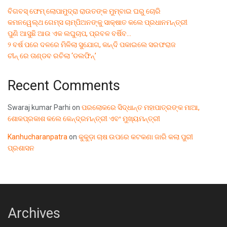
ବିଗବସ୍ ଫେମ୍ ଲୋପାମୁଦ୍ରା ରାଉତଙ୍କ ମୁମ୍ବାଇ ଘରୁ ଚୋରି
କମନୱେଲ୍ଥ ଗେମ୍ସ ଚାମ୍ପିଅନଙ୍କୁ ସାକ୍ଷାତ କଲେ ପ୍ରଧାନମନ୍ତ୍ରୀ
ପୁଣି ଆସୁଛି ଆଉ ଏକ ଲଘୁଚାପ, ପ୍ରବଳ ବର୍ଷିବ…
୨ ବର୍ଷ ପରେ ଦଳରେ ମିଳିଲା ସୁଯୋଗ, କାନ୍ଦି ପକାଇଲେ ସରଫରାଜ
ଚୀନ୍ ରେ ତାଣ୍ଡବ ରଚିଲା ‘ଡଲଫିନ୍’
Recent Comments
Swaraj kumar Parhi
on
ପରଲୋକରେ ସିଦ୍ଧାନ୍ତ ମହାପାତ୍ରଙ୍କ ମାଆ,
ଶୋକପ୍ରକାଶ କଲେ କେନ୍ଦ୍ରମନ୍ତ୍ରୀ ଏବଂ ମୁଖ୍ୟମନ୍ତ୍ରୀ
Kanhucharanpatra
on
କୁକୁଡ଼ା ଚାଷ ଉପରେ କଟକଣା ଜାରି କଲା ପୁରୀ
ପ୍ରଶାସନ
Archives