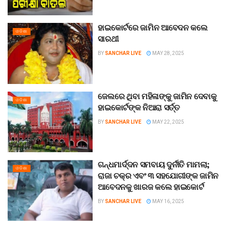
ହାଇକୋର୍ଟରେ ଜାମିନ ଆବେଦନ କଲେ
ଓଡିଶା
ସାରଥୀ
BY
SANCHAR LIVE
MAY 28, 2025
ଜେଲରେ ଥିବା ମହିଳାଙ୍କୁ ଜାମିନ ଦେବାକୁ
ଓଡିଶା
ହାଇକୋର୍ଟଙ୍କ ନିଆରା ସର୍ତ୍ତ
BY
SANCHAR LIVE
MAY 22, 2025
ଗନ୍ଧମାର୍ଦ୍ଦନ ସମବାୟ ଦୁର୍ନୀତି ମାମଲା;
ଓଡିଶା
ରାଜା ଚକ୍ର ଏବଂ ୩ ସହଯୋଗୀଙ୍କ ଜାମିନ
ଆବେଦନକୁ ଖାରଜ କଲେ ହାଇକୋର୍ଟ
BY
SANCHAR LIVE
MAY 16, 2025