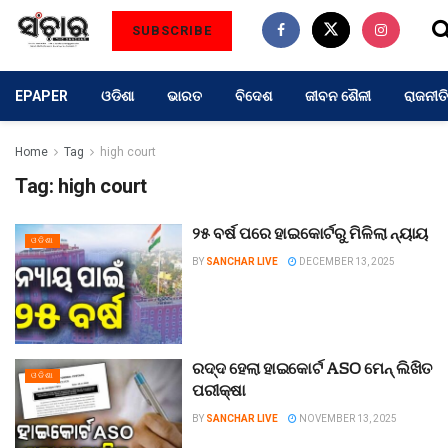
SUBSCRIBE
EPAPER
ଓଡିଶା
ଭାରତ
ବିଦେଶ
ଜୀବନ ଶୈଳୀ
ରାଜନୀତି
Home
Tag
high court
Tag:
high court
୨୫ ବର୍ଷ ପରେ ହାଇକୋର୍ଟରୁ ମିଳିଲା ନ୍ୟାୟ
ଓଡିଶା
BY
SANCHAR LIVE
DECEMBER 13, 2025
ରଦ୍ଦ ହେଲା ହାଇକୋର୍ଟ ASO ମେନ୍ ଲିଖିତ
ଓଡିଶା
ପରୀକ୍ଷା
BY
SANCHAR LIVE
NOVEMBER 13, 2025