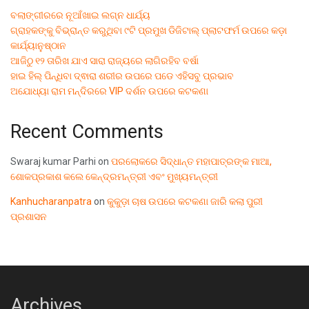
ବଲାଙ୍ଗୀରରେ ନୂଆଁଖାଇ ଲଗ୍ନ ଧାର୍ଯ୍ୟ
ଗ୍ରାହକଙ୍କୁ ବିଭ୍ରାନ୍ତ କରୁଥିବା ୯ଟି ପ୍ରମୁଖ ଡିଜିଟାଲ୍ ପ୍ଲାଟଫର୍ମ ଉପରେ କଡ଼ା
କାର୍ଯ୍ୟାନୁଷ୍ଠାନ
ଆଜିଠୁ ୧୨ ତାରିଖ ଯାଏ ସାରା ରାଜ୍ୟରେ ଲାଗିରହିବ ବର୍ଷା
ହାଇ ହିଲ୍ ପିନ୍ଧିବା ଦ୍ଵାରା ଶରୀର ଉପରେ ପଡେ ଏହିସବୁ ପ୍ରଭାବ
ଅଯୋଧ୍ୟା ରାମ ମନ୍ଦିରରେ VIP ଦର୍ଶନ ଉପରେ କଟକଣା
Recent Comments
Swaraj kumar Parhi
on
ପରଲୋକରେ ସିଦ୍ଧାନ୍ତ ମହାପାତ୍ରଙ୍କ ମାଆ,
ଶୋକପ୍ରକାଶ କଲେ କେନ୍ଦ୍ରମନ୍ତ୍ରୀ ଏବଂ ମୁଖ୍ୟମନ୍ତ୍ରୀ
Kanhucharanpatra
on
କୁକୁଡ଼ା ଚାଷ ଉପରେ କଟକଣା ଜାରି କଲା ପୁରୀ
ପ୍ରଶାସନ
Archives