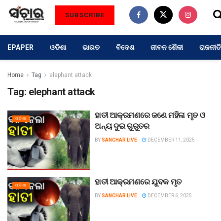
SUBSCRIBE
EPAPER
ଓଡିଶା
ଭାରତ
ବିଦେଶ
ଜୀବନ ଶୈଳୀ
ରାଜନୀତି
Home
Tag
elephant attack
Tag:
elephant attack
ହାତୀ ଆକ୍ରମଣରେ ଜଣେ ମହିଳା ମୃତ ଓ
ଓଡିଶା
ଅନ୍ୟ ଦୁଇ ଗୁରୁତର
BY
SANCHAR LIVE
DECEMBER 11, 2025
ହାତୀ ଆକ୍ରମଣରେ ଯୁବକ ମୃତ
ଓଡିଶା
BY
SANCHAR LIVE
DECEMBER 6, 2025