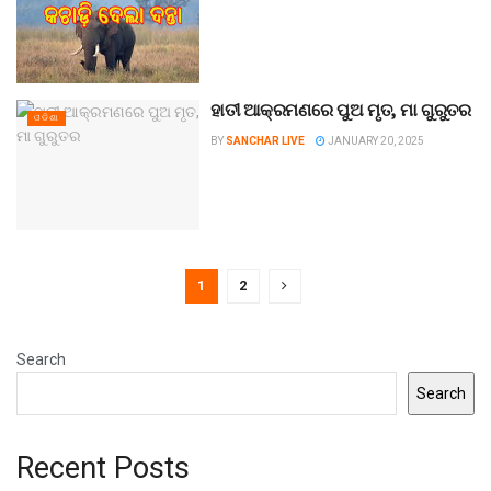
ହାତୀ ଆକ୍ରମଣରେ ପୁଅ ମୃତ, ମା ଗୁରୁତର
ଓଡିଶା
BY
SANCHAR LIVE
JANUARY 20, 2025
1
2
Search
Search
Recent Posts