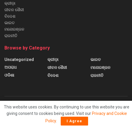
କ୍ରୀଡ଼ା
ଜୀବନ ଶୈଳୀ
ବିଦେଶ
ଭାରତ
ମନୋରଞ୍ଜନ
ରାଜନୀତି
Browse by Category
Uncategorized
କ୍ରୀଡ଼ା
ଭାରତ
ଅପରାଧ
ଜୀବନ ଶୈଳୀ
ମନୋରଞ୍ଜନ
ଓଡିଶା
ବିଦେଶ
ରାଜନୀତି
This website uses cookies. By continuing to use this website you are
About us
Contact us
Home
Home 2
Home 3
giving consent to cookies being used. Visit our
Privacy and Cookie
Home 4
Home 5
Home 6
Sample Page
Policy
.
I Agree
© 2024
Sanchar News