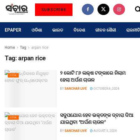
SUBSCRIBE
EPAPER
ଓଡିଶା
ଭାରତ
ବିଦେଶ
ଜୀବନ ଶୈଳୀ
ରାଜନୀତି
Home
Tag
arpan rice
Tag:
arpan rice
୨ କୋଟି ୮୬ ଲକ୍ଷ ଟଙ୍କାରେ ନିଲାମ
ଓଡିଶା
ହେଲା ଅର୍ପଣ ଚାଉଳ
BY
SANCHAR LIVE
OCTOBER 4, 2024
ସଦୁପଯୋଗ ହେବ ଭକ୍ତଙ୍କ ଦ୍ବାରା ଦିଆ
ଓଡିଶା
ଯାଇଥିବା ’ଅର୍ପଣ ଚାଉଳ’
BY
SANCHAR LIVE
AUGUST 3, 2024