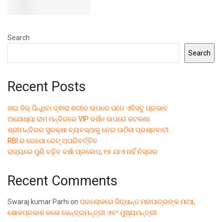
Search
Search
Recent Posts
ହାଇ ହିଲ୍ ପିନ୍ଧିବା ଦ୍ଵାରା ଶରୀର ଉପରେ ପଡେ ଏହିସବୁ ପ୍ରଭାବ
ଅଯୋଧ୍ୟା ରାମ ମନ୍ଦିରରେ VIP ଦର୍ଶନ ଉପରେ କଟକଣା
ଶ୍ରୀମନ୍ଦିରର ସୁରକ୍ଷା ବ୍ୟବସ୍ଥାକୁ ନେଇ ଉଠିଲା ପ୍ରଶ୍ନବାଚୀ
RBI ର ରେପୋ ରେଟ୍ ଅପରିବର୍ତ୍ତିତ
ରାଜ୍ୟରେ ପୁଣି ବଢ଼ିବ ବର୍ଷା ପ୍ରକୋପ, ୧୫ ଯାଏ ନାହିଁ ନିସ୍ତାର
Recent Comments
Swaraj kumar Parhi
on
ପରଲୋକରେ ସିଦ୍ଧାନ୍ତ ମହାପାତ୍ରଙ୍କ ମାଆ,
ଶୋକପ୍ରକାଶ କଲେ କେନ୍ଦ୍ରମନ୍ତ୍ରୀ ଏବଂ ମୁଖ୍ୟମନ୍ତ୍ରୀ