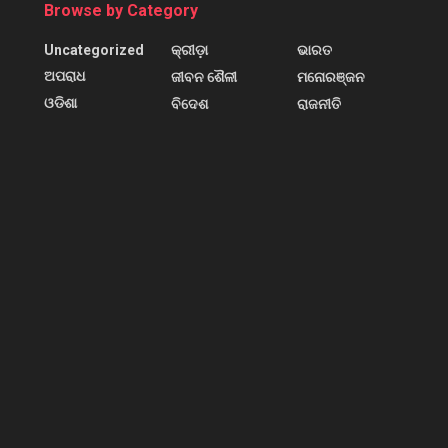
Browse by Category
Uncategorized
କ୍ରୀଡ଼ା
ଭାରତ
ଅପରାଧ
ଜୀବନ ଶୈଳୀ
ମନୋରଞ୍ଜନ
ଓଡିଶା
ବିଦେଶ
ରାଜନୀତି