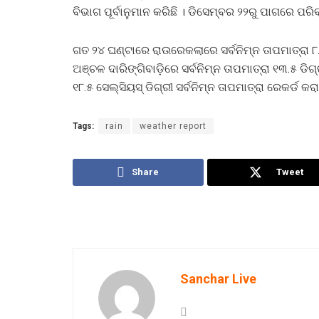
ବିଭାଗ ପୂର୍ବାନୁମାନ କରିଛି । ଡିସେମ୍ବର ୨୨ରୁ ପାଗରେ ପରିବ
ଗତ ୨୪ ଘଣ୍ଟାରେ ରାଉରେକଲାରେ ସର୍ବନିମ୍ନ ତାପମାତ୍ରା ୮.
ଅଞ୍ଚଳ ଦାରିଙ୍ଗିବାଡ଼ିରେ ସର୍ବନିମ୍ନ ତାପମାତ୍ରା ୧୩.୫ 
୧୮.୫ ସେଲ୍‌ସିୟସ୍‌ ଡିଗ୍ରୀ ସର୍ବନିମ୍ନ ତାପମାତ୍ରା ରେକର୍ଡ କର
Tags:
rain
weather report
Share
Tweet
Sanchar Live