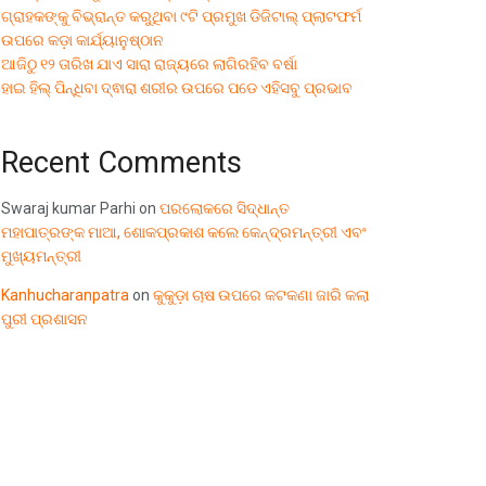
ଗ୍ରାହକଙ୍କୁ ବିଭ୍ରାନ୍ତ କରୁଥିବା ୯ଟି ପ୍ରମୁଖ ଡିଜିଟାଲ୍ ପ୍ଲାଟଫର୍ମ
ଉପରେ କଡ଼ା କାର୍ଯ୍ୟାନୁଷ୍ଠାନ
ଆଜିଠୁ ୧୨ ତାରିଖ ଯାଏ ସାରା ରାଜ୍ୟରେ ଲାଗିରହିବ ବର୍ଷା
ହାଇ ହିଲ୍ ପିନ୍ଧିବା ଦ୍ଵାରା ଶରୀର ଉପରେ ପଡେ ଏହିସବୁ ପ୍ରଭାବ
Recent Comments
Swaraj kumar Parhi
on
ପରଲୋକରେ ସିଦ୍ଧାନ୍ତ
ମହାପାତ୍ରଙ୍କ ମାଆ, ଶୋକପ୍ରକାଶ କଲେ କେନ୍ଦ୍ରମନ୍ତ୍ରୀ ଏବଂ
ମୁଖ୍ୟମନ୍ତ୍ରୀ
Kanhucharanpatra
on
କୁକୁଡ଼ା ଚାଷ ଉପରେ କଟକଣା ଜାରି କଲା
ପୁରୀ ପ୍ରଶାସନ