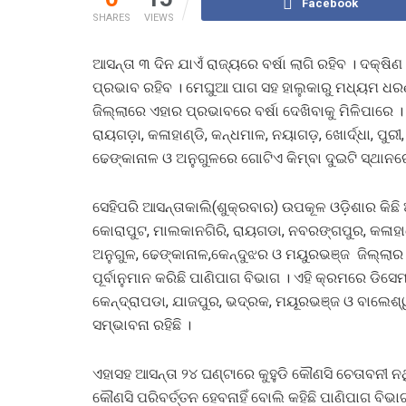
Facebook
SHARES
VIEWS
ଆସନ୍ତା ୩ ଦିନ ଯାଏଁ ରାଜ୍ୟରେ ବର୍ଷା ଲାଗି ରହିବ । ଦକ
ପ୍ରଭାବ ରହିବ । ମେଘୁଆ ପାଗ ସହ ହାଲୁକାରୁ ମଧ୍ୟମ ଧରଣର
ଜିଲ୍ଲାରେ ଏହାର ପ୍ରଭାବରେ ବର୍ଷା ଦେଖିବାକୁ ମିଳିପାରେ 
ରାୟଗଡ଼ା, କଳାହାଣ୍ଡି, କନ୍ଧମାଳ, ନୟାଗଡ଼, ଖୋର୍ଦ୍ଧା, ପୁର
ଢେଙ୍କାନାଳ ଓ ଅନୁଗୁଳରେ ଗୋଟିଏ କିମ୍ବା ଦୁଇଟି ସ୍ଥାନରେ
ସେହିପରି ଆସନ୍ତାକାଲି(ଶୁକ୍ରବାର) ଉପକୂଳ ଓଡ଼ିଶାର କିଛ
କୋରାପୁଟ, ମାଲକାନଗିରି, ରାୟଗଡା, ନବରଙ୍ଗପୁର, କଳାହାଣ
ଅନୁଗୁଳ, ଢେଙ୍କାନାଳ,କେନ୍ଦୁଝର ଓ ମୟୁରଭଞ୍ଜ ଜିଲ୍ଲା
ପୂର୍ବାନୁମାନ କରିଛି ପାଣିପାଗ ବିଭାଗ । ଏହି କ୍ରମରେ ଡିସେ
କେନ୍ଦ୍ରାପଡା, ଯାଜପୁର, ଭଦ୍ରକ, ମୟୂରଭଞ୍ଜ ଓ ବାଲେଶ୍ୱ
ସମ୍ଭାବନା ରହିଛି ।
ଏହାସହ ଆସନ୍ତା ୨୪ ଘଣ୍ଟାରେ କୁହୁଡି କୌଣସି ଚେତାବନୀ ନଥ
କୌଣସି ପରିବର୍ତ୍ତନ ହେବନାହିଁ ବୋଲି କହିଛି ପାଣିପାଗ ବି