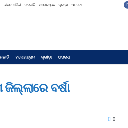
ଶ
ଜୀବନ ଶୈଳୀ
ରାଜନୀତି
ମନୋରଞ୍ଜନ
କ୍ରୀଡ଼ା
ଅପରାଧ
ାଜନୀତି
ମନୋରଞ୍ଜନ
କ୍ରୀଡ଼ା
ଅପରାଧ
ଜିଲ୍ଲାରେ ବର୍ଷା
0