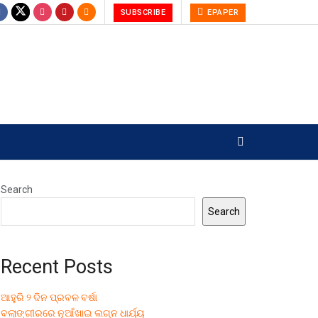
SUBSCRIBE
EPAPER
Search
Search
Recent Posts
ଆହୁରି ୨ ଦିନ ପ୍ରବଳ ବର୍ଷା
ବଲାଙ୍ଗୀରରେ ନୂଆଁଖାଇ ଲଗ୍ନ ଧାର୍ଯ୍ୟ