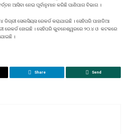
ର୍ତ୍ତନ ଆସିବା ନେଇ ପୂର୍ବାନୁମାନ କରିଛି ପାଣିପାଗ ବିଭାଗ ।
୪ ଡିଗ୍ରୀ ସେଲସିୟସ ରେକର୍ଡ କରାଯାଇଛି । ସେହିପରି ପାହାଡିଆ
ଡିଗ୍ରୀ ରେକର୍ଡ ହୋଇଛି । ସେହିପରି ଭୁବନେଶ୍ୱରରେ ୨୦.୪ ଓ କଟକରେ
ାଯାଇଛି ।
Share
Send