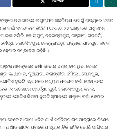
Twitter
୍ଷିଣ ବଙ୍ଗୋପସାଗରରେ ଲଘୁଚାପର ସକ୍ରିୟତା ଯୋଗୁଁ ରାଜ୍ୟରେ ଏହାର
 ବର୍ଷା ସମ୍ଭାବନା ରହିଛି । ଆସନ୍ତା ୨୪ ଘଣ୍ଟାରେ ଅଧିକାଂଶ
। ମାଲକାନଗିରି, କୋରାପୁଟ, ନବରଙ୍ଗପୁର, ଗଞ୍ଜାମ, ଗଜପତି,
ୀ, ବୌଦ୍ଧ, ଜଗତସିଂହପୁର, କେନ୍ଦ୍ରାପଡ଼ା, ଭଦ୍ରକ, ଯାଜପୁର, କଟକ,
 ହେବାର ସମ୍ଭାବନା ରହିଛି ।
ି ଅଞ୍ଚଳମାନଙ୍କରେ ବର୍ଷା ହେବାର ସମ୍ଭାବନା ଥିବା ବେଳେ
୍ଡି, କନ୍ଧମାଳ, ନୂଆପଡା, ବଲାଙ୍ଗୀର, ବୌଦ୍ଧ, ସୋନପୁର,
ର ଗୋଟିଏ ଦୁଇଟି ସ୍ଥାନରେ ମଧ୍ୟମ ଧରଣର ବର୍ଷା ହେବା ନେଇ
ମ୍ବର ୨୧ ତାରିଖରେ ଖୋର୍ଦ୍ଧା, ପୁରୀ, ଜଗତସିଂହପୁର, କଟକ,
ରରେ ଗୋଟିଏ କିମ୍ବା ଦୁଇଟି ସ୍ଥାନରେ ହାଲୁକା ବର୍ଷା ହେବାର
ିବା ବେଳେ ଆଗାମୀ ୪ଦିନ ଯାଏଁ ସର୍ବନିମ୍ନ ତାପମାତ୍ରାରେ ବିଶେଷ
ଭାଗ । ଅର୍ଥାତ ଶୀତର ପ୍ରକୋପ ସ୍ୱାଭାବିକ ରହିବ ବୋଲି ପାଣିପାଗ