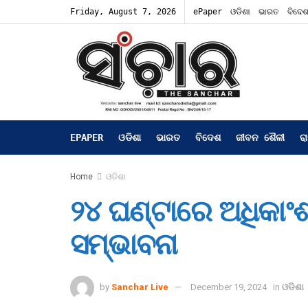
Friday, August 7, 2026
ePaper
ଓଡିଶା
ଭାରତ
ବିଦେ
EPAPER
ଓଡିଶା
ଭାରତ
ବିଦେଶ
ଜୀବନ ଶୈଳୀ
ର
Home
ଓଡିଶା
୨୪ ଘଣ୍ଟାରେ ଅଧିକାଂଶ 
ସମ୍ଭାବନା
by
Sanchar Live
December 19, 2024
in
ଓଡିଶା