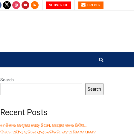
SUBSCRIBE
EPAPER
Search
Search
Recent Posts
ମେଡିକାଲ ବେଡ଼ରେ ସୋନୁ ନିଗମ, ସେୟାର କଲେ ଭିଡିଓ…
ଦିନରେ ଅଫିସ୍, ରାତିରେ ଫୁଡ୍ ଡେଲିଭରି: ଲୁହ ଆଣିଦେବ ପ୍ରେମ