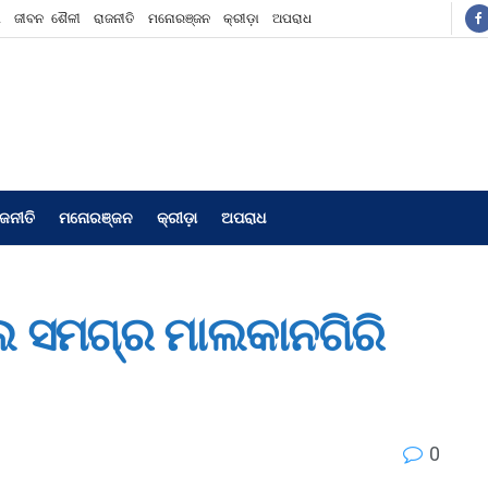
ଶ
ଜୀବନ ଶୈଳୀ
ରାଜନୀତି
ମନୋରଞ୍ଜନ
କ୍ରୀଡ଼ା
ଅପରାଧ
ାଜନୀତି
ମନୋରଞ୍ଜନ
କ୍ରୀଡ଼ା
ଅପରାଧ
ଲ ସମଗ୍ର ମାଲକାନଗିରି
0