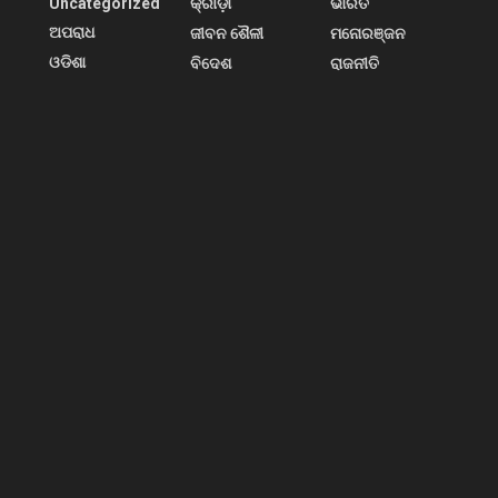
Uncategorized
କ୍ରୀଡ଼ା
ଭାରତ
ଅପରାଧ
ଜୀବନ ଶୈଳୀ
ମନୋରଞ୍ଜନ
ଓଡିଶା
ବିଦେଶ
ରାଜନୀତି