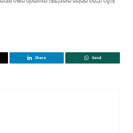
 ଲଗାଣ ବର୍ଷାର ପ୍ରଭାବରେ ଆସନ୍ତାକାଲି ଜିଲ୍ଲାର ବିଭିନ୍ନ ତଳୁଆ
Share
Send