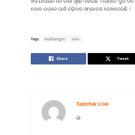
ଖସି ଯାତାୟତ ରେ ବାଧା ସୃଷ୍ଟି ହୋଇଛି । ସେପଟେ ଦୁଇ ଦିନ
ପୋଲ ଉପରେ ପାଣି ଚଢ଼ିବାର ସମ୍ଭାବନା ଦେଖାଦେଇଛି ।
Tags:
malkangiri
rain
Share
Tweet
Sanchar Live