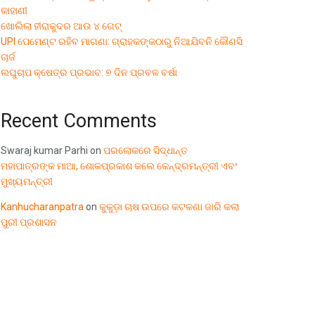
କାହାଣୀ
ଖୋଲିଲା ହୀରାକୁଦର ଆଉ ୪ ଗେଟ୍
UPI ପେମେଣ୍ଟ ରହିବ ମାଗଣା: ଗ୍ରାହକଙ୍କଠାରୁ ନିଆଯିବନି କୌଣସି
ଚାର୍ଜ
ଲଘୁଚାପ କ୍ଷେତ୍ର ପ୍ରଭାବ: ୭ ଦିନ ପ୍ରବଳ ବର୍ଷା
Recent Comments
Swaraj kumar Parhi
on
ପରଲୋକରେ ସିଦ୍ଧାନ୍ତ
ମହାପାତ୍ରଙ୍କ ମାଆ, ଶୋକପ୍ରକାଶ କଲେ କେନ୍ଦ୍ରମନ୍ତ୍ରୀ ଏବଂ
ମୁଖ୍ୟମନ୍ତ୍ରୀ
Kanhucharanpatra
on
କୁକୁଡ଼ା ଚାଷ ଉପରେ କଟକଣା ଜାରି କଲା
ପୁରୀ ପ୍ରଶାସନ