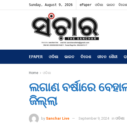
Sunday, August 9, 2026
ePaper
ଓଡିଶା
ଭାରତ
ବିଦେ
EPAPER
ଓଡିଶା
ଭାରତ
ବିଦେଶ
ଜୀବନ ଶୈଳୀ
ର
Home
ଓଡିଶା
ଲଗାଣ ବର୍ଷାରେ ବେହା
ଜିଲ୍ଲା
by
Sanchar Live
September 9, 2024
in
ଓଡିଶା