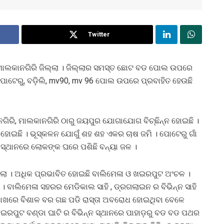
Twitter
ହେଲା ମାଲକାନଗିରି ଜିଲ୍ଲା । ଜିଲ୍ଲାର ସମସ୍ତ ଛୋଟ ବଡ ପୋଲ ଉପରେ
, ପୋଟେରୁ, ବଡ଼ିଲି, mv90, mv 96 ପୋଲ ଉପରେ ପ୍ରବାହିତ ହେଉଛି
ାନଗିରି, ମାଲକାନଗିରି ଠାରୁ ଜୟପୁର ଯୋଗାଯୋଗ ବିଚ୍ଛିନ୍ନ ହୋଇଛି ।
 ହୋଇଛି । ଭୂସ୍କଳନ ଯୋଗୁଁ ଶହ ଶହ ଏକର ଚାଷ ଜମି । ପୋଟେରୁ ଗାଁ
 ସ୍ଥାନରେ ଲୋକଙ୍କ ଘରେ ପଶିଛି ବନ୍ୟା ଜଳ ।
ଲ୍ଲା । ଅଧିକ ପ୍ରଭାବିତ ହୋଇଛି ବାଲିମେଳା ଓ ଖଇରପୁଟ ଅଂଚଳ ।
 । ବାଲିମେଳା ସହରର ମେଡିକାଲ ସାହି , ଡ୍ରଗଲାଇନ ର ବିଭିନ୍ନ ସାହି
ପାଖରେ ବିଶାଳ ବର ଗଛ ପଡି ରାସ୍ତା ଅବରୋଧ ହୋଇଥିବା ବେଳେ
ଖଇରପୁଟ ବଣ୍ଡା ଘାଟି ର ବିଭିନ୍ନ ସ୍ଥାନରେ ପାହାଡ଼ରୁ ବଡ ବଡ ପଥର