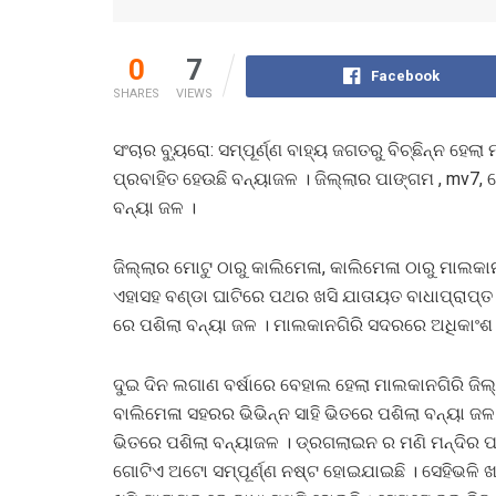
0
7
Facebook
SHARES
VIEWS
ସଂଚାର ବ୍ୟୁରୋ: ସମ୍ପୂର୍ଣ୍ଣ ବାହ୍ୟ ଜଗତରୁ ବିଚ୍ଛିନ୍ନ 
ପ୍ରବାହିତ ହେଉଛି ବନ୍ୟାଜଳ । ଜିଲ୍ଲାର ପାଙ୍ଗମ , mv7
ବନ୍ୟା ଜଳ ।
ଜିଲ୍ଲାର ମୋଟୁ ଠାରୁ କାଲିମେଳା, କାଲିମେଳା ଠାରୁ ମାଲକ
ଏହାସହ ବଣ୍ଡା ଘାଟିରେ ପଥର ଖସି ଯାତାୟତ ବାଧାପ୍ରାପ୍ତ
ରେ ପଶିଲା ବନ୍ୟା ଜଳ । ମାଲକାନଗିରି ସଦରରେ ଅଧିକାଂଶ
ଦୁଇ ଦିନ ଲଗାଣ ବର୍ଷାରେ ବେହାଲ ହେଲା ମାଲକାନଗିରି ଜି
ବାଲିମେଳା ସହରର ଭିଭିନ୍ନ ସାହି ଭିତରେ ପଶିଲା ବନ୍ୟା ଜଳ
ଭିତରେ ପଶିଲା ବନ୍ୟାଜଳ । ଡ୍ରଗଲାଇନ ର ମଣି ମନ୍ଦିର 
ଗୋଟିଏ ଅଟୋ ସମ୍ପୂର୍ଣ୍ଣ ନଷ୍ଟ ହୋଇଯାଇଛି । ସେହିଭଳି 