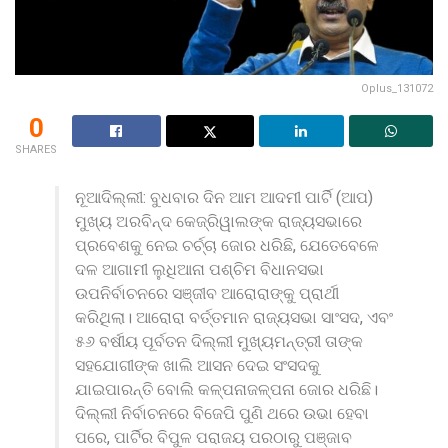
Oplus_131072
0
SHARES
ନୂଆ
ଦିଲ୍ଲୀ: ବୁଧବାର ଦିନ ଆମ ଆଦମୀ ପାର୍ଟି (ଆପ)
ମୁଖ୍ୟ ଅରବିନ୍ଦ କେଜ୍ରିୱାଲଙ୍କ ରାଜ୍ୟସଭାରେ
ପ୍ରବେଶକୁ ନେଇ ଚର୍ଚ୍ଚା ଜୋର ଧରିଛି, ଯେତେବେଳେ
ଦଳ ଆଗାମୀ ଲୁଧିଆନା ପଶ୍ଚିମ ବିଧାନସଭା
ଉପନିର୍ବାଚନରେ ​​ସଞ୍ଜୀବ ଆରୋରାଙ୍କୁ ପ୍ରାର୍ଥୀ
କରିଥିଲା। ଆରୋରା ବର୍ତ୍ତମାନ ରାଜ୍ୟସଭା ସାଂସଦ, ଏବଂ
୫୬ ବର୍ଷୀୟ ପୂର୍ବତନ ଦିଲ୍ଲୀ ମୁଖ୍ୟମନ୍ତ୍ରୀ ତାଙ୍କ
ସହଯୋଗୀଙ୍କ ଖାଲି ଆସନ ଦେଇ ସଂସଦକୁ
ଯାଇପାରନ୍ତି ବୋଲି କଳ୍ପନାଜଳ୍ପନା ଜୋର ଧରିଛି।
ଦିଲ୍ଲୀ ନିର୍ବାଚନରେ ​​ବିଜେପି ପୁଣି ଥରେ ଉଭା ହେବା
ପରେ, ପାର୍ଟିର ବିପୁଳ ପରାଜୟ ପରଠାରୁ ପଞ୍ଜାବ