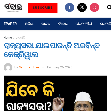
SUBSCRIBE
EPAPER
ଓଡିଶା
ଭାରତ
ବିଦେଶ
ଜୀବନ ଶୈଳୀ
ରାଜନୀତି
Home
ରାଜନୀତି
ରାଜ୍ୟସଭା ଯାଇପାରନ୍ତି ଅରବିନ୍ଦ
କେଜ୍ରିୱାଲ
by
Sanchar Live
February 26, 2025