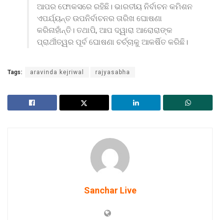
ଆପର ଫୋକସରେ ରହିଛି। ଭାରତୀୟ ନିର୍ବାଚନ କମିଶନ
ଏପର୍ଯ୍ୟନ୍ତ ଉପନିର୍ବାଚନର ତାରିଖ ଘୋଷଣା
କରିନାହାଁନ୍ତି। ତଥାପି, ଆପ ଦ୍ୱାରା ଆରୋରାଙ୍କ
ପ୍ରାର୍ଥୀତ୍ୱର ପୂର୍ବ ଘୋଷଣା ଚର୍ଚ୍ଚାକୁ ଆକର୍ଷିତ କରିଛି।
Tags:
aravinda kejriwal
rajyasabha
Sanchar Live