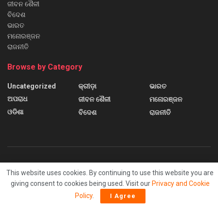
ଜୀବନ ଶୈଳୀ
ବିଦେଶ
ଭାରତ
ମନୋରଞ୍ଜନ
ରାଜନୀତି
Browse by Category
Uncategorized
କ୍ରୀଡ଼ା
ଭାରତ
ଅପରାଧ
ଜୀବନ ଶୈଳୀ
ମନୋରଞ୍ଜନ
ଓଡିଶା
ବିଦେଶ
ରାଜନୀତି
About us
Contact us
Home
Home 2
Home 3
This website uses cookies. By continuing to use this website you are
Home 4
Home 5
Home 6
Sample Page
giving consent to cookies being used. Visit our
Privacy and Cookie
Policy
.
I Agree
© 2024
Sanchar News