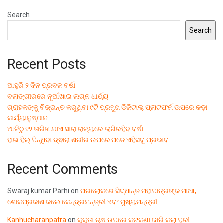
Search
Search
Recent Posts
ଆହୁରି ୨ ଦିନ ପ୍ରବଳ ବର୍ଷା
ବଲାଙ୍ଗୀରରେ ନୂଆଁଖାଇ ଲଗ୍ନ ଧାର୍ଯ୍ୟ
ଗ୍ରାହକଙ୍କୁ ବିଭ୍ରାନ୍ତ କରୁଥିବା ୯ଟି ପ୍ରମୁଖ ଡିଜିଟାଲ୍ ପ୍ଲାଟଫର୍ମ ଉପରେ କଡ଼ା
କାର୍ଯ୍ୟାନୁଷ୍ଠାନ
ଆଜିଠୁ ୧୨ ତାରିଖ ଯାଏ ସାରା ରାଜ୍ୟରେ ଲାଗିରହିବ ବର୍ଷା
ହାଇ ହିଲ୍ ପିନ୍ଧିବା ଦ୍ଵାରା ଶରୀର ଉପରେ ପଡେ ଏହିସବୁ ପ୍ରଭାବ
Recent Comments
Swaraj kumar Parhi
on
ପରଲୋକରେ ସିଦ୍ଧାନ୍ତ ମହାପାତ୍ରଙ୍କ ମାଆ,
ଶୋକପ୍ରକାଶ କଲେ କେନ୍ଦ୍ରମନ୍ତ୍ରୀ ଏବଂ ମୁଖ୍ୟମନ୍ତ୍ରୀ
Kanhucharanpatra
on
କୁକୁଡ଼ା ଚାଷ ଉପରେ କଟକଣା ଜାରି କଲା ପୁରୀ