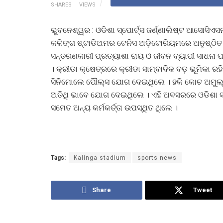
SHARES
VIEWS
ଭୁବନେଶ୍ୱର : ଓଡିଶା ସ୍ପୋର୍ଟ୍ସ ଜର୍ଣ୍ଣାଲିଷ୍ଟ ଆସୋସି
କଳିଙ୍ଗ ଷ୍ଟାଡିଅମର ଟେନିସ ଅଡ଼ିଟୋରିୟମରେ ଅନୁଷ୍ଠିତ 
ସନ୍ତରଣକାରୀ ପ୍ରତ୍ୟାଶା ରାୟ ଓ ଜୀବନ ବ୍ୟାପୀ ସାଧନା 
। କ୍ରୀଡା କ୍ଷେତ୍ରରେ କ୍ରୀଡା ସାମ୍ବାଦିକ ବଡ଼ ଭୂମିକା ର
ସିନିମୋଲେ ପୌଲ୍ସ ଯୋଗ ଦେଇଥିଲେ । ହକି କୋଚ ଅମୁଲ୍ୟାନ
ଅତିଥି ଭାବେ ଯୋଗ ଦେଇଥିଲେ । ଏହି ଅବସରରେ ଓଡିଶା ସ୍ପ
ସମେତ ଅନ୍ୟ କର୍ମକର୍ତ୍ତା ଉପସ୍ଥିତ ଥିଲେ ।
Tags:
Kalinga stadium
sports news
Share
Tweet