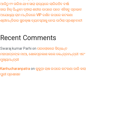
ଆଜିଠୁ ୧୨ ତାରିଖ ଯାଏ ସାରା ରାଜ୍ୟରେ ଲାଗିରହିବ ବର୍ଷା
ହାଇ ହିଲ୍ ପିନ୍ଧିବା ଦ୍ଵାରା ଶରୀର ଉପରେ ପଡେ ଏହିସବୁ ପ୍ରଭାବ
ଅଯୋଧ୍ୟା ରାମ ମନ୍ଦିରରେ VIP ଦର୍ଶନ ଉପରେ କଟକଣା
ଶ୍ରୀମନ୍ଦିରର ସୁରକ୍ଷା ବ୍ୟବସ୍ଥାକୁ ନେଇ ଉଠିଲା ପ୍ରଶ୍ନବାଚୀ
Recent Comments
Swaraj kumar Parhi
on
ପରଲୋକରେ ସିଦ୍ଧାନ୍ତ
ମହାପାତ୍ରଙ୍କ ମାଆ, ଶୋକପ୍ରକାଶ କଲେ କେନ୍ଦ୍ରମନ୍ତ୍ରୀ ଏବଂ
ମୁଖ୍ୟମନ୍ତ୍ରୀ
Kanhucharanpatra
on
କୁକୁଡ଼ା ଚାଷ ଉପରେ କଟକଣା ଜାରି କଲା
ପୁରୀ ପ୍ରଶାସନ