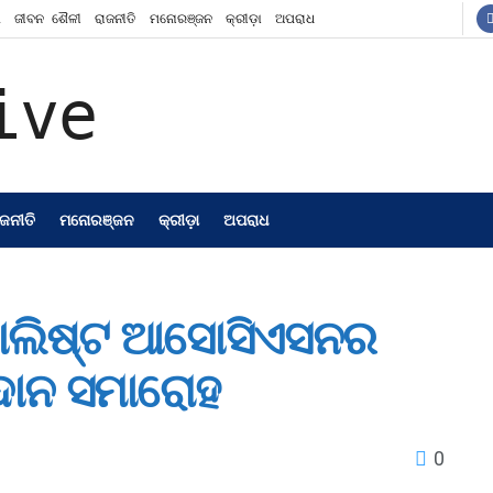
ଶ
ଜୀବନ ଶୈଳୀ
ରାଜନୀତି
ମନୋରଞ୍ଜନ
କ୍ରୀଡ଼ା
ଅପରାଧ
ାଜନୀତି
ମନୋରଞ୍ଜନ
କ୍ରୀଡ଼ା
ଅପରାଧ
ଣ୍ଣାଲିଷ୍ଟ ଆସୋସିଏସନର
ରଦାନ ସମାରୋହ
0