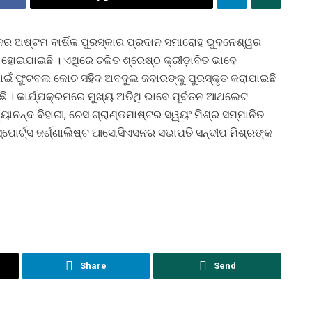
ଏସନର ଅଷ୍ଟମ ବାର୍ଷିକ ପୁରସ୍କାର ପ୍ରଦାନ ସମାରୋହ ଭୁବନେଶ୍ୱର
ହୋଇଯାଇଛି । ଏଥିରେ ଚଳିତ ଶ୍ରେଷ୍ଠ କ୍ରୀଡ଼ାବିତ ଭାବେ
ପାଇଁ ଫୁଟବଲ କୋଚ ସହିଦ ଅବଦୁଲ ଜବାରଙ୍କୁ ପୁରସ୍କୃତ କରାଯାଇଛି
ହିଛି । କାର୍ଯ୍ଯକ୍ରମରେ ମୁଖ୍ୟ ଅତିଥି ଭାବେ ପୂର୍ବତନ ଆଥଲେଟ
ନ୍ଦ ବିହାରୀ, ଚେସ ଗ୍ରାଣ୍ଡମାଷ୍ଟର ସ୍ୱୟଂ ମିଶ୍ର ସମ୍ମାନିତ
ୋର୍ଟ୍ସ ଜର୍ଣ୍ଣାଲିଷ୍ଟ ଆସୋସିଏସନର ସଭାପତି ସନ୍ଦୀପ ମିଶ୍ରଙ୍କ
Share
Send