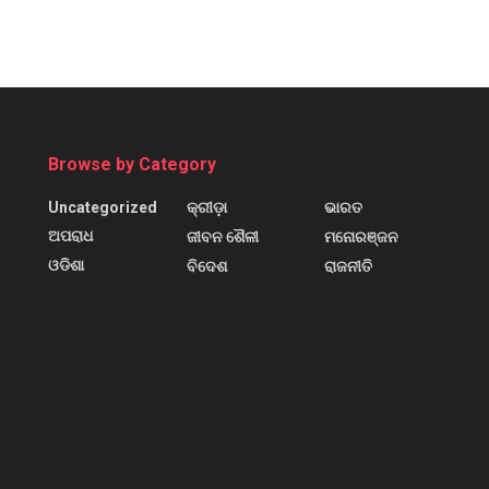
Browse by Category
Uncategorized
କ୍ରୀଡ଼ା
ଭାରତ
ଅପରାଧ
ଜୀବନ ଶୈଳୀ
ମନୋରଞ୍ଜନ
ଓଡିଶା
ବିଦେଶ
ରାଜନୀତି