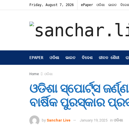
Friday, August 7, 2026
ePaper
ଓଡିଶା
ଭାରତ
ବିଦେ
EPAPER
ଓଡିଶା
ଭାରତ
ବିଦେଶ
ଜୀବନ ଶୈଳୀ
ର
Home
ଓଡିଶା
ଓଡିଶା ସ୍ପୋର୍ଟ୍ସ ଜର୍
ବାର୍ଷିକ ପୁରସ୍କାର ପ୍
by
Sanchar Live
January 19, 2025
in
ଓଡିଶା