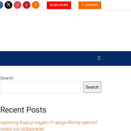
SUBSCRIBE
EPAPER
Search
Search
Recent Posts
ଗ୍ରାହକଙ୍କୁ ବିଭ୍ରାନ୍ତ କରୁଥିବା ୯ଟି ପ୍ରମୁଖ ଡିଜିଟାଲ୍ ପ୍ଲାଟଫର୍ମ
ଉପରେ କଡ଼ା କାର୍ଯ୍ୟାନୁଷ୍ଠାନ