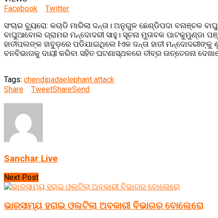
Facebook
Twitter
ସଂଚାର ବ୍ୟୁରୋ: କଚାଡି ମାରିଲା ଦନ୍ତା। ଅନୁଗୁଳ ଛେଣ୍ଡିପଦା ବନାଞ୍ଚଳ 
ବାଘୁଆବୋଲ ଗ୍ରାମର ମନ୍ଦୋଦରୀ ସାହୁ। ସୂଚନା ମୁତାବକ ପାଟକୁମୁଣ୍ଡା ପ
ହାତୀପଲଙ୍କ ହାବୁଡ଼ରେ ପଡିଯାଇଥିଲେ lଏକ ଦନ୍ତା ହାତୀ ମନ୍ଦୋଦରୀଙ୍କ
ବନବିଭାଗକୁ ଦାୟୀ କରିବା ସହିତ ଘଟଣାସ୍ଥଳରେ ତୀବ୍ର ଉତ୍ତେଜନା ଦେଖାଦେଇ
Tags:
chendipada
elephant attack
Share
Tweet
Share
Send
Sanchar Live
Next Post
ଭାରସାମ୍ୟ ହରାଇ ଓଲଟିଲା ଅବକାରୀ ବିଭାଗର ବୋଲେରୋ