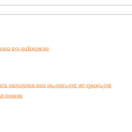
ଉପରେ କଡ଼ା କାର୍ଯ୍ୟାନୁଷ୍ଠାନ
ାଆ, ଶୋକପ୍ରକାଶ କଲେ କେନ୍ଦ୍ରମନ୍ତ୍ରୀ ଏବଂ ମୁଖ୍ୟମନ୍ତ୍ରୀ
ୁରୀ ପ୍ରଶାସନ