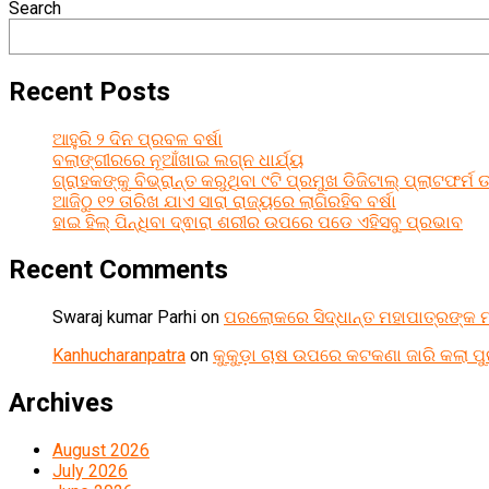
Search
Recent Posts
ଆହୁରି ୨ ଦିନ ପ୍ରବଳ ବର୍ଷା
ବଲାଙ୍ଗୀରରେ ନୂଆଁଖାଇ ଲଗ୍ନ ଧାର୍ଯ୍ୟ
ଗ୍ରାହକଙ୍କୁ ବିଭ୍ରାନ୍ତ କରୁଥିବା ୯ଟି ପ୍ରମୁଖ ଡିଜିଟାଲ୍ ପ୍ଲାଟଫର୍ମ 
ଆଜିଠୁ ୧୨ ତାରିଖ ଯାଏ ସାରା ରାଜ୍ୟରେ ଲାଗିରହିବ ବର୍ଷା
ହାଇ ହିଲ୍ ପିନ୍ଧିବା ଦ୍ଵାରା ଶରୀର ଉପରେ ପଡେ ଏହିସବୁ ପ୍ରଭାବ
Recent Comments
Swaraj kumar Parhi
on
ପରଲୋକରେ ସିଦ୍ଧାନ୍ତ ମହାପାତ୍ରଙ୍କ ମ
Kanhucharanpatra
on
କୁକୁଡ଼ା ଚାଷ ଉପରେ କଟକଣା ଜାରି କଲା ପ
Archives
August 2026
July 2026