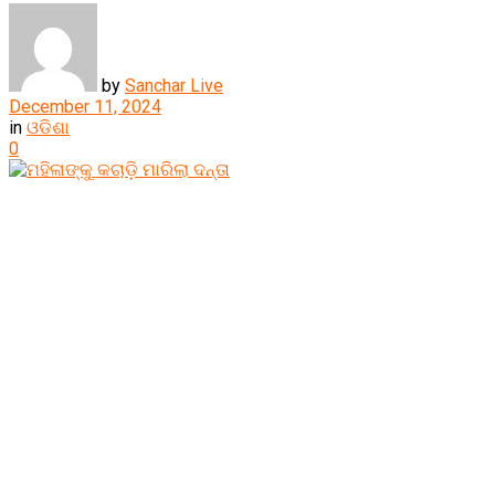
by
Sanchar Live
December 11, 2024
in
ଓଡିଶା
0