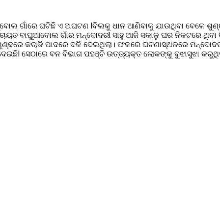
ବାଘୁବୋଲ ଗାଁରେ ଘଟିଛି ଏ ଅଘଟଣ lବିଲକୁ ଧାନ ଆଣିବାକୁ ଯାଉଥିବା ବେଳେ ଶୁ
ଞ୍ଚାୟତ ବାଘୁଆବୋଲ ଗାଁର ମନ୍ଦୋଦରୀ ସାହୁ ଆଜି ସକାଳୁ ଘର ନିକଟରେ ଥିବା
ୁ ଶୁଣ୍ଢରେ କଚାଡି ପାଦରେ ଦଳି ଦେଇଥିଲା। ଫଳରେ ଘଟଣାସ୍ଥଳରେ ମନ୍ଦୋଦର
ଛିl ସେଠାରେ ବନ ବିଭାଗ ପହଞ୍ଚି ଉତ୍ତ୍ୟକ୍ତ ଲୋକଙ୍କୁ ବୁଝାସୁଝା କରୁଥିବ