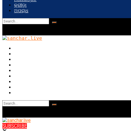
କ୍ରୀଡ଼ା
ଅପରାଧ
No Result
View All Result
ePaper
ଓଡିଶା
ଭାରତ
ବିଦେଶ
ଜୀବନ ଶୈଳୀ
ରାଜନୀତି
ମନୋରଞ୍ଜନ
କ୍ରୀଡ଼ା
ଅପରାଧ
No Result
View All Result
SUBSCRIBE