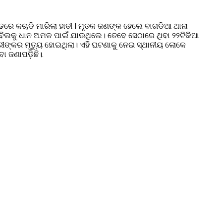
ଣ୍ଢରେ କଚାଡି ମାରିଲା ହାତୀ l ମୃତକ ଜଣଙ୍କ ହେଲେ ବାଗଡିଆ ଥାନା
 ବିଲକୁ ଧାନ ଅମଳ ପାଇଁ ଯାଉଥିଲେ। ତେବେ ସେଠାରେ ଥିବା ୨୨ଟିକିଆ
ୀଙ୍କର ମୃତ୍ୟୁ ହୋଇଥିଲା। ଏହି ଘଟଣାକୁ ନେଇ ସ୍ଥାନୀୟ ଲୋକେ
ା ଜଣାପଡ଼ିଛି।.