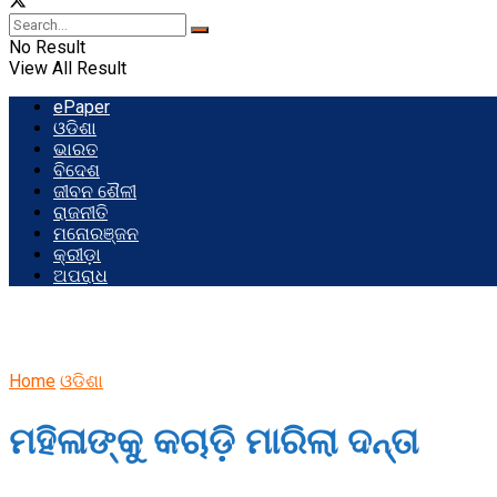
No Result
View All Result
ePaper
ଓଡିଶା
ଭାରତ
ବିଦେଶ
ଜୀବନ ଶୈଳୀ
ରାଜନୀତି
ମନୋରଞ୍ଜନ
କ୍ରୀଡ଼ା
ଅପରାଧ
Home
ଓଡିଶା
ମହିଳାଙ୍କୁ କଚାଡ଼ି ମାରିଲା ଦନ୍ତା