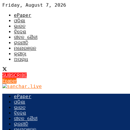
Friday, August 7, 2026
ePaper
ଓଡିଶା
ଭାରତ
ବିଦେଶ
ଜୀବନ ଶୈଳୀ
ରାଜନୀତି
ମନୋରଞ୍ଜନ
କ୍ରୀଡ଼ା
ଅପରାଧ
SUBSCRIBE
Epaper
ePaper
ଓଡିଶା
ଭାରତ
ବିଦେଶ
ଜୀବନ ଶୈଳୀ
ରାଜନୀତି
ମନୋରଞ୍ଜନ