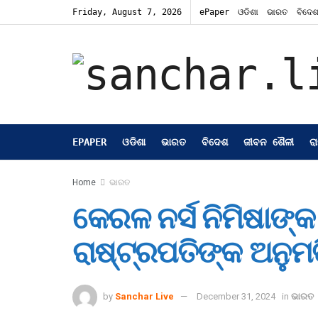
Friday, August 7, 2026
ePaper
ଓଡିଶା
ଭାରତ
ବିଦେ
EPAPER
ଓଡିଶା
ଭାରତ
ବିଦେଶ
ଜୀବନ ଶୈଳୀ
ର
Home
ଭାରତ
କେରଳ ନର୍ସ ନିମିଷାଙ୍
ରାଷ୍ଟ୍ରପତିଙ୍କ ଅନୁମ
by
Sanchar Live
December 31, 2024
in
ଭାରତ