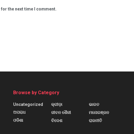
 for the next time I comment.
Browse by Category
Uncategorized
କ୍ରୀଡ଼ା
ଭାରତ
ଅପରାଧ
ଜୀବନ ଶୈଳୀ
ମନୋରଞ୍ଜନ
ଓଡିଶା
ବିଦେଶ
ରାଜନୀତି