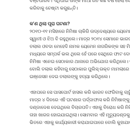
ବଞ୍ଚିପାରିବ। ଏଥିପାଇଁ ତାଙ୍କ ମାଆ ଗତ କିଛି ବର୍ଷ ହେଲ
କରିବାକୁ ଚେଷ୍ଟା କରୁଛନ୍ତି।
କ’ଣ ଥିଲା ପୂରା ଘଟଣା?
୨୦୧୦-୧୧ ମସିହାରେ ନିମିଷା ଚାକିରି ଉଦ୍ଦେଶ୍ୟରେ ୟେମେନ
ସ୍ୱାମୀ ଓ ଝିଅ ବି ରହୁଥିଲେ। ମାତ୍ର ୨୦୧୪ ସେମାନେ ଭା
ତଲାଲ ଓବଦା ମେହେଦି ନାମକ ୟେମେନ ନାଗରିକଙ୍କ ସହ ମିଶ
ମଧ୍ୟରେ ସମ୍ପର୍କ ଭଲ ଥିଲେ ହେଁ ପରେ ସେଥିରେ ଫାଟ ଦେ
ନିମିଷା ଏନେଇ ସେଠାକାର ଥାନାରେ ଅଭିଯୋଗ କରିଥିଲେ। 
ବୋଲି ତଲାଲ କହିବାରୁ ସେଠାକାର ପୁଲିସ୍‌ ଉକ୍ତ ମାମଲାରେ
ଇଞ୍ଜେସନ ଦେଇ ତଲାଲଙ୍କୁ ହତ୍ୟା କରିଥିଲେ।
ଏହାପରେ ସେ ପାସପୋର୍ଟ ହାସଲ କରି ଭାରତ ଫେରିବାକୁ ଚାହୁ
ମାତ୍ର ୪ ଦିନରେ ଏହି ଘଟଣାର ପର୍ଦ୍ଦାଫାସ କରି ନିମିଷାଙ୍କୁ
ଦଣ୍ଡାଦେଶ ଦେଇଥିଲେ ବିଚାରପତି। ଏହାକୁ ବିରୋଧ କରି ନ
ତାହା ଖାରଜ ହୋଇଯାଇଥିଲା। ସୋମବାର ଏହି ମୃତ୍ୟୁଦଣ୍ଡକ
ଭିତରେ ଏହାକୁ କାର୍ଯ୍ୟକାରୀ କରାଯାଇପାରେ ବୋଲି କୁହାଯା