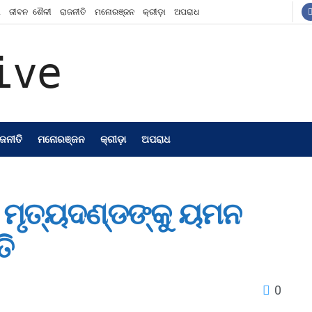
ଶ
ଜୀବନ ଶୈଳୀ
ରାଜନୀତି
ମନୋରଞ୍ଜନ
କ୍ରୀଡ଼ା
ଅପରାଧ
ାଜନୀତି
ମନୋରଞ୍ଜନ
କ୍ରୀଡ଼ା
ଅପରାଧ
କ ମୃତ୍ୟଦଣ୍ଡଙ୍କୁ ୟମନ
ତି
0