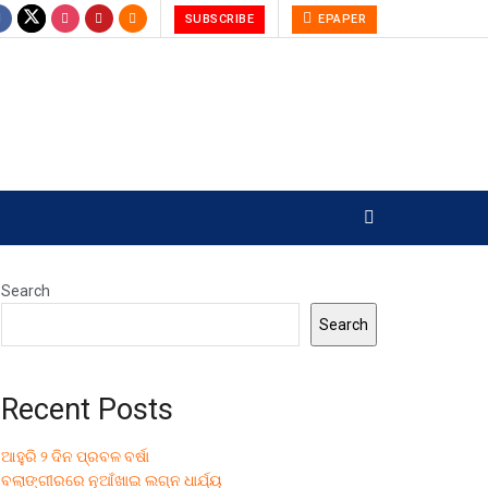
SUBSCRIBE
EPAPER
Search
Search
Recent Posts
ଆହୁରି ୨ ଦିନ ପ୍ରବଳ ବର୍ଷା
ବଲାଙ୍ଗୀରରେ ନୂଆଁଖାଇ ଲଗ୍ନ ଧାର୍ଯ୍ୟ