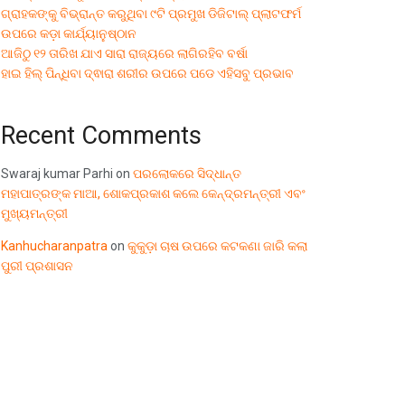
ଗ୍ରାହକଙ୍କୁ ବିଭ୍ରାନ୍ତ କରୁଥିବା ୯ଟି ପ୍ରମୁଖ ଡିଜିଟାଲ୍ ପ୍ଲାଟଫର୍ମ
ଉପରେ କଡ଼ା କାର୍ଯ୍ୟାନୁଷ୍ଠାନ
ଆଜିଠୁ ୧୨ ତାରିଖ ଯାଏ ସାରା ରାଜ୍ୟରେ ଲାଗିରହିବ ବର୍ଷା
ହାଇ ହିଲ୍ ପିନ୍ଧିବା ଦ୍ଵାରା ଶରୀର ଉପରେ ପଡେ ଏହିସବୁ ପ୍ରଭାବ
Recent Comments
Swaraj kumar Parhi
on
ପରଲୋକରେ ସିଦ୍ଧାନ୍ତ
ମହାପାତ୍ରଙ୍କ ମାଆ, ଶୋକପ୍ରକାଶ କଲେ କେନ୍ଦ୍ରମନ୍ତ୍ରୀ ଏବଂ
ମୁଖ୍ୟମନ୍ତ୍ରୀ
Kanhucharanpatra
on
କୁକୁଡ଼ା ଚାଷ ଉପରେ କଟକଣା ଜାରି କଲା
ପୁରୀ ପ୍ରଶାସନ