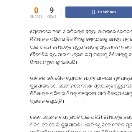
0
9
Facebook
SHARES
VIEWS
ୟେମେନରେ ଜଣେ ନାଗରିକଙ୍କ ହତ୍ୟା ମାମଲାରେ କେରଳର ନର୍ସ
ନିମିଷାଙ୍କ ପରିବାର ନିଜ ଝିଅକୁ ବଞ୍ଚାଇବାକୁ ସମସ୍ତ ପ
ଅଲ-ଅଲିମି ନିମିଷାଙ୍କ ମୃତ୍ୟୁ ଦଣ୍ଡକୁ ଅନୁମୋଦନ କର
ବୈଦେଶିକ ବ୍ୟାପାର ମନ୍ତ୍ରଣାଳୟ ପକ୍ଷରୁ ନିମିଷାଙ୍କୁ
ଦିଆଯାଉଥିବା କୁହାଯାଇଛି।
ଭାରତର ବୈଦେଶିକ ବ୍ୟାପାର ମନ୍ତ୍ରଣାଳୟର ମୁଖପାତ୍ର ର
କୁହାଯାଇଛି ଯେ, ୟେମେନରେ ନିମିଷା ପ୍ରିୟାଙ୍କ ମୃତ୍ୟ
ନିମିଷାଙ୍କ ପରିବାର ଝିଅକୁ ବଞ୍ଚାଇବା ପାଇଁ ବିକଳ୍ପ ଖୋ
ପ୍ରଦାନ କରୁଛନ୍ତି।
ତେବେ ୟେମେନ ରାଷ୍ଟ୍ରପତି ଅଲ-ଅଲିମି ନିମିଷାଙ୍କ ଦଣ୍ଡକ
ମିଳିପାରେ ବୋଲି କୁହାଯାଉଛି। ଏଭଳି ସ୍ଥିତିରେ କେବଳ ମୃ