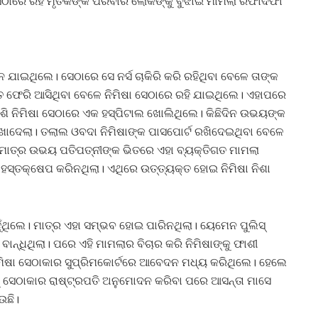
ା ସେଠାରେ ରହି ମୃତକଙ୍କ ପରିବାର ଲୋକଙ୍କୁ ବୁଝାଇ ମାମଲା ରଫାଦଫା
 ଯାଇଥିଲେ। ସେଠାରେ ସେ ନର୍ସ ଚାକିରି କରି ରହିଥିବା ବେଳେ ତାଙ୍କ
ରତ ଫେରି ଆସିଥିବା ବେଳେ ନିମିଷା ସେଠାରେ ରହି ଯାଇଥିଲେ। ଏହାପରେ
ି ନିମିଷା ସେଠାରେ ଏକ ହସ୍ପିଟାଲ ଖୋଲିଥିଲେ। କିଛିଦିନ ଉଭୟଙ୍କ
ଖାଦେଲା। ତଲାଲ ଓବଦା ନିମିଷାଙ୍କ ପାସପୋର୍ଟ ରଖିଦେଇଥିବା ବେଳେ
ମାତ୍ର ଉଭୟ ପତିପତ୍ନୀଙ୍କ ଭିତରେ ଏହା ବ୍ୟକ୍ତିଗତ ମାମଲା
 ହସ୍ତକ୍ଷେପ କରିନଥିଲା। ଏଥିରେ ଉତ୍ତ୍ୟକ୍ତ ହୋଇ ନିମିଷା ନିଶା
ଁଥିଲେ। ମାତ୍ର ଏହା ସମ୍ଭବ ହୋଇ ପାରିନଥିଲା। ୟେମେନ ପୁଲିସ୍‌
 ବାନ୍ଧିଥିଲା। ପରେ ଏହି ମାମଲାର ବିଚାର କରି ନିମିଷାଙ୍କୁ ଫାଶୀ
ିମିଷା ସେଠାକାର ସୁପ୍ରିମକୋର୍ଟରେ ଆବେଦନ ମଧ୍ୟ କରିଥିଲେ। ହେଲେ
ୁ ସେଠାକାର ରାଷ୍ଟ୍ରପତି ଅନୁମୋଦନ କରିବା ପରେ ଆସନ୍ତା ମାସେ
ଉଛି।