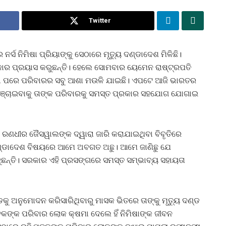
Twitter
 ନିମିଷା ପ୍ରିୟାଙ୍କୁ ସେଠାରେ ମୃତ୍ୟୁ ଦଣ୍ଡାଦେଶ ମିଳିଛି।
୍ରକାର ପ୍ରୟାସ କରୁଛନ୍ତି। ହେଲେ ସୋମବାର ୟେମେନ ରାଷ୍ଟ୍ରପତି
ିବା ପରେ ପରିବାରର ସବୁ ଆଶା ମଉଳି ଯାଇଛି। ଏପଟେ ଆଜି ଭାରତର
 ବଞ୍ଚାଇବାକୁ ତାଙ୍କ ପରିବାରକୁ ସମସ୍ତ ପ୍ରକାର ସହଯୋଗ ଯୋଗାଇ
ଣଧୀର ଜୈସୱାଲଙ୍କ ଦ୍ୱାରା ଜାରି କରାଯାଇଥିବା ବିବୃତିରେ
ୁ ଦଣ୍ଡାଦେଶ ବିଷୟରେ ଆମେ ଅବଗତ ଅଛୁ। ଆମେ ଜାଣିଛୁ ଯେ
ଜୁଛନ୍ତି। ସରକାର ଏହି ପ୍ରସଙ୍ଗରେ ସମସ୍ତ ସମ୍ଭାବ୍ୟ ସହାୟତା
ୁ ଅନୁମୋଦନ କରିସାରିଥିବାରୁ ମାସକ ଭିତରେ ତାଙ୍କୁ ମୃତ୍ୟୁ ଦଣ୍ଡ
ତକଙ୍କ ପରିବାର ଲୋକ କ୍ଷମା ଦେଲେ ହିଁ ନିମିଷାଙ୍କ ଜୀବନ