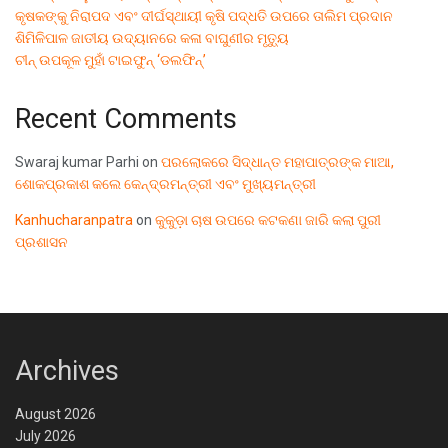
କୃଷକଙ୍କୁ ନିରାପଦ ଏବଂ ଦୀର୍ଘସ୍ଥାୟୀ କୃଷି ପଦ୍ଧତି ଉପରେ ତାଲିମ ପ୍ରଦାନ
ଶିମିଳିପାଳ ଜାତୀୟ ଉଦ୍ୟାନରେ କଳା ବାଘୁଣୀର ମୃତ୍ୟୁ
ଚୀନ୍ ଉପକୂଳ ମୁହାଁ ଟାଇଫୁନ୍ ‘ଡଲଫିନ୍’
Recent Comments
Swaraj kumar Parhi
on
ପରଲୋକରେ ସିଦ୍ଧାନ୍ତ ମହାପାତ୍ରଙ୍କ ମାଆ,
ଶୋକପ୍ରକାଶ କଲେ କେନ୍ଦ୍ରମନ୍ତ୍ରୀ ଏବଂ ମୁଖ୍ୟମନ୍ତ୍ରୀ
Kanhucharanpatra
on
କୁକୁଡ଼ା ଚାଷ ଉପରେ କଟକଣା ଜାରି କଲା ପୁରୀ
ପ୍ରଶାସନ
Archives
August 2026
July 2026