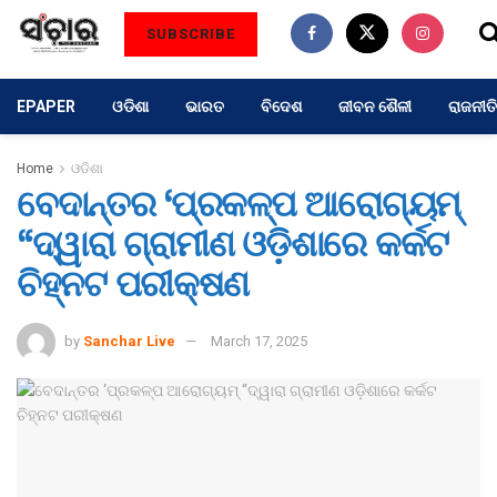
SUBSCRIBE
EPAPER
ଓଡିଶା
ଭାରତ
ବିଦେଶ
ଜୀବନ ଶୈଳୀ
ରାଜନୀତି
Home
ଓଡିଶା
ବେଦାନ୍ତର ‘ପ୍ରକଳ୍ପ ଆରୋଗ୍ୟମ୍
“ଦ୍ୱାରା ଗ୍ରାମୀଣ ଓଡ଼ିଶାରେ କର୍କଟ
ଚିହ୍ନଟ ପରୀକ୍ଷଣ
by
Sanchar Live
March 17, 2025