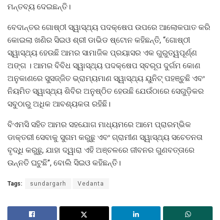
ମନ୍ତବ୍ୟ ଦେଇଛନ୍ତି।
ବେଦାନ୍ତର ଗୋଷ୍ଠୀ ସ୍ୱାସ୍ଥ୍ୟ ପଦକ୍ଷେପ ଉପରେ ଆଲୋକପାତ କରି
କୋଇଲା ଖଣିର ସିଇଓ ଶ୍ରୀ ଡାଭିଡ ଷ୍ଟୋନ କହିଛନ୍ତି, “ଗୋଷ୍ଠୀ
ସ୍ୱାସ୍ଥ୍ୟ ହେଉଛି ଆମର ସାମାଜିକ ପ୍ରୟାସର ଏକ ଗୁରୁତ୍ୱପୂର୍ଣ୍ଣ
ଅଙ୍ଗ । ଆମର ବିବିଧ ସ୍ୱାସ୍ଥ୍ୟ ପଦକ୍ଷେପ ସ୍ବରୂପ ଦୁର୍ଗମ କୋଣ
ଅନୁକାଣରେ ସୁସଜ୍ଜିତ ଭ୍ରାମ୍ୟମାଣ ସ୍ୱାସ୍ଥ୍ୟ ୟୁନିଟ୍ ପହଞ୍ଚୁଛି ଏବଂ
ନିୟମିତ ସ୍ୱାସ୍ଥ୍ୟ ଶିବିର ଅନୁଷ୍ଠିତ ହେଉଛି ଯେଉଁଠାରେ ସେଗୁଡ଼ିକର
ସବୁଠାରୁ ଅଧିକ ଆବଶ୍ୟକତା ରହିଛି।
ବିଏମସି ସହିତ ଆମର ସହଯୋଗ ମାଧ୍ୟମରେ ଆମେ ପ୍ରାରମ୍ଭିକ
ଡାକ୍ତରୀ ସେବାକୁ ସୁଗମ କରୁଛୁ ଏବଂ ଗ୍ରାମୀଣ ସ୍ୱାସ୍ଥ୍ୟ ସଚେତନତା
ବୃଦ୍ଧି କରୁଛୁ, ଯାହା ଦ୍ୱାରା ଏହି ଅଞ୍ଚଳରେ ଜୀବନର ଗୁଣବତ୍ତାରେ
ଉନ୍ନତି ଘଟୁଛି”, ବୋଲି ସିଇଓ କହିଛନ୍ତି।
Tags:
sundargarh
Vedanta