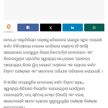
0
SHARES
ବେଦାନ୍ତ ଆଲୁମିନିୟମ ପକ୍ଷରୁ ଛତିଶଗଡର ରାୟପୁର ସ୍ଥିତ ଅଗ୍ରଣୀ
କର୍କଟ ଚିକିତ୍ସାଳୟ ବାଲକୋ ମେଡ଼ିକାଲ ସେଣ୍ଟର (ବିଏମସି)
ସହଯୋଗରେ ଝାରସୁଗୁଡ଼ା ଜିଲ୍ଲା ନିକଟବର୍ତ୍ତୀ ବେଲପାହାଡ ଏବଂ
ବିଲେଇମୁଣ୍ଡା ପ୍ରାଥମିକ ସ୍ୱାସ୍ଥ୍ୟ କେନ୍ଦ୍ରରେ ‘ପ୍ରକଳ୍ପ
ଆରୋଗ୍ୟମ୍-କିଓର ୱିଥ୍ କେୟାର’ ଅଧୀନରେ ଏକ ବ୍ୟାପକ କର୍କଟ
ଚିହ୍ନଟ ପରୀକ୍ଷଣ ଏବଂ ସଚେତନତା ଅଭିଯାନ ପରିଚାଳନା କରାଯାଇଛି ।
ବିଏମସିର ଅତ୍ୟାଧୁନିକ ମୋବାଇଲ୍ କର୍କଟ ଚିହ୍ନଟ ଭ୍ୟାନ୍
ସ୍ୱାସ୍ଥ୍ୟ ଶିବିରରେ ନିୟୋଜିତ କରାଯାଇଥିଲା ଯେଉଁଥିରେ
ମାମୋଗ୍ରାଫି, ପାପ୍ ସ୍ମିଅର୍ ଟେଷ୍ଟ (ପିଇପି) ଏବଂ ବ୍ରଶ୍
ସାଇଟୋଲୋଜି ସମେତ ବ୍ୟାପକ ଗୁରୁତ୍ୱପୂର୍ଣ୍ଣ ପରୀକ୍ଷା ନିରୀକ୍ଷା
କରାଯାଇଥିଲା।