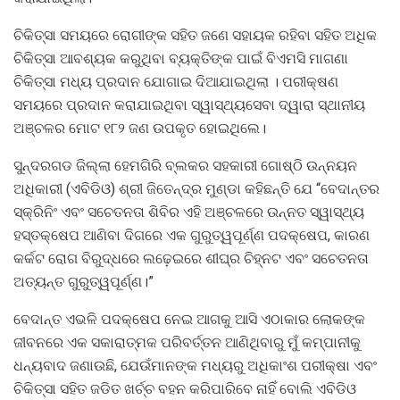
ଚିକିତ୍ସା ସମୟରେ ରୋଗୀଙ୍କ ସହିତ ଜଣେ ସହାୟକ ରହିବା ସହିତ ଅଧିକ
ଚିକିତ୍ସା ଆବଶ୍ୟକ କରୁଥିବା ବ୍ୟକ୍ତିଙ୍କ ପାଇଁ ବିଏମସି ମାଗଣା
ଚିକିତ୍ସା ମଧ୍ୟ ପ୍ରଦାନ ଯୋଗାଇ ଦିଆଯାଇଥିଲା । ପରୀକ୍ଷଣ
ସମୟରେ ପ୍ରଦାନ କରାଯାଇଥିବା ସ୍ୱାସ୍ଥ୍ୟସେବା ଦ୍ୱାରା ସ୍ଥାନୀୟ
ଅଞ୍ଚଳର ମୋଟ ୧୮୨ ଜଣ ଉପକୃତ ହୋଇଥିଲେ।
ସୁନ୍ଦରଗଡ ଜିଲ୍ଲା ହେମଗିରି ବ୍ଲକର ସହକାରୀ ଗୋଷ୍ଠି ଉନ୍ନୟନ
ଅଧିକାରୀ (ଏବିଡିଓ) ଶ୍ରୀ ଜିତେନ୍ଦ୍ର ମୁଣ୍ଡା କହିଛନ୍ତି ଯେ “ବେଦାନ୍ତର
ସ୍କ୍ରିନିଂ ଏବଂ ସଚେତନତା ଶିବିର ଏହି ଅଞ୍ଚଳରେ ଉନ୍ନତ ସ୍ୱାସ୍ଥ୍ୟ
ହସ୍ତକ୍ଷେପ ଆଣିବା ଦିଗରେ ଏକ ଗୁରୁତ୍ୱପୂର୍ଣ୍ଣ ପଦକ୍ଷେପ, କାରଣ
କର୍କଟ ରୋଗ ବିରୁଦ୍ଧରେ ଲଢ଼େଇରେ ଶୀଘ୍ର ଚିହ୍ନଟ ଏବଂ ସଚେତନତା
ଅତ୍ୟନ୍ତ ଗୁରୁତ୍ୱପୂର୍ଣ୍ଣ।”
ବେଦାନ୍ତ ଏଭଳି ପଦକ୍ଷେପ ନେଇ ଆଗକୁ ଆସି ଏଠାକାର ଲୋକଙ୍କ
ଜୀବନରେ ଏକ ସକାରାତ୍ମକ ପରିବର୍ତ୍ତନ ଆଣିଥିବାରୁ ମୁଁ କମ୍ପାନୀକୁ
ଧନ୍ୟବାଦ ଜଣାଉଛି, ଯେଉଁମାନଙ୍କ ମଧ୍ୟରୁ ଅଧିକାଂଶ ପରୀକ୍ଷା ଏବଂ
ଚିକିତ୍ସା ସହିତ ଜଡିତ ଖର୍ଚ୍ଚ ବହନ କରିପାରିବେ ନାହିଁ ବୋଲି ଏବିଡିଓ