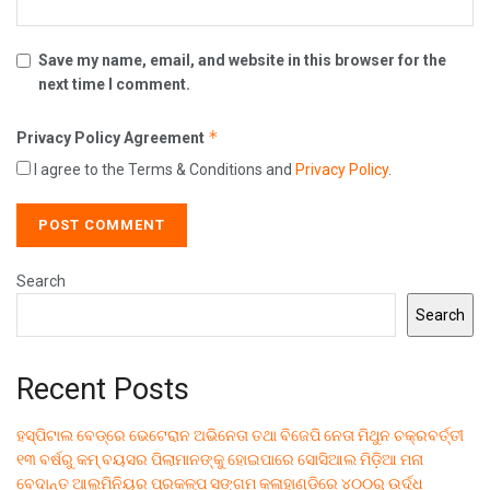
Save my name, email, and website in this browser for the
next time I comment.
*
Privacy Policy Agreement
I agree to the Terms & Conditions and
Privacy Policy
.
Search
Search
Recent Posts
ହସ୍ପିଟାଲ ବେଡ୍‌ରେ ଭେଟେରାନ ଅଭିନେତା ତଥା ବିଜେପି ନେତା ମିଥୁନ ଚକ୍ରବର୍ତ୍ତୀ
୧୩ ବର୍ଷରୁ କମ୍ ବୟସର ପିଲାମାନଙ୍କୁ ହୋଇପାରେ ସୋସିଆଲ ମିଡ଼ିଆ ମନା
ବେଦାନ୍ତ ଆଲୁମିନିୟର ପ୍ରକଳ୍ପ ସଙ୍ଗମ କଳାହାଣ୍ଡିରେ ୪୦୦ରୁ ଉର୍ଦ୍ଧ