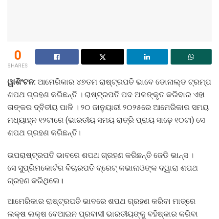
0
SHARES
ୱାଶିଂଟନ:
ଆମେରିକାର ୪୭ତମ ରାଷ୍ଟ୍ରପତି ଭାବେ ଡୋନାଲ୍ଡ ଟ୍ରମ୍ପ
ଶପଥ ଗ୍ରହଣ କରିଛନ୍ତି । ରାଷ୍ଟ୍ରପତି ପଦ ଅଳଙ୍କୃତ କରିବାର ଏହା
ତାଙ୍କର ଦ୍ବିତୀୟ ପାଳି । ୨୦ ଜାନୁୟାରୀ ୨୦୨୫ରେ ଆମେରିକାର ସମୟ
ମଧ୍ୟାହ୍ନ ୧୨ଟାରେ (ଭାରତୀୟ ସମୟ ରାତ୍ରି ପ୍ରାୟ ସାଢ଼େ ୧୦ଟା) ସେ
ଶପଥ ଗ୍ରହଣ କରିଛନ୍ତି।
ଉପରାଷ୍ଟ୍ରପତି ଭାବରେ ଶପଥ ଗ୍ରହଣ କରିଛନ୍ତି ଜେଡି ଭାନ୍ସ ।
ସେ ସୁପ୍ରିମକୋର୍ଟର ବିଚାରପତି ବ୍ରେଟ୍ କଭାନାଓଙ୍କ ଦ୍ୱାରା ଶପଥ
ଗ୍ରହଣ କରିଥିଲେ।
ଆମେରିକାର ରାଷ୍ଟ୍ରପତି ଭାବରେ ଶପଥ ଗ୍ରହଣ କରିବା ମାତ୍ରେ
ଲକ୍ଷ ଲକ୍ଷ ବେଆଇନ ପ୍ରବାସୀ ଭାରତୀୟଙ୍କୁ ବହିଷ୍କାର କରିବା