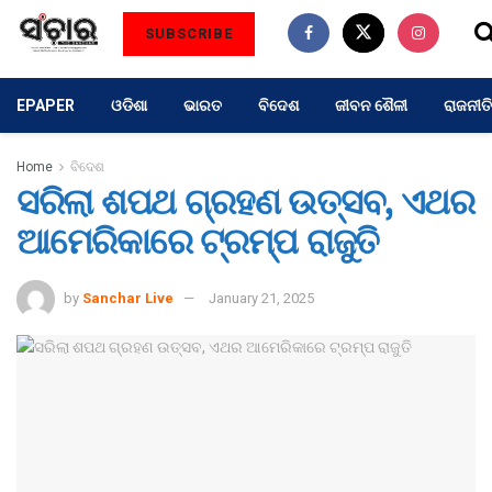
SUBSCRIBE
EPAPER
ଓଡିଶା
ଭାରତ
ବିଦେଶ
ଜୀବନ ଶୈଳୀ
ରାଜନୀତି
Home
ବିଦେଶ
ସରିଲା ଶପଥ ଗ୍ରହଣ ଉତ୍ସବ, ଏଥର
ଆମେରିକାରେ ଟ୍ରମ୍ପ ରାଜୁତି
by
Sanchar Live
January 21, 2025