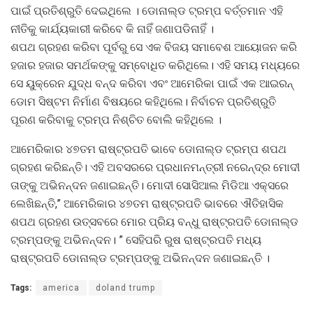
ପାଇଁ ପ୍ରତିଶ୍ରୁତି ଦେଇଥିଲେ । ଡୋନାଲ୍ଡ ଟ୍ରମ୍ପ ବର୍ତ୍ତମାନ ଏହି
ନୀତିକୁ କାର୍ଯ୍ୟକାରୀ କରିବେ କି ନାହିଁ ଜଣାପଡିନାହିଁ ।
ଶପଥ ଗ୍ରହଣ କରିବା ପୂର୍ବରୁ ସେ ଏକ ବିଜୟ ସମାବେଶ ଆୟୋଜନ କରି
ହଜାର ହଜାର ସମର୍ଥକଙ୍କୁ ସମ୍ବୋଧିତ କରିଥିଲେ। ଏହି ସମୟ ମଧ୍ୟରେ
ସେ ୟୁକ୍ରେନ ଯୁଦ୍ଧ ବନ୍ଦ କରିବା ଏବଂ ଆମେରିକା ପାଇଁ ଏକ ଆଇରନ୍
ଡୋମ ସିଷ୍ଟମ ନିର୍ମାଣ ବିଷୟରେ କହିଥିଲେ। ନିର୍ବାଚନ ପ୍ରତିଶ୍ରୁତି
ପୂରଣ କରିବାକୁ ଟ୍ରମ୍ପ ନିଶ୍ଚିତ ବୋଲି କହିଥିଲେ ।
ଆମେରିକାର ୪୭ତମ ରାଷ୍ଟ୍ରପତି ଭାବେ ଡୋନାଲ୍ଡ ଟ୍ରମ୍ପ ଶପଥ
ଗ୍ରହଣ କରିଛନ୍ତି। ଏହି ଅବସରରେ ପ୍ରଧାନମନ୍ତ୍ରୀ ନରେନ୍ଦ୍ର ମୋଦୀ
ତାଙ୍କୁ ଅଭିନନ୍ଦନ ଜଣାଇଛନ୍ତି। ମୋଦୀ ସୋସିଆଲ ମିଡିଆ ଏକ୍ସରେ
ଲେଖିଛନ୍ତି,” ଆମେରିକାର ୪୭ତମ ରାଷ୍ଟ୍ରପତି ଭାବରେ ଐତିହାସିକ
ଶପଥ ଗ୍ରହଣ ଉତ୍ସବରେ ମୋର ପ୍ରିୟ ବନ୍ଧୁ ରାଷ୍ଟ୍ରପତି ଡୋନାଲ୍ଡ
ଟ୍ରମ୍ପଙ୍କୁ ଅଭିନନ୍ଦନ। ” ସେହିପରି ରୁଷ ରାଷ୍ଟ୍ରପତି ମଧ୍ୟ
ରାଷ୍ଟ୍ରପତି ଡୋନାଲ୍ଡ ଟ୍ରମ୍ପଙ୍କୁ ଅଭିନନ୍ଦନ ଜଣାଇଛନ୍ତି ।
Tags:
america
doland trump