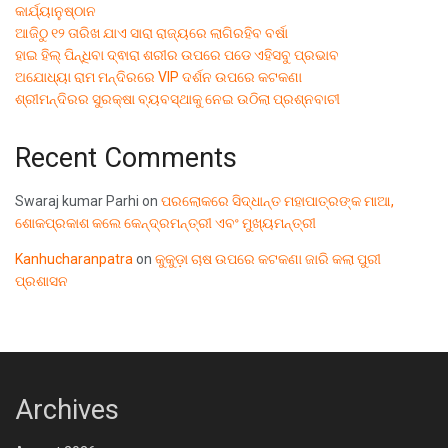
କାର୍ଯ୍ୟାନୁଷ୍ଠାନ
ଆଜିଠୁ ୧୨ ତାରିଖ ଯାଏ ସାରା ରାଜ୍ୟରେ ଲାଗିରହିବ ବର୍ଷା
ହାଇ ହିଲ୍ ପିନ୍ଧିବା ଦ୍ଵାରା ଶରୀର ଉପରେ ପଡେ ଏହିସବୁ ପ୍ରଭାବ
ଅଯୋଧ୍ୟା ରାମ ମନ୍ଦିରରେ VIP ଦର୍ଶନ ଉପରେ କଟକଣା
ଶ୍ରୀମନ୍ଦିରର ସୁରକ୍ଷା ବ୍ୟବସ୍ଥାକୁ ନେଇ ଉଠିଲା ପ୍ରଶ୍ନବାଚୀ
Recent Comments
Swaraj kumar Parhi
on
ପରଲୋକରେ ସିଦ୍ଧାନ୍ତ ମହାପାତ୍ରଙ୍କ ମାଆ,
ଶୋକପ୍ରକାଶ କଲେ କେନ୍ଦ୍ରମନ୍ତ୍ରୀ ଏବଂ ମୁଖ୍ୟମନ୍ତ୍ରୀ
Kanhucharanpatra
on
କୁକୁଡ଼ା ଚାଷ ଉପରେ କଟକଣା ଜାରି କଲା ପୁରୀ
ପ୍ରଶାସନ
Archives