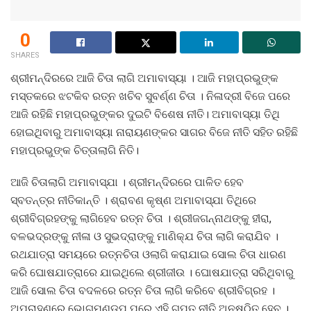
0
SHARES
ଶ୍ରୀମନ୍ଦିରରେ ଆଜି ଚିତା ଲାଗି ଅମାବାସ୍ୟା । ଆଜି ମହାପ୍ରଭୁଙ୍କ
ମସ୍ତକରେ ଝଟକିବ ରତ୍ନ ଖଚିବ ସୁବର୍ଣ୍ଣ ଚିତା । ନିଳାଦ୍ରୀ ବିଜେ ପରେ
ଆଜି ରହିଛି ମହାପ୍ରଭୁଙ୍କର ଦୁଇଟି ବିଶେଷ ନୀତି। ଅମାବାସ୍ୟା ତିଥି
ହୋଇଥିବାରୁ ଅମାବାସ୍ୟା ନାରାୟଣଙ୍କର ସାଗର ବିଜେ ନୀତି ସହିତ ରହିଛି
ମହାପ୍ରଭୁଙ୍କ ଚିତ୍ତାଲାଗି ନିତି।
ଆଜି ଚିତାଲାଗି ଅମାବାସ୍ଯା । ଶ୍ରୀମନ୍ଦିରରେ ପାଳିତ ହେବ
ସ୍ବତନ୍ତ୍ର ନୀତିକାନ୍ତି । ଶ୍ରାବଣ କୃଷ୍ଣ ଅମାବାସ୍ଯା ତିଥିରେ
ଶ୍ରୀବିଗ୍ରହଙ୍କୁ ଲାଗିହେବ ରତ୍ନ ଚିତା । ଶ୍ରୀଜଗନ୍ନାଥଙ୍କୁ ହୀରା,
ବଳଭଦ୍ରଙ୍କୁ ନୀଳା ଓ ସୁଭଦ୍ରାଙ୍କୁ ମାଣିକ୍ଯ ଚିତା ଲାଗି କରାଯିବ ।
ରଥଯାତ୍ରା ସମୟରେ ରତ୍ନଚିତା ଓଲାଗି କରାଯାଇ ସୋଲ ଚିତା ଧାରଣ
କରି ଘୋଷଯାତ୍ରାରେ ଯାଇଥିଲେ ଶ୍ରୀଜୀଉ । ଘୋଷଯାତ୍ରା ସରିଥିବାରୁ
ଆଜି ସୋଲ ଚିତା ବଦଳରେ ରତ୍ନ ଚିତା ଲାଗି କରିବେ ଶ୍ରୀବିଗ୍ରହ ।
ଅପରାହ୍ଣରେ ଭୋଗମଣ୍ଡପ ପରେ ଏହି ଗୁପ୍ତ ନୀତି ଅନୁଷ୍ଠିତ ହେବ ।