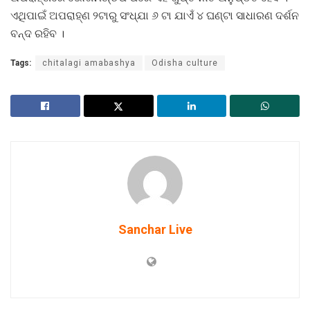
ଏଥିପାଇଁ ଅପରାହ୍ଣ ୨ଟାରୁ ସଂଧ୍ଯା ୬ ଟା ଯାଏଁ ୪ ଘଣ୍ଟା ସାଧାରଣ ଦର୍ଶନ
ବନ୍ଦ ରହିବ ।
Tags:
chitalagi amabashya
Odisha culture
Sanchar Live