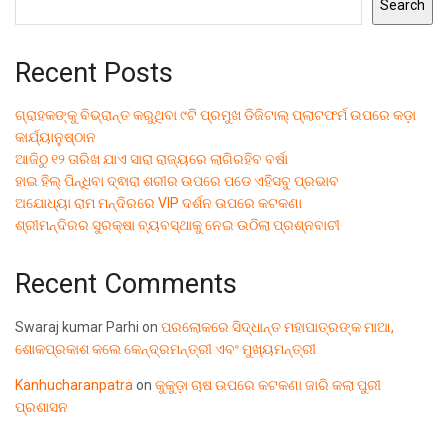
Search
Recent Posts
ଗ୍ରାହକଙ୍କୁ ବିଭ୍ରାନ୍ତ କରୁଥିବା ୯ଟି ପ୍ରମୁଖ ଡିଜିଟାଲ୍ ପ୍ଲାଟଫର୍ମ ଉପରେ କଡ଼ା
କାର୍ଯ୍ୟାନୁଷ୍ଠାନ
ଆଜିଠୁ ୧୨ ତାରିଖ ଯାଏ ସାରା ରାଜ୍ୟରେ ଲାଗିରହିବ ବର୍ଷା
ହାଇ ହିଲ୍ ପିନ୍ଧିବା ଦ୍ଵାରା ଶରୀର ଉପରେ ପଡେ ଏହିସବୁ ପ୍ରଭାବ
ଅଯୋଧ୍ୟା ରାମ ମନ୍ଦିରରେ VIP ଦର୍ଶନ ଉପରେ କଟକଣା
ଶ୍ରୀମନ୍ଦିରର ସୁରକ୍ଷା ବ୍ୟବସ୍ଥାକୁ ନେଇ ଉଠିଲା ପ୍ରଶ୍ନବାଚୀ
Recent Comments
Swaraj kumar Parhi
on
ପରଲୋକରେ ସିଦ୍ଧାନ୍ତ ମହାପାତ୍ରଙ୍କ ମାଆ,
ଶୋକପ୍ରକାଶ କଲେ କେନ୍ଦ୍ରମନ୍ତ୍ରୀ ଏବଂ ମୁଖ୍ୟମନ୍ତ୍ରୀ
Kanhucharanpatra
on
କୁକୁଡ଼ା ଚାଷ ଉପରେ କଟକଣା ଜାରି କଲା ପୁରୀ
ପ୍ରଶାସନ