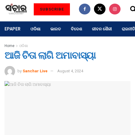
SUBSCRIBE
EPAPER
ଓଡିଶା
ଭାରତ
ବିଦେଶ
ଜୀବନ ଶୈଳୀ
ରାଜନୀତି
Home
ଓଡିଶା
ଆଜି ଚିତା ଲାଗି ଅମାବାସ୍ୟା
by
Sanchar Live
August 4, 2024