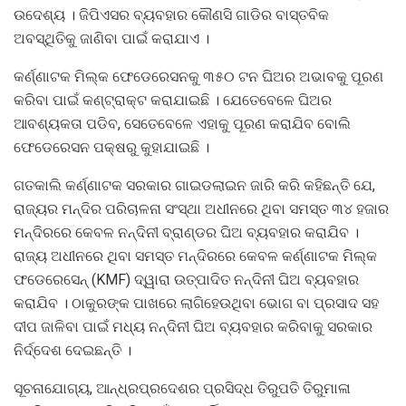
ଉଦେଶ୍ୟ । ଜିପିଏସର ବ୍ୟବହାର କୌଣସି ଗାଡିର ବାସ୍ତବିକ
ଅବସ୍ଥିତିକୁ ଜାଣିବା ପାଇଁ କରାଯାଏ ।
କର୍ଣ୍ଣାଟକ ମିଲ୍କ ଫେଡେରେସନକୁ ୩୫୦ ଟନ ଘିଅର ଅଭାବକୁ ପୂରଣ
କରିବା ପାଇଁ କଣ୍ଟ୍ରାକ୍ଟ କରାଯାଇଛି । ଯେତେବେଳେ ଘିଅର
ଆବଶ୍ୟକତା ପଡିବ, ସେତେବେଳେ ଏହାକୁ ପୂରଣ କରାଯିବ ବୋଲି
ଫେଡେରେସନ ପକ୍ଷରୁ କୁହାଯାଇଛି ।
ଗତକାଲି କର୍ଣ୍ଣାଟକ ସରକାର ଗାଇଡଲାଇନ ଜାରି କରି କହିଛନ୍ତି ଯେ,
ରାଜ୍ୟର ମନ୍ଦିର ପରିଚାଳନା ସଂସ୍ଥା ଅଧୀନରେ ଥିବା ସମସ୍ତ ୩୪ ହଜାର
ମନ୍ଦିରରେ କେବଳ ନନ୍ଦିନୀ ବ୍ରାଣ୍ଡର ଘିଅ ବ୍ୟବହାର କରାଯିବ ।
ରାଜ୍ୟ ଅଧୀନରେ ଥିବା ସମସ୍ତ ମନ୍ଦିରରେ କେବଳ କର୍ଣ୍ଣାଟକ ମିଲ୍କ
ଫଡେରେସେନ୍ (KMF) ଦ୍ୱାରା ଉତ୍ପାଦିତ ନନ୍ଦିନୀ ଘିଅ ବ୍ୟବହାର
କରାଯିବ । ଠାକୁରଙ୍କ ପାଖରେ ଲାଗିହେଉଥିବା ଭୋଗ ବା ପ୍ରସାଦ ସହ
ଦୀପ ଜାଳିବା ପାଇଁ ମଧ୍ୟ ନନ୍ଦିନୀ ଘିଅ ବ୍ୟବହାର କରିବାକୁ ସରକାର
ନିର୍ଦ୍ଦେଶ ଦେଇଛନ୍ତି ।
ସୂଚନାଯୋଗ୍ୟ, ଆନ୍ଧ୍ରପ୍ରଦେଶର ପ୍ରସିଦ୍ଧ ତିରୁପତି ତିରୁମାଳା