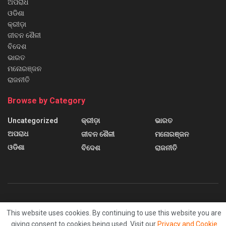
ଅପରାଧ
ଓଡିଶା
କ୍ରୀଡ଼ା
ଜୀବନ ଶୈଳୀ
ବିଦେଶ
ଭାରତ
ମନୋରଞ୍ଜନ
ରାଜନୀତି
Browse by Category
Uncategorized
କ୍ରୀଡ଼ା
ଭାରତ
ଅପରାଧ
ଜୀବନ ଶୈଳୀ
ମନୋରଞ୍ଜନ
ଓଡିଶା
ବିଦେଶ
ରାଜନୀତି
About us
Contact us
Home
Home 2
Home 3
This website uses cookies. By continuing to use this website you are
Home 4
Home 5
Home 6
Sample Page
giving consent to cookies being used. Visit our
Privacy and Cookie