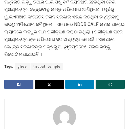
ମନ୍ଦିରର ଲଡ଼ୁ ତିଆରି ପାଇଁ ପଶୁ ଚର୍ବି ବ୍ୟବହାର ହେଉଥିବା ନେଇ
ମୁଖ୍ୟମନ୍ତ୍ରୀ ଚନ୍ଦ୍ରବାବୁ ନାଇଡୁ ଅଭିଯୋଗ ଆଣିଥିଲେ । ପୂର୍ବରୁ
ୱାଇଏସଆର କଂଗ୍ରେସ ଜଗନ ସରକାର ଏଭଳି କରିଥିବା ଚନ୍ଦ୍ରବାବୁ
ନାଇଡୁ ଅଭିଯୋଗ କରିଥିଲେ । ଏହାପରେ NDDB CALF ନାମକ ଘରୋଇ
ଲ୍ୟାବରେ ଲଡ଼ୁର ମାନ ପରୀକ୍ଷଣ କରାଯାଇଥିଲା । ପରୀକ୍ଷଣ ପରେ
ମୁଖ୍ୟମନ୍ତ୍ରୀଙ୍କ ଅଭିଯୋଗ ସତ ସାବ୍ୟସ୍ତ ହୋଇଛି । ଏହାପରେ
କେନ୍ଦ୍ର ସରକାରଙ୍କ ପକ୍ଷରୁ ଆନ୍ଧ୍ରପ୍ରଦେଶ ସରକାରଙ୍କୁ
ରିପୋର୍ଟ ମଗାଯାଇଛି ।
Tags:
ghee
tirupati temple