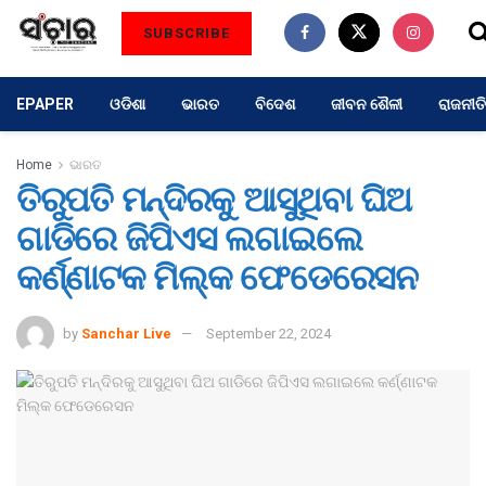
SUBSCRIBE
EPAPER
ଓଡିଶା
ଭାରତ
ବିଦେଶ
ଜୀବନ ଶୈଳୀ
ରାଜନୀତି
Home
ଭାରତ
ତିରୁପତି ମନ୍ଦିରକୁ ଆସୁଥିବା ଘିଅ
ଗାଡିରେ ଜିପିଏସ ଲଗାଇଲେ
କର୍ଣ୍ଣାଟକ ମିଲ୍କ ଫେଡେରେସନ
by
Sanchar Live
September 22, 2024