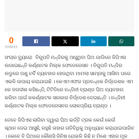
0
SHARES
ସଂଚାର ବ୍ୟୁରୋ: ତିରୁପତି ମନ୍ଦିରକୁ ଆସୁଥିବା ଘିଅ ଗାଡିରେ ଜିପିଏସ
ଲଗାଇଛନ୍ତି କର୍ଣ୍ଣାଟକ ମିଲ୍କ ଫେଡେରେସନ । ତିରୁପତି ମନ୍ଦିର
ଲଡୁରେ ପଶୁ ଚର୍ବି ବ୍ୟବହାର ହେଉଥିବା ମାମଲା ସାମ୍ନାକୁ ଆସିବା ପରେ
ଏଭଳି ଉପାୟ କରାଯାଇଛି । କେଏମଏଫର ପ୍ରବନ୍ଧକ ନିର୍ଦ୍ଦେଶକ ଏମ
କେ ଜଗଦୀଶ କହିଛନ୍ତି, ଟିଟିଡିରେ ନନ୍ଦିନୀ ବ୍ରାଣ୍ଡ ଘିଅ ବ୍ୟବହାର
କରିବା ପାଇଁ କକର୍ଣ୍ଣାଟକ ସରକାର ନିର୍ଦ୍ଦେଶ ଦେଇଛନ୍ତି । ନନ୍ଦିନୀ
କର୍ଣ୍ଣାଟକ ମିଲ୍କ ଫେଡେରେସନର ଲୋକପ୍ରିୟ ବ୍ରାଣ୍ଡ ।
ତେବେ ଜିପିଏସ ଲାଗିବା ଦ୍ୱାରା ଘିଅ ଭର୍ତ୍ତି ଟ୍ରକ କେଉଁ କେଉଁ
ସ୍ଥାନ ଦେଇ ଆସୁଛି, ରହୁଛି ତାହାର ଗତିବିଧିକୁ ଅନୁଧ୍ୟାନ କରାଯାଇପାରିବ
। କେବେ ବି ଘିଅରେ କୌଣସି ଜିନିଷ ଯେଭଳି କିଛି ନ ମିଶେ ଏହାର ମୂଳ