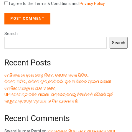
I agree to the Terms & Conditions and
Privacy Policy
.
Search
Search
Recent Posts
ମେଡିକାଲ ବେଡ଼ରେ ସୋନୁ ନିଗମ, ସେୟାର କଲେ ଭିଡିଓ…
ଦିନରେ ଅଫିସ୍, ରାତିରେ ଫୁଡ୍ ଡେଲିଭରି: ଲୁହ ଆଣିଦେବ ପ୍ରେମ କାହାଣୀ
ଖୋଲିଲା ହୀରାକୁଦର ଆଉ ୪ ଗେଟ୍
UPI ପେମେଣ୍ଟ ରହିବ ମାଗଣା: ଗ୍ରାହକଙ୍କଠାରୁ ନିଆଯିବନି କୌଣସି ଚାର୍ଜ
ଲଘୁଚାପ କ୍ଷେତ୍ର ପ୍ରଭାବ: ୭ ଦିନ ପ୍ରବଳ ବର୍ଷା
Recent Comments
Swaraj kumar Parhi
on
ପରଲୋକରେ ସିଦ୍ଧାନ୍ତ ମହାପାତ୍ରଙ୍କ ମାଆ,