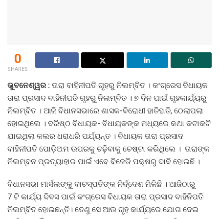
0
SHARES
ଭୁବନେଶ୍ୱର :
ତାରା ବାହିନୀପତି ଗୃହରୁ ନିଲମ୍ବିତ । କଂଗ୍ରେସ ବିଧାୟକ
ତାରା ପ୍ରସାଦ ବାହିନୀପତି ଗୃହରୁ ନିଲମ୍ବିତ । ୭ ଦିନ ପାଇଁ ଗୃହକାର୍ଯ୍ୟରୁ
ନିଲମ୍ବିତ । ଆଜି ବିଧାନସଭାରେ ଶାସକ-ବିରୋଧୀ ହାତିହାତି, ଠେଲାପଲା
ହୋଇଥିଲେ । ବରିଷ୍ଠ ବିଧାୟକ- ବିଧାୟକଙ୍କ ମଧ୍ୟରେ କଥା କଟାକଟି
ଯାଇଥିଲା କଲର ଧରାଧରି ପର୍ଯ୍ୟନ୍ତ । ବିଧାୟକ ତାରା ପ୍ରସାଦ
ବାହିନୀପତି ପୋଡ଼ିଅମ ଉପରକୁ ଚଢ଼ିବାକୁ ଚେଷ୍ଟା କରିଥିଲେ । ତାରାଙ୍କ
ନିଲମ୍ବନ ପ୍ରତ୍ୟାହାର ପାଇଁ ଏବେ ବିଜେଡି ପକ୍ଷରୁ ଦାବି ହୋଇଛି ।
ବିଧାନସଭା ମାର୍ସଲଙ୍କୁ ବାଚସ୍ପତିଙ୍କ ନିର୍ଦ୍ଦେଶ ମିଳିଛି । ଆଜିଠାରୁ
7 ଟି କାର୍ଯ୍ୟ ଦିବସ ପାଇଁ କଂଗ୍ରେସ ବିଧାୟକ ତାରା ପ୍ରସାଦ ବାହିନିପତି
ନିଲମ୍ବିତ ହୋଇଛନ୍ତି। ତେଣୁ ସେ ଆଉ ଗୃହ କାର୍ଯ୍ୟରେ ଯୋଗ ଦେଇ