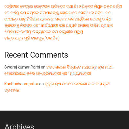
ହସ୍ପିଟାଲ ବେଡ୍‌ରେ ଭେଟେରାନ ଅଭିନେତା ତଥା ବିଜେପି ନେତା ମିଥୁନ ଚକ୍ରବର୍ତ୍ତୀ
୧୩ ବର୍ଷରୁ କମ୍ ବୟସର ପିଲାମାନଙ୍କୁ ହୋଇପାରେ ସୋସିଆଲ ମିଡ଼ିଆ ମନା
ବେଦାନ୍ତ ଆଲୁମିନିୟର ପ୍ରକଳ୍ପ ସଙ୍ଗମ କଳାହାଣ୍ଡିରେ ୪୦୦ରୁ ଉର୍ଦ୍ଧ
କୃଷକଙ୍କୁ ନିରାପଦ ଏବଂ ଦୀର୍ଘସ୍ଥାୟୀ କୃଷି ପଦ୍ଧତି ଉପରେ ତାଲିମ ପ୍ରଦାନ
ଶିମିଳିପାଳ ଜାତୀୟ ଉଦ୍ୟାନରେ କଳା ବାଘୁଣୀର ମୃତ୍ୟୁ
ଚୀନ୍ ଉପକୂଳ ମୁହାଁ ଟାଇଫୁନ୍ ‘ଡଲଫିନ୍’
Recent Comments
Swaraj kumar Parhi
on
ପରଲୋକରେ ସିଦ୍ଧାନ୍ତ ମହାପାତ୍ରଙ୍କ ମାଆ,
ଶୋକପ୍ରକାଶ କଲେ କେନ୍ଦ୍ରମନ୍ତ୍ରୀ ଏବଂ ମୁଖ୍ୟମନ୍ତ୍ରୀ
Kanhucharanpatra
on
କୁକୁଡ଼ା ଚାଷ ଉପରେ କଟକଣା ଜାରି କଲା ପୁରୀ
ପ୍ରଶାସନ
Archives