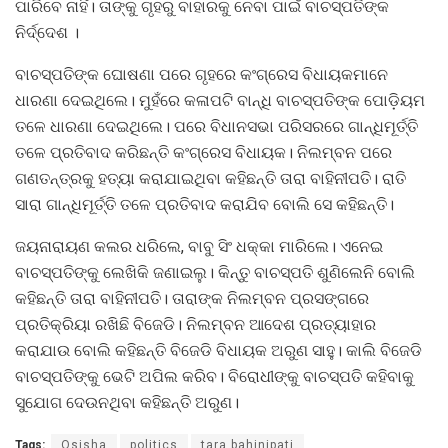
ପାରିବେ ନାହିଁ। ତାଙ୍କୁ ଗୃହରୁ ବାହାରକୁ ନେବା ପାଇଁ ବାଚସ୍ପତିଙ୍କ
ନିର୍ଦ୍ଦେଶ ।
ବାଚସ୍ପତିଙ୍କ ଘୋଷଣା ପରେ ଗୃହରେ କଂଗ୍ରେସ ବିଧାୟକମାନେ
ଧାରଣା ଦେଇଥିଲେ। ମୁହଁରେ କଳାପଟି ବାନ୍ଧି ବାଚସ୍ପତିଙ୍କ ପୋଡ଼ିୟମ
ତଳେ ଧାରଣା ଦେଇଥିଲେ। ପରେ ବିଧାନସଭା ପରିସରରେ ଗାନ୍ଧିମୂର୍ତ୍ତି
ତଳେ ପ୍ରତିବାଦ କରିଛନ୍ତି କଂଗ୍ରେସ ବିଧାୟକ। ନିଲମ୍ବନ ପରେ
ଗଣତନ୍ତ୍ରକୁ ହତ୍ୟା କରାଯାଇଥିବା କହିଛନ୍ତି ତାରା ବାହିନୀପତି। ରାତି
ସାରା ଗାନ୍ଧିମୂର୍ତ୍ତି ତଳେ ପ୍ରତିବାଦ କରାଯିବ ବୋଲି ସେ କହିଛନ୍ତି।
ଜୟନାରାୟଣ କଲର ଧରିଲେ, ବାବୁ ସିଂ ଧକ୍କା ମାରିଲେ। ଏନେଇ
ବାଚସ୍ପତିଙ୍କୁ ଲେଖିକି ଜଣାଇଲୁ। କିନ୍ତୁ ବାଚସ୍ପତି ଶୁଣିଲେନି ବୋଲି
କହିଛନ୍ତି ତାରା ବାହିନୀପତି। ତାରାଙ୍କ ନିଲମ୍ବନ ପ୍ରସଙ୍ଗରେ
ପ୍ରତିକ୍ରିୟା ରଖିଛି ବିଜେଡି। ନିଲମ୍ବନ ଆଦେଶ ପ୍ରତ୍ୟାହାର
କରାଯାଉ ବୋଲି କହିଛନ୍ତି ବିଜେଡି ବିଧାୟକ ଅରୁଣ ସାହୁ। କାଲି ବିଜେଡି
ବାଚସ୍ପତିଙ୍କୁ ଭେଟି ଅପିଲ କରିବ। ବିରୋଧୀଙ୍କୁ ବାଚସ୍ପତି କହିବାକୁ
ସୁଯୋଗ ଦେଉନଥିବା କହିଛନ୍ତି ଅରୁଣ।
Tags:
Osisha
politics
tara bahinipati