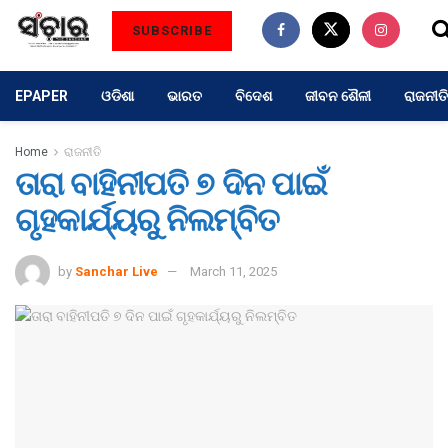
SUBSCRIBE
EPAPER
ଓଡିଶା
ଭାରତ
ବିଦେଶ
ଜୀବନ ଶୈଳୀ
ରାଜନୀତି
Home
ରାଜନୀତି
ତାରା ବାହିନୀପତି ୭ ଦିନ ପାଇଁ
ଗୃହକାର୍ଯ୍ୟରୁ ନିଲମ୍ବିତ
by
Sanchar Live
March 11, 2025