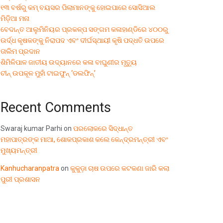
୧୩ ବର୍ଷରୁ କମ୍ ବୟସର ପିଲାମାନଙ୍କୁ ହୋଇପାରେ ସୋସିଆଲ
ମିଡ଼ିଆ ମନା
ବେଦାନ୍ତ ଆଲୁମିନିୟର ପ୍ରକଳ୍ପ ସଙ୍ଗମ କଳାହାଣ୍ଡିରେ ୪୦୦ରୁ
ଉର୍ଦ୍ଧ କୃଷକଙ୍କୁ ନିରାପଦ ଏବଂ ଦୀର୍ଘସ୍ଥାୟୀ କୃଷି ପଦ୍ଧତି ଉପରେ
ତାଲିମ ପ୍ରଦାନ
ଶିମିଳିପାଳ ଜାତୀୟ ଉଦ୍ୟାନରେ କଳା ବାଘୁଣୀର ମୃତ୍ୟୁ
ଚୀନ୍ ଉପକୂଳ ମୁହାଁ ଟାଇଫୁନ୍ ‘ଡଲଫିନ୍’
Recent Comments
Swaraj kumar Parhi
on
ପରଲୋକରେ ସିଦ୍ଧାନ୍ତ
ମହାପାତ୍ରଙ୍କ ମାଆ, ଶୋକପ୍ରକାଶ କଲେ କେନ୍ଦ୍ରମନ୍ତ୍ରୀ ଏବଂ
ମୁଖ୍ୟମନ୍ତ୍ରୀ
Kanhucharanpatra
on
କୁକୁଡ଼ା ଚାଷ ଉପରେ କଟକଣା ଜାରି କଲା
ପୁରୀ ପ୍ରଶାସନ