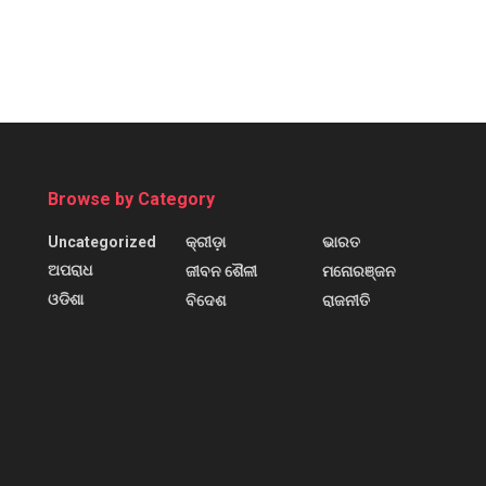
Browse by Category
Uncategorized
କ୍ରୀଡ଼ା
ଭାରତ
ଅପରାଧ
ଜୀବନ ଶୈଳୀ
ମନୋରଞ୍ଜନ
ଓଡିଶା
ବିଦେଶ
ରାଜନୀତି