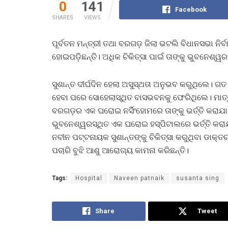
0
141
Facebook
SHARES
VIEWS
ପୂର୍ବତନ ମନ୍ତ୍ରୀ ତଥା ବରଗଡ଼ ଜିଲା ଭଟଲି ବିଧାନସଭା ନିର୍ବ
ହୋଇପଡ଼ିଛନ୍ତି। ଅଧିକ ଚିକିତ୍ସା ପାଇଁ ତାଙ୍କୁ ଭୁବନେଶ୍ୱ
ସୁଶାନ୍ତ ଦୀର୍ଘଦିନ ହେଲା ଅସୁସ୍ଥତା ଅନୁଭବ କରୁଥିଲେ। ଗତ
ହେବା ପରେ ସୋହେଲାସ୍ଥିତ ବାସଭବନକୁ ଫେରିଥିଲେ। ମାତ୍ର
ବରଗଡ଼ର ଏକ ଘରୋଇ ନର୍ସିଂହୋମରେ ତାଙ୍କୁ ଭର୍ତ୍ତି କରାଯାଇ
ଭୁବନେଶ୍ୱରସ୍ଥିତ ଏକ ଘରୋଇ ହସ୍ପିଟାଲରେ ଭର୍ତ୍ତି କରାଯା
ନବୀନ ପଟ୍ଟନାୟକ ସୁଶାନ୍ତଙ୍କୁ ଚିକିତ୍ସା କରୁଥିବା ଡାକ୍ତ
ପଚାରି ବୁଝି ଆଶୁ ଆରୋଗ୍ୟ କାମନା କରିଛନ୍ତି।
Tags:
Hospital
Naveen patnaik
susanta sing
Share
Tweet