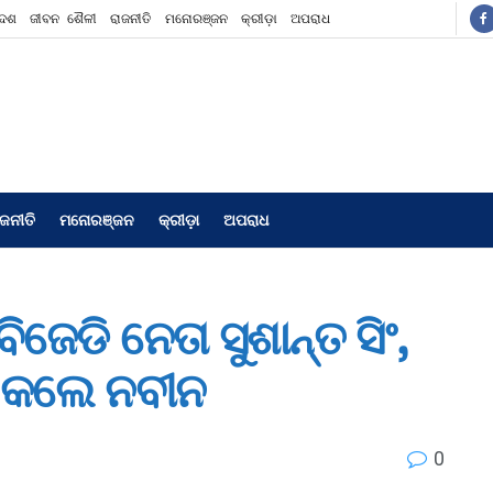
ଦେଶ
ଜୀବନ ଶୈଳୀ
ରାଜନୀତି
ମନୋରଞ୍ଜନ
କ୍ରୀଡ଼ା
ଅପରାଧ
ାଜନୀତି
ମନୋରଞ୍ଜନ
କ୍ରୀଡ଼ା
ଅପରାଧ
ଜେଡି ନେତା ସୁଶାନ୍ତ ସିଂ,
 କଲେ ନବୀନ
0