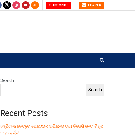
SUBSCRIBE
EPAPER
Search
Search
Recent Posts
ହସ୍ପିଟାଲ ବେଡ୍‌ରେ ଭେଟେରାନ ଅଭିନେତା ତଥା ବିଜେପି ନେତା ମିଥୁନ
ଚକ୍ରବର୍ତ୍ତୀ