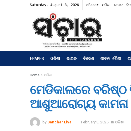
Saturday, August 8, 2026
ePaper
ଓଡିଶା
ଭାରତ
ବି
EPAPER
ଓଡିଶା
ଭାରତ
ବିଦେଶ
ଜୀବନ ଶୈଳୀ
ର
Home
ଓଡିଶା
ମେଡିକାଲରେ ବରିଷ୍ଠ ବି
ଆଶୁଆରୋଗ୍ୟ କାମନା
by
Sanchar Live
February 3, 2025
in
ଓଡିଶା