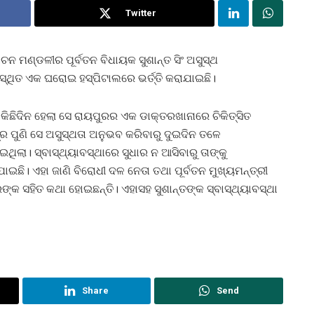
Twitter
ାଚନ ମଣ୍ଡଳୀର ପୂର୍ବତନ ବିଧାୟକ ସୁଶାନ୍ତ ସିଂ ଅସୁସ୍ଥ
ରସ୍ଥିତ ଏକ ଘରୋଇ ହସ୍ପିଟାଲରେ ଭର୍ତ୍ତି କରାଯାଇଛି।
 କିଛିଦିନ ହେଲା ସେ ରାୟପୁରର ଏକ ଡାକ୍ତରଖାନାରେ ଚିକିତ୍ସିତ
 ପୁଣି ସେ ଅସୁସ୍ଥତା ଅନୁଭବ କରିବାରୁ ଦୁଇଦିନ ତଳେ
ଥିଲା। ସ୍ବାସ୍ଥ୍ୟାବସ୍ଥାରେ ସୁଧାର ନ ଆସିବାରୁ ତାଙ୍କୁ
ଇଛି। ଏହା ଜାଣି ବିରୋଧୀ ଦଳ ନେତା ତଥା ପୂର୍ବତନ ମୁଖ୍ୟମନ୍ତ୍ରୀ
ରଙ୍କ ସହିତ କଥା ହୋଇଛନ୍ତି। ଏହାସହ ସୁଶାନ୍ତଙ୍କ ସ୍ବାସ୍ଥ୍ୟାବସ୍ଥା
Share
Send