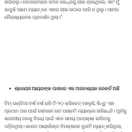
ହାରିଗଲୁ। ବୋଲରମାନେ କଠିନ ଲେନ୍ଥରୁ ଲାଭ ପାଉଥିଲେ, ଏବଂ ମୁଁ
ଭାବୁଛି ଆମେ ମ୍ୟାଚ୍ ରେ ଏହାର ଲାଭ ଉଠାଇ ପାରି ନ ଥିଲୁ। ଆମର
ନୈରାଶ୍ୟଜନକ ପ୍ରଦର୍ଶନ ଥିଲା।”
ଶ୍ରେୟସ ଆୟରଙ୍କ ପାଖରେ ଏକ ଅନାବଶ୍ୟକ ରେକର୍ଡ ଅଛି
ଟିମ୍ ଇଣ୍ଡିଆ ବର୍ଷ ବର୍ଷ ଧରି ଟି-୨୦ କ୍ରିକେଟ୍ ଖେଳୁଛି, କିନ୍ତୁ ଏହା
ପ୍ରଥମ ଥର ପାଇଁ ସେମାନେ ଗତ ପାଞ୍ଚଟି ମ୍ୟାଚ୍‌ରେ ହାରିଛନ୍ତି। ପୂର୍ବରୁ
ଭାରତୀୟ ଦଳକୁ ବିଜୟ ପାଇଁ ଏତେ ସମୟ ଅପେକ୍ଷା କରିବାକୁ
ପଡ଼ିନଥିଲା। ଭାରତ ଆୟର୍ଲାଣ୍ଡ ବିପକ୍ଷରେ ଦୁଇଟି ମ୍ୟାଚ୍ ହାରିଥିଲା,