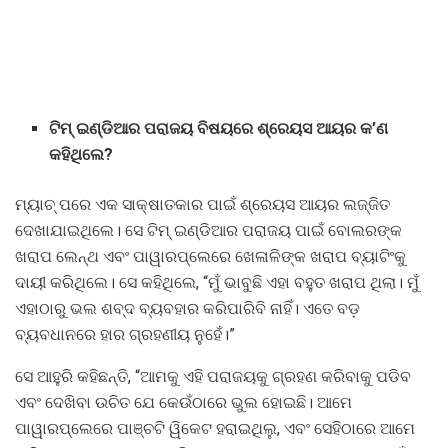
ଟିମ୍ ଇଣ୍ଡିଆର ପରାଜୟ ବିଷୟରେ ଶ୍ରେୟସ ଆୟର କ’ଣ
କହିଥିଲେ?
ମ୍ୟାଚ୍ ପରେ ଏକ ସାକ୍ଷାତକାର ପାଇଁ ଶ୍ରେୟସ ଆୟର ଲଜ୍ଜିତ
ଦେଖାଯାଇଥିଲେ। ସେ ଟିମ୍ ଇଣ୍ଡିଆର ପରାଜୟ ପାଇଁ ବୋଲରଙ୍କ
ଖରାପ ଲେନ୍ଥ ଏବଂ ପାୱାରପ୍ଲେରେ ଖେଳାଳିଙ୍କ ଖରାପ ବ୍ୟାଟିଂକୁ
ଦାୟୀ କରିଥିଲେ। ସେ କହିଥିଲେ, “ମୁଁ ଭାବୁଛି ଏହା ବହୁତ ଖରାପ ଥିଲା। ମୁଁ
ଏହାଠାରୁ ଭଲ ଶବ୍ଦ ବ୍ୟବହାର କରିପାରିବି ନାହିଁ। ଏତେ ବଡ଼
ବ୍ୟବଧାନରେ ହାର ଗ୍ରହଣୀୟ ନୁହେଁ।”
ସେ ଆହୁରି କହିଛନ୍ତି, “ଆମକୁ ଏହି ପରାଜୟକୁ ଗ୍ରହଣ କରିବାକୁ ପଡିବ
ଏବଂ ଦେଖିବା ଉଚିତ ଯେ କେଉଁଠାରେ ଭୁଲ ହୋଇଛି। ଆମେ
ପାୱାରପ୍ଲେରେ ପାଞ୍ଚଟି ୱିକେଟ ହରାଇଥିଲୁ, ଏବଂ ସେହିଠାରେ ଆମେ