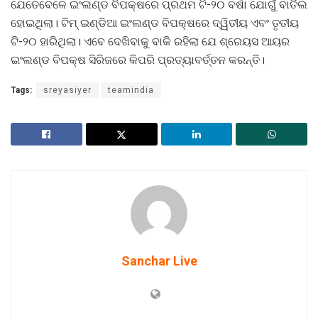
ଯେତେବେଳେ ଇଂଲଣ୍ଡ ବିପକ୍ଷରେ ପ୍ରଥମ ଟି-୨୦ ବର୍ଷା ଯୋଗୁଁ ବାତିଲ
ହୋଇଥିଲା। ଟିମ୍ ଇଣ୍ଡିଆ ଇଂଲଣ୍ଡ ବିପକ୍ଷରେ ଦ୍ୱିତୀୟ ଏବଂ ତୃତୀୟ
ଟି-୨୦ ହାରିଥିଲା। ଏବେ ଦେଖିବାକୁ ବାକି ରହିଲା ଯେ ଶ୍ରେୟସ ଆୟର
ଇଂଲଣ୍ଡ ବିପକ୍ଷ ସିରିଜରେ କିପରି ପ୍ରତ୍ୟାବର୍ତ୍ତନ କରନ୍ତି।
Tags:
sreyasiyer
teamindia
Sanchar Live