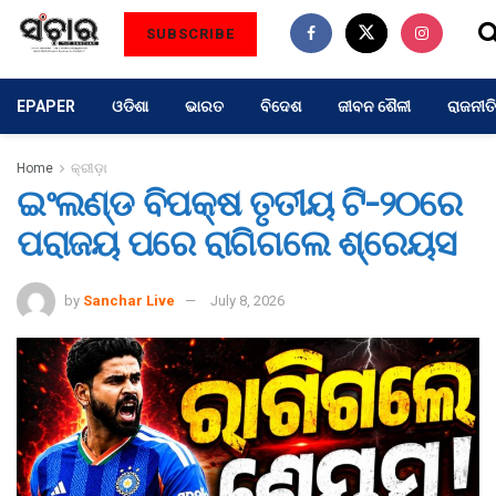
SUBSCRIBE
EPAPER
ଓଡିଶା
ଭାରତ
ବିଦେଶ
ଜୀବନ ଶୈଳୀ
ରାଜନୀତି
Home
କ୍ରୀଡ଼ା
ଇଂଲଣ୍ଡ ବିପକ୍ଷ ତୃତୀୟ ଟି-୨୦ରେ
ପରାଜୟ ପରେ ରାଗିଗଲେ ଶ୍ରେୟସ
by
Sanchar Live
July 8, 2026