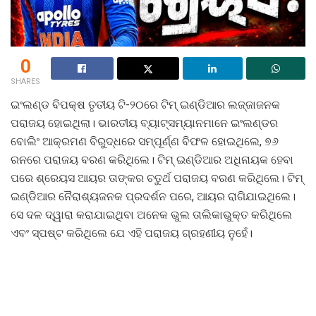
0
SHARES
ଇଂଲଣ୍ଡ ବିପକ୍ଷ ତୃତୀୟ ଟି-୨୦ରେ ଟିମ୍ ଇଣ୍ଡିଆର ଲଜ୍ଜାଜନକ
ପରାଜୟ ହୋଇଥିଲା। ଭାରତୀୟ ବ୍ୟାଟ୍ସମ୍ୟାନମାନେ ଇଂଲଣ୍ଡର
ବୋଲିଂ ଆକ୍ରମଣ ବିରୁଦ୍ଧରେ ସମ୍ପୂର୍ଣ୍ଣ ବିଫଳ ହୋଇଥିଲେ, ୭୬
ରନରେ ପରାଜୟ ବରଣ କରିଥିଲେ। ଟିମ୍ ଇଣ୍ଡିଆର ଅଧିନାୟକ ହେବା
ପରେ ଶ୍ରେୟସ ଆୟର ତାଙ୍କର ଚତୁର୍ଥ ପରାଜୟ ବରଣ କରିଥିଲେ। ଟିମ୍
ଇଣ୍ଡିଆର ନୈରାଶ୍ୟଜନକ ପ୍ରଦର୍ଶନ ପରେ, ଆୟର ରାଗିଯାଇଥିଲେ।
ସେ ଦଳ ଦ୍ୱାରା କରାଯାଇଥିବା ଅନେକ ଭୁଲ ତାଲିକାଭୁକ୍ତ କରିଥିଲେ
ଏବଂ ସ୍ପଷ୍ଟ କରିଥିଲେ ଯେ ଏହି ପରାଜୟ ଗ୍ରହଣୀୟ ନୁହେଁ।