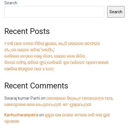
Search
Search
Recent Posts
୨ ବର୍ଷ ପରେ ଦଳରେ ମିଳିଲା ସୁଯୋଗ, କାନ୍ଦି ପକାଇଲେ ସରଫରାଜ
ଚୀନ୍ ରେ ତାଣ୍ଡବ ରଚିଲା ‘ଡଲଫିନ୍’
ମେଡିକାଲ ବେଡ଼ରେ ସୋନୁ ନିଗମ, ସେୟାର କଲେ ଭିଡିଓ…
ଦିନରେ ଅଫିସ୍, ରାତିରେ ଫୁଡ୍ ଡେଲିଭରି: ଲୁହ ଆଣିଦେବ ପ୍ରେମ କାହାଣୀ
ଖୋଲିଲା ହୀରାକୁଦର ଆଉ ୪ ଗେଟ୍
Recent Comments
Swaraj kumar Parhi
on
ପରଲୋକରେ ସିଦ୍ଧାନ୍ତ ମହାପାତ୍ରଙ୍କ ମାଆ,
ଶୋକପ୍ରକାଶ କଲେ କେନ୍ଦ୍ରମନ୍ତ୍ରୀ ଏବଂ ମୁଖ୍ୟମନ୍ତ୍ରୀ
Kanhucharanpatra
on
କୁକୁଡ଼ା ଚାଷ ଉପରେ କଟକଣା ଜାରି କଲା ପୁରୀ
ପ୍ରଶାସନ