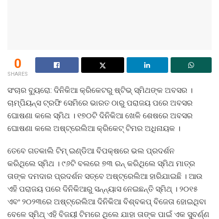
0
SHARES
ସଂଚାର ବ୍ୟୁରୋ: ଦିନିକିଆ କ୍ରିକେଟରୁ ଷ୍ଟିଭ୍ ସ୍ମିଥଙ୍କ ଅବସର ।
ଚାମ୍ପିୟନ୍ସ ଟ୍ରଫି ସେମିରେ ଭାରତ ଠାରୁ ପରାଜୟ ପରେ ଅବସର
ଘୋଷଣା କଲେ ସ୍ମିଥ । ୧୭୦ଟି ଦିନିକିଆ ଖେଳି ଶେଷରେ ଅବସର
ଘୋଷଣା କଲେ ଅଷ୍ଟ୍ରେଲିଆ କ୍ରିକେଟ୍ ଟିମର ଅଧିନାୟକ ।
ତେବେ ଗତକାଲି ଟିମ୍ ଇଣ୍ଡିଆ ବିପକ୍ଷରେ ଭଲ ପ୍ରଦର୍ଶନ
କରିଥିଲେ ସ୍ମିଥ । ୯୬ଟି ବଲରେ ୭୩ ରନ୍ କରିଥିଲେ ସ୍ମିଥ ମାତ୍ର
ତାଙ୍କ ଦମଦାର ପ୍ରଦର୍ଶନ ସତ୍ବେ ଅଷ୍ଟ୍ରେଲିଆ ହାରିଯାଇଛି । ଆଉ
ଏହି ପରାଜୟ ପରେ ଦିନିକିଆରୁ ସନ୍ନ୍ୟାସ ନେଇଛନ୍ତି ସ୍ମିଥ୍ । ୨୦୧୫
ଏବଂ ୨୦୨୩ରେ ଅଷ୍ଟ୍ରେଲିଆ ଦିନିକିଆ ବିଶ୍ବକପ୍ ବିଜେତା ହୋଇଥିବା
ବେଳେ ସ୍ମିଥ୍ ଏହି ବିଜୟୀ ଟିମରେ ଥିଲେ ଯାହା ତାଙ୍କ ପାଇଁ ଏକ ସୁବର୍ଣ୍ଣ