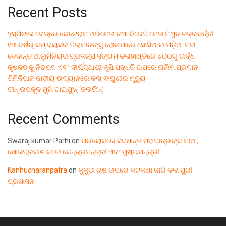
Recent Posts
ହସ୍ପିଟାଲ ବେଡ୍‌ରେ ଭେଟେରାନ ଅଭିନେତା ତଥା ବିଜେପି ନେତା ମିଥୁନ ଚକ୍ରବର୍ତ୍ତୀ
୧୩ ବର୍ଷରୁ କମ୍ ବୟସର ପିଲାମାନଙ୍କୁ ହୋଇପାରେ ସୋସିଆଲ ମିଡ଼ିଆ ମନା
ବେଦାନ୍ତ ଆଲୁମିନିୟର ପ୍ରକଳ୍ପ ସଙ୍ଗମ କଳାହାଣ୍ଡିରେ ୪୦୦ରୁ ଉର୍ଦ୍ଧ
କୃଷକଙ୍କୁ ନିରାପଦ ଏବଂ ଦୀର୍ଘସ୍ଥାୟୀ କୃଷି ପଦ୍ଧତି ଉପରେ ତାଲିମ ପ୍ରଦାନ
ଶିମିଳିପାଳ ଜାତୀୟ ଉଦ୍ୟାନରେ କଳା ବାଘୁଣୀର ମୃତ୍ୟୁ
ଚୀନ୍ ଉପକୂଳ ମୁହାଁ ଟାଇଫୁନ୍ ‘ଡଲଫିନ୍’
Recent Comments
Swaraj kumar Parhi
on
ପରଲୋକରେ ସିଦ୍ଧାନ୍ତ ମହାପାତ୍ରଙ୍କ ମାଆ,
ଶୋକପ୍ରକାଶ କଲେ କେନ୍ଦ୍ରମନ୍ତ୍ରୀ ଏବଂ ମୁଖ୍ୟମନ୍ତ୍ରୀ
Kanhucharanpatra
on
କୁକୁଡ଼ା ଚାଷ ଉପରେ କଟକଣା ଜାରି କଲା ପୁରୀ
ପ୍ରଶାସନ