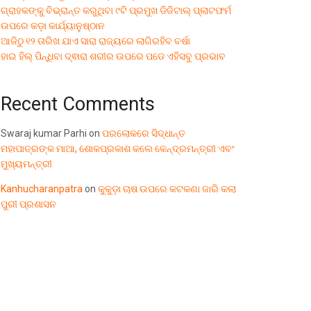
ଗ୍ରାହକଙ୍କୁ ବିଭ୍ରାନ୍ତ କରୁଥିବା ୯ଟି ପ୍ରମୁଖ ଡିଜିଟାଲ୍ ପ୍ଲାଟଫର୍ମ
ଉପରେ କଡ଼ା କାର୍ଯ୍ୟାନୁଷ୍ଠାନ
ଆଜିଠୁ ୧୨ ତାରିଖ ଯାଏ ସାରା ରାଜ୍ୟରେ ଲାଗିରହିବ ବର୍ଷା
ହାଇ ହିଲ୍ ପିନ୍ଧିବା ଦ୍ଵାରା ଶରୀର ଉପରେ ପଡେ ଏହିସବୁ ପ୍ରଭାବ
Recent Comments
Swaraj kumar Parhi
on
ପରଲୋକରେ ସିଦ୍ଧାନ୍ତ
ମହାପାତ୍ରଙ୍କ ମାଆ, ଶୋକପ୍ରକାଶ କଲେ କେନ୍ଦ୍ରମନ୍ତ୍ରୀ ଏବଂ
ମୁଖ୍ୟମନ୍ତ୍ରୀ
Kanhucharanpatra
on
କୁକୁଡ଼ା ଚାଷ ଉପରେ କଟକଣା ଜାରି କଲା
ପୁରୀ ପ୍ରଶାସନ