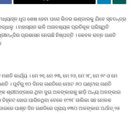
ମଧ୍ୟାହ୍ନ ଧୂପ ଶେଷ ହେବା ପରେ ଭିତର ଭଣ୍ଡାରକୁ ଯିବେ ସ୍ବତନ୍ତ୍ର
ରଦ୍ଧାଳୁ । ମହାସ୍ନାନ ଭଳି ଅନାବଶ୍ୟକ ପ୍ରତିକୂଳ ପରିସ୍ଥିତି
ଶ୍ରୀମନ୍ଦିର ପ୍ରଶାସନ ନେଇଛି ନିଷ୍ପତ୍ତି । କେବଳ ରତ୍ନ ଗଣତି
।
ଣତି କାର୍ଯ୍ୟ । ମେ ୨୧, ମେ ୨୩, ମେ ୨୬, ମେ ୨୮, ମେ ୨୯ ଓ ମେ
ି । ପୂର୍ବରୁ ୧୦ ଦିନର ଗଣତିରେ ମୋଟ ୬୦ ଘଣ୍ଟାର ଗଣତି
ଙ୍କ ଶ୍ରୀଅଙ୍ଗରେ ଥିବା ଦୁଇ ଅଳଙ୍କାରକୁ ଛାଡ଼ି ଅନ୍ୟ ଅଳଙ୍କାର
 ଚିହ୍ନଟ ହୋଇ ପାରିନଥିବା ବେଳେ ୧୯୭୮ ତାଲିକା ସହ ମେଳକ
୍ଡାରରେ ପାଞ୍ଚ ଦିନ ଗଣତିରେ ପ୍ରାୟ ୧୩୦ ଅଳଙ୍କାର ଅର୍ଥାତ୍ ୨୫