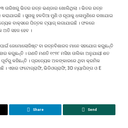
୩ ତାରିଖରୁ ଭିତର ରତ୍ନ ଭଣ୍ଡାର ଖୋଲିଥିଲା । ଭିତର ରତ୍ନ
କରାଯାଇଛି । ସୁନାକୁ ହଳଦିଆ ମୁଣି ଓ ରୂପାକୁ ଧଳାମୁଣିରେ ରଖାଯାଇ
ପ୍ରତ୍ୟେକ ବାକ୍ସରେ ପିତ୍ତଳ ଟ୍ୟାଗ୍‌ ଲଗାଯାଇଛି । ଫଳରେ
କ ଅତି ସହଜ ହେବ ।
 ପାଇଁ ଜେମୋଲୋଜିଷ୍ଟ ବା ରତ୍ନବିଶାରଦ ମାନେ ସହଯୋଗ କରୁଛନ୍ତି
ାର କରୁଛନ୍ତି । ଗଣତି ମଣତି ୧୯୭୮ ମସିହା ତାଲିକା ଅନୁଯାୟୀ ଶତ
ୂର୍ବରୁ କହିଛନ୍ତି । ପ୍ରତ୍ୟେକ ଅଳଙ୍କାରରେ ଥିବା କ୍ରମିକ
ଛି । ଏହାର ଫଟୋଗ୍ରାଫି, ଭିଡିଓଗ୍ରାଫି, 3D ମ୍ୟାପିଙ୍ଗ ଓ E
Share
Send