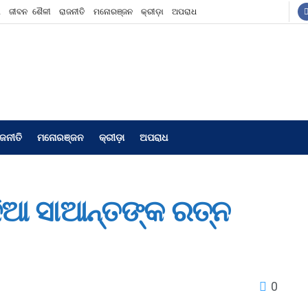
ଶ
ଜୀବନ ଶୈଳୀ
ରାଜନୀତି
ମନୋରଞ୍ଜନ
କ୍ରୀଡ଼ା
ଅପରାଧ
ାଜନୀତି
ମନୋରଞ୍ଜନ
କ୍ରୀଡ଼ା
ଅପରାଧ
ଳିଆ ସାଆନ୍ତଙ୍କ ରତ୍ନ
0