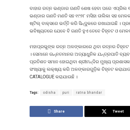
ବାହାର ରତ୍ନ ଭଣ୍ଡାର ଗଣତି ଶେଷ ହେବା ପରେ ଏପ୍ରିଲ ୧
ଭଣ୍ଡାର ଗଣତି ମଣତି ସହ ୧୯୭୮ ମସିହା ତାଲିକା ସହ ମେଳକ 
ଷ୍ଟିଲ୍‌ ବାକ୍ସରେ ଭର୍ତ୍ତି କରି ସିନ୍ଦୁକରେ ରଖାଯାଇଛି । 
ଭବିଷ୍ୟତରେ ଯେବେ ବି ଗଣତି ହୁଏ ତେବେ ଚିହ୍ନଟ ଓ ମେଳ
ମହାପ୍ରଭୁଙ୍କ ରତ୍ନ ଅଳଙ୍କାରରେ ଥିବା ରତ୍ନର ଚିହ୍ନଟ
। ସେମାନେ ଉନ୍ନତମାନର ଅତ୍ୟାଧୁନିକ ଯନ୍ତ୍ରପାତି ବ୍ୟବହ
ପ୍ରତିଶତ ସମାନ ହୋଇଥିବା ଶ୍ରୀମନ୍ଦିର ମୁଖ୍ୟ ପ୍ରଶାସକ ପ
ସଂଖ୍ୟାକୁ ଲକ୍ଷ୍ୟ କରି ଅଳଙ୍କାରଗୁଡ଼ିକ ଚିହ୍ନଟ କରାଯାଉ
CATALOGUE କରାଯାଉଛି ।
Tags:
odisha
puri
ratna bhandar
Share
Tweet