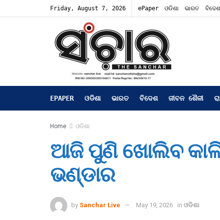
Friday, August 7, 2026
ePaper
ଓଡିଶା
ଭାରତ
ବିଦେ
EPAPER
ଓଡିଶା
ଭାରତ
ବିଦେଶ
ଜୀବନ ଶୈଳୀ
ର
Home
ଓଡିଶା
ଆଜି ପୁଣି ଖୋଲିବ କା
ଭଣ୍ଡାର
by
Sanchar Live
May 19, 2026
in
ଓଡିଶା