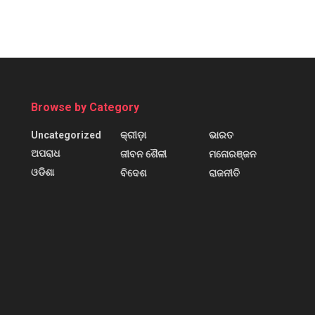
Browse by Category
Uncategorized
କ୍ରୀଡ଼ା
ଭାରତ
ଅପରାଧ
ଜୀବନ ଶୈଳୀ
ମନୋରଞ୍ଜନ
ଓଡିଶା
ବିଦେଶ
ରାଜନୀତି