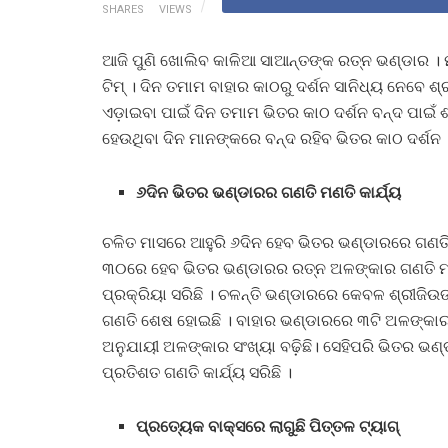
SHARES
VIEWS
ଆଜି ପୁଣି ଖୋଲିବ କାଳିଆ ସାଆନ୍ତଙ୍କ ରତ୍ନ ଭଣ୍ଡାର । 
ଟିମ୍ । ଦିନ ତମାମ ବାହାର କାଠରୁ ଦର୍ଶନ ସାନିଧ୍ୟ ନେବେ ଶ୍
ଏଡ଼ାଇବା ପାଇଁ ଦିନ ତମାମ ଭିତର କାଠ ଦର୍ଶନ ବନ୍ଦ ପାଇଁ 
ହେଉଥିବା ଦିନ ମାନଙ୍କରେ ବନ୍ଦ ରହିବ ଭିତର କାଠ ଦର୍ଶନ 
୬ଦିନ ଭିତର ଭଣ୍ଡାରର ଗଣତି ମଣତି କାର୍ଯ୍ୟ
ଚଳିତ ମାସରେ ଆହୁରି ୬ଦିନ ହେବ ଭିତର ଭଣ୍ଡାରରେ ଗଣତି ମ
୩୦ରେ ହେବ ଭିତର ଭଣ୍ଡାରର ରତ୍ନ ଅଳଙ୍କାର ଗଣତି ମଣତ
ପ୍ରକ୍ରିୟା ସରିଛି । ଚଳନ୍ତି ଭଣ୍ଡାରରେ କେବଳ ଶ୍ରୀଜିଉ
ଗଣତି ଶେଷ ହୋଇଛି । ବାହାର ଭଣ୍ଡାରରେ ୩ଟି ଅଳଙ୍କାର
ଅନୁଯାୟୀ ଅଳଙ୍କାର ସଂଖ୍ୟା ବଢ଼ିଛି। ସେହିପରି ଭିତର ଭଣ
ପ୍ରତିଶତ ଗଣତି କାର୍ଯ୍ୟ ସରିଛି ।
ପ୍ରତ୍ୟେକ ବାକ୍ସରେ ଲାଗୁଛି ପିତ୍ତଳ ଟ୍ୟାଗ୍‌