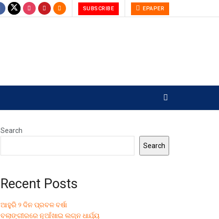
SUBSCRIBE
EPAPER
Search
Search
Recent Posts
ଆହୁରି ୨ ଦିନ ପ୍ରବଳ ବର୍ଷା
ବଲାଙ୍ଗୀରରେ ନୂଆଁଖାଇ ଲଗ୍ନ ଧାର୍ଯ୍ୟ