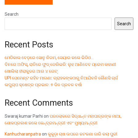
Search
Search
Recent Posts
ମେଡିକାଲ ବେଡ଼ରେ ସୋନୁ ନିଗମ, ସେୟାର କଲେ ଭିଡିଓ…
ଦିନରେ ଅଫିସ୍, ରାତିରେ ଫୁଡ୍ ଡେଲିଭରି: ଲୁହ ଆଣିଦେବ ପ୍ରେମ କାହାଣୀ
ଖୋଲିଲା ହୀରାକୁଦର ଆଉ ୪ ଗେଟ୍
UPI ପେମେଣ୍ଟ ରହିବ ମାଗଣା: ଗ୍ରାହକଙ୍କଠାରୁ ନିଆଯିବନି କୌଣସି ଚାର୍ଜ
ଲଘୁଚାପ କ୍ଷେତ୍ର ପ୍ରଭାବ: ୭ ଦିନ ପ୍ରବଳ ବର୍ଷା
Recent Comments
Swaraj kumar Parhi
on
ପରଲୋକରେ ସିଦ୍ଧାନ୍ତ ମହାପାତ୍ରଙ୍କ ମାଆ,
ଶୋକପ୍ରକାଶ କଲେ କେନ୍ଦ୍ରମନ୍ତ୍ରୀ ଏବଂ ମୁଖ୍ୟମନ୍ତ୍ରୀ
Kanhucharanpatra
on
କୁକୁଡ଼ା ଚାଷ ଉପରେ କଟକଣା ଜାରି କଲା ପୁରୀ