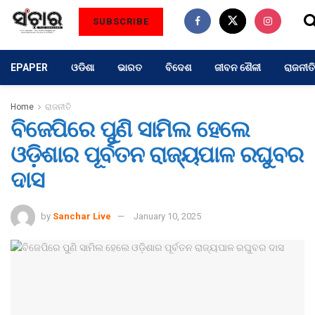
SUBSCRIBE
EPAPER
ଓଡିଶା
ଭାରତ
ବିଦେଶ
ଜୀବନ ଶୈଳୀ
ରାଜନୀତି
Home
ରାଜନୀତି
ବିଜେପିରେ ପୁଣି ସାମିଲ ହେଲେ
ଓଡ଼ିଶାର ପୂର୍ବତନ ରାଜ୍ୟପାଳ ରଘୁବର
ଦାସ
by
Sanchar Live
January 10, 2025