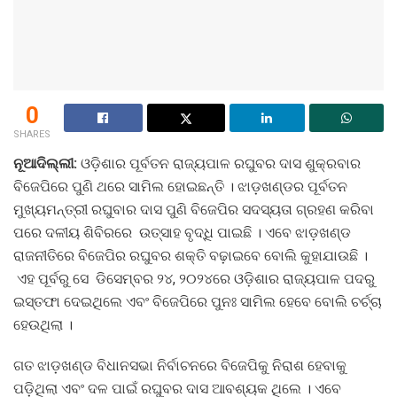
0
SHARES
ନୂଆଦିଲ୍ଲୀ:
ଓଡ଼ିଶାର ପୂର୍ବତନ ରାଜ୍ୟପାଳ ରଘୁବର ଦାସ ଶୁକ୍ରବାର
ବିଜେପିରେ ପୁଣି ଥରେ ସାମିଲ ହୋଇଛନ୍ତି । ଝାଡ଼ଖଣ୍ଡର ପୂର୍ବତନ
ମୁଖ୍ୟମନ୍ତ୍ରୀ ରଘୁବାର ଦାସ ପୁଣି ବିଜେପିର ସଦସ୍ୟତା ଗ୍ରହଣ କରିବା
ପରେ ଦଳୀୟ ଶିବିରରେ ଉତ୍ସାହ ବୃଦ୍ଧି ପାଇଛି । ଏବେ ଝାଡ଼ଖଣ୍ଡ
ରାଜନୀତିରେ ବିଜେପିର ରଘୁବର ଶକ୍ତି ବଢ଼ାଇବେ ବୋଲି କୁହାଯାଉଛି ।
ଏହ ପୂର୍ବରୁ ସେ ଡିସେମ୍ବର ୨୪, ୨୦୨୪ରେ ଓଡ଼ିଶାର ରାଜ୍ୟପାଳ ପଦରୁ
ଇସ୍ତଫା ଦେଇଥିଲେ ଏବଂ ବିଜେପିରେ ପୁନଃ ସାମିଲ ହେବେ ବୋଲି ଚର୍ଚ୍ଚା
ହେଉଥିଲା ।
ଗତ ଝାଡ଼ଖଣ୍ଡ ବିଧାନସଭା ନିର୍ବାଚନରେ ବିଜେପିକୁ ନିରାଶ ହେବାକୁ
ପଡ଼ିଥିଲା ଏବଂ ଦଳ ପାଇଁ ରଘୁବର ଦାସ ଆବଶ୍ୟକ ଥିଲେ । ଏବେ