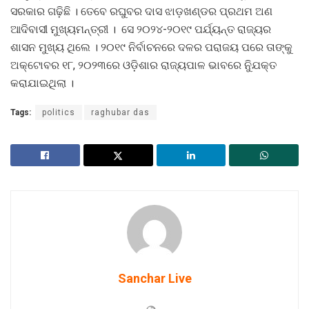
ସରକାର ଗଢ଼ିଛି । ତେବେ ରଘୁବର ଦାସ ଝାଡ଼ଖଣ୍ଡର ପ୍ରଥମ ଅଣ
ଆଦିବାସୀ ମୁଖ୍ୟମନ୍ତ୍ରୀ । ସେ ୨୦୨୪-୨୦୧୯ ପର୍ଯ୍ୟନ୍ତ ରାଜ୍ୟର
ଶାସନ ମୁଖ୍ୟ ଥିଲେ । ୨୦୧୯ ନିର୍ବାଚନରେ ଦଳର ପରାଜୟ ପରେ ତାଙ୍କୁ
ଅକ୍ଟୋବର ୧୮, ୨୦୨୩ରେ ଓଡ଼ିଶାର ରାଜ୍ୟପାଳ ଭାବରେ ନିୁଯକ୍ତ
କରାଯାଇଥିଲା ।
Tags:
politics
raghubar das
Sanchar Live