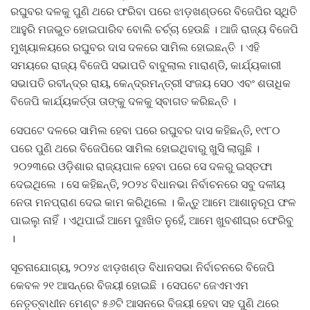
ରଘୁବର ଦଳକୁ ପୁଣି ଥରେ ଫରିବା ପରେ ଝାଡ଼ଖଣ୍ଡରେ ବିଜେପିର ସ୍ଥିତି
ଆହୁରି ମଜଭୁତ ହୋଇପାରିବ ବୋଲି ଚର୍ଚ୍ଚା ହେଉଛି । ଆଜି ରାଜ୍ୟ ବିଜେପି
ମୁଖ୍ୟାଳୟରେ ରଘୁବର ଦାସ ଦଳରେ ସାମିଲ ହୋଇଛନ୍ତି । ଏହି
ସମୟରେ ରାଜ୍ୟ ବିଜେପି ସଭାପତି ବାବୁଲାଲ ମାରାଣ୍ଡି, କାର୍ଯ୍ୟକାରୀ
ସଭାପତି ରବୀନ୍ଦ୍ର ରାୟ, କେନ୍ଦ୍ରମନ୍ତ୍ରୀ ସଂଜୟ ସେଠ ଏବଂ ଶତାଧିକ
ବିଜେପି କାର୍ଯ୍ୟକର୍ତ୍ତା ତାଙ୍କୁ ଦଳକୁ ସ୍ବାଗତ କରିଛନ୍ତି ।
ସେପଟେ ଦଳରେ ସାମିଲ ହେବା ପରେ ରଘୁବର ଦାସ କହିଛନ୍ତି, ୧୯୮୦
ପରେ ପୁଣି ଥରେ ବିଜେପିରେ ସାମିଲ ହୋଇଥିବାରୁ ଖୁସି ଲାଗୁଛି ।
୨୦୨୩ରେ ଓଡ଼ିଶାର ରାଜ୍ୟପାଳ ହେବା ପରେ ସେ ଦଳରୁ ଇସ୍ତଫା
ଦେଇଥିଲେ । ସେ କହିଛନ୍ତି, ୨୦୨୪ ବିଧାନଭା ନିର୍ବାଚନରେ ସବୁ ଦଳୀୟ
ନେତା ମନପ୍ରାଣ ଦେଇ କାମ କରିଥିଲେ । କିନ୍ତୁ ଆମେ ଆଶାନୁରୂପ ଫଳ
ପାଇଲୁ ନାହିଁ । ଏଥିପାଇଁ ଆମେ ଦୁଃଖିତ ନୁହେଁ, ଆମେ ଖୁବଶୀଘ୍ର ଫେରିବୁ
।
ସୂଚନାଯୋଗ୍ୟ, ୨୦୨୪ ଝାଡ଼ଖଣ୍ଡ ବିଧାନସଭା ନିର୍ବାଚନରେ ବିଜେପି
କେବଳ ୨୧ ଆସନ୍‌ରେ ବିଜୟୀ ହୋଇଛି । ସେପଟେ ଜେଏମଏମ
ନେତୃତ୍ବାଧୀନ ମେଣ୍ଟ ୫୬ଟି ଆସନରେ ବିଜୟୀ ହେବା ସହ ପୁଣି ଥରେ