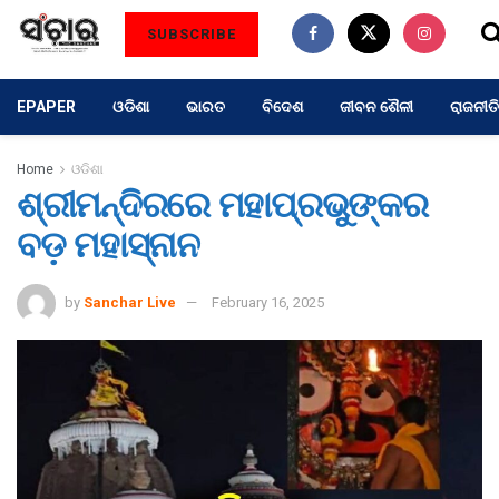
SUBSCRIBE
EPAPER
ଓଡିଶା
ଭାରତ
ବିଦେଶ
ଜୀବନ ଶୈଳୀ
ରାଜନୀତି
Home
ଓଡିଶା
ଶ୍ରୀମନ୍ଦିରରେ ମହାପ୍ରଭୁଙ୍କର
ବଡ଼ ମହାସ୍ନାନ
by
Sanchar Live
February 16, 2025