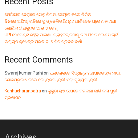
Recent Posts
ମେଡିକାଲ ବେଡ଼ରେ ସୋନୁ ନିଗମ, ସେୟାର କଲେ ଭିଡିଓ…
ଦିନରେ ଅଫିସ୍, ରାତିରେ ଫୁଡ୍ ଡେଲିଭରି: ଲୁହ ଆଣିଦେବ ପ୍ରେମ କାହାଣୀ
ଖୋଲିଲା ହୀରାକୁଦର ଆଉ ୪ ଗେଟ୍
UPI ପେମେଣ୍ଟ ରହିବ ମାଗଣା: ଗ୍ରାହକଙ୍କଠାରୁ ନିଆଯିବନି କୌଣସି ଚାର୍ଜ
ଲଘୁଚାପ କ୍ଷେତ୍ର ପ୍ରଭାବ: ୭ ଦିନ ପ୍ରବଳ ବର୍ଷା
Recent Comments
Swaraj kumar Parhi
on
ପରଲୋକରେ ସିଦ୍ଧାନ୍ତ ମହାପାତ୍ରଙ୍କ ମାଆ,
ଶୋକପ୍ରକାଶ କଲେ କେନ୍ଦ୍ରମନ୍ତ୍ରୀ ଏବଂ ମୁଖ୍ୟମନ୍ତ୍ରୀ
Kanhucharanpatra
on
କୁକୁଡ଼ା ଚାଷ ଉପରେ କଟକଣା ଜାରି କଲା ପୁରୀ
ପ୍ରଶାସନ
Archives