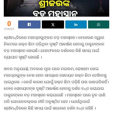
0
SHARES
ଶ୍ରୀମନ୍ଦିରରେ ମହାପ୍ରଭୁଙ୍କର ବଡ଼ ମହାସ୍ନାନ। ବେହେରଣ ଦ୍ୱାର
ନିକଟରେ ରକ୍ତ ଛିଟା ପଡ଼ିଥିବା ଦୃଷ୍ଟି ଆକର୍ଷଣ ହେବାରୁ ଠାକୁରଙ୍କର
ବଡ଼ ମହାସ୍ନାନ ହୋଇଛି। ଯାହାଫଳରେ ଦର୍ଶନରେ କିଛି ସମୟ ପାଇଁ
ବ୍ୟାଘାତ ସୃଷ୍ଟି ହୋଇଛି ।
ଖବର ଅନୁଯାୟୀ, ଅବକାଶ ପୂଜା ପରେ ମଇଲମ, ରୋଷହମ ହୋଇ
ମହାପ୍ରଭୁଙ୍କ ବେଶ ହେବା ସମୟରେ ସେବାୟତ ରକ୍ତ ଛିଟା ଦେଖିବାକୁ
ପାଇଥିଲେ । କେଉଁ କାରଣ ଯୋଗୁଁ ରକ୍ତ ଛିଟା ପଡ଼ିଛି ତାହା ଜଣାପଡିନାହିଁ।
ତେବେ ସେବାୟତଙ୍କ ଦୃଷ୍ଟି ଆକର୍ଷଣ ହେବାରୁ ଦର୍ଶନ ବନ୍ଦ କରାଯାଇ
ଠାକୁରଙ୍କର ବଡ଼ ମହାସ୍ନାନ କରାଯାଇଛି । ମହାସ୍ନାନ ପରେ ଚୂନ ପାଣି
ପଡି ଗୋପାଳବଲ୍ଲଭ ନୀତି ଅନୁଷ୍ଠିତ ହେବ। ଯେଉଁଥିପାଇଁ
ଶ୍ରୀମନ୍ଦିରରେ କିଛି ସମୟ ପାଇଁ ସାଧାରଣ ଦର୍ଶନ ବନ୍ଦ ରହିଛି ।