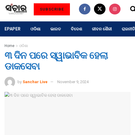
SUBSCRIBE
EPAPER
ଓଡିଶା
ଭାରତ
ବିଦେଶ
ଜୀବନ ଶୈଳୀ
ରାଜନୀତି
Home
ଓଡିଶା
୩ ଦିନ ପରେ ସ୍ୱାଭାବିକ ହେଲା
ଡାକସେବା
by
Sanchar Live
November 9, 2024