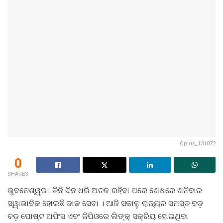
Oplus_131072
0
SHARES
ଭୁବନେଶ୍ୱର : ତିନି ଦିନ ଧରି ଅଚଳ ରହିବା ପରେ ଶେଷରେ ଶନିବାର
ସ୍ୱାଭାବିକ ହୋଇଛି ଡାକ ସେବା । ଆଜି ସକାଳୁ ରାଜ୍ୟର ସମସ୍ତ ବଡ଼
ବଡ଼ ପୋଷ୍ଟ ଅଫିସ ଏବଂ ଜିପିଓରେ ଲିଙ୍କ୍ ସକ୍ରିୟ ହୋଇଥିବା