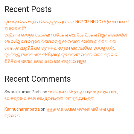
Recent Posts
ଲୁମେକ୍ସ ଚିଟଫଣ୍ଡ ପୀଡ଼ିତଙ୍କୁ ହତ୍ୟା ଧମକ! NCPCR-NHRC ନିର୍ଦ୍ଦେଶ ପରେ ବି
ଆକ୍ସନ ନାହିଁ?
ହସ୍ପିଟାଲ ବେଡ୍‌ରେ ଭେଟେରାନ ଅଭିନେତା ତଥା ବିଜେପି ନେତା ମିଥୁନ ଚକ୍ରବର୍ତ୍ତୀ
୧୩ ବର୍ଷରୁ କମ୍ ବୟସର ପିଲାମାନଙ୍କୁ ହୋଇପାରେ ସୋସିଆଲ ମିଡ଼ିଆ ମନା
ବେଦାନ୍ତ ଆଲୁମିନିୟର ପ୍ରକଳ୍ପ ସଙ୍ଗମ କଳାହାଣ୍ଡିରେ ୪୦୦ରୁ ଉର୍ଦ୍ଧ
କୃଷକଙ୍କୁ ନିରାପଦ ଏବଂ ଦୀର୍ଘସ୍ଥାୟୀ କୃଷି ପଦ୍ଧତି ଉପରେ ତାଲିମ ପ୍ରଦାନ
ଶିମିଳିପାଳ ଜାତୀୟ ଉଦ୍ୟାନରେ କଳା ବାଘୁଣୀର ମୃତ୍ୟୁ
Recent Comments
Swaraj kumar Parhi
on
ପରଲୋକରେ ସିଦ୍ଧାନ୍ତ ମହାପାତ୍ରଙ୍କ ମାଆ,
ଶୋକପ୍ରକାଶ କଲେ କେନ୍ଦ୍ରମନ୍ତ୍ରୀ ଏବଂ ମୁଖ୍ୟମନ୍ତ୍ରୀ
Kanhucharanpatra
on
କୁକୁଡ଼ା ଚାଷ ଉପରେ କଟକଣା ଜାରି କଲା ପୁରୀ
ପ୍ରଶାସନ