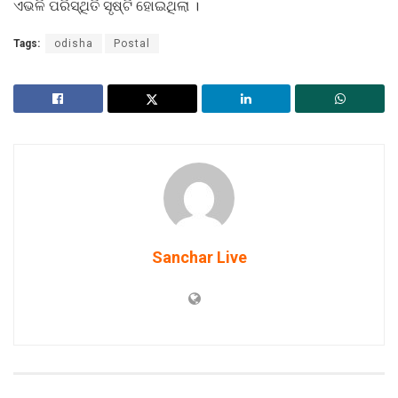
ଏଭଳି ପରିସ୍ଥିତି ସୃଷ୍ଟି ହୋଇଥିଲା ।
Tags:
odisha
Postal
Sanchar Live