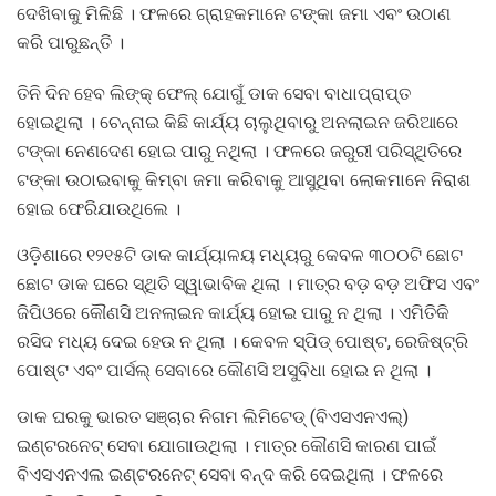
ଦେଖିବାକୁ ମିଳିଛି । ଫଳରେ ଗ୍ରାହକମାନେ ଟଙ୍କା ଜମା ଏବଂ ଉଠାଣ
କରି ପାରୁଛନ୍ତି ।
ତିନି ଦିନ ହେବ ଲିଙ୍କ୍ ଫେଲ୍ ଯୋଗୁଁ ଡାକ ସେବା ବାଧାପ୍ରାପ୍ତ
ହୋଇଥିଲା । ଚେନ୍ନାଇ କିଛି କାର୍ଯ୍ୟ ଚାଲୁଥିବାରୁ ଅନଲାଇନ ଜରିଆରେ
ଟଙ୍କା ନେଣଦେଣ ହୋଇ ପାରୁ ନଥିଲା । ଫଳରେ ଜରୁରୀ ପରିସ୍ଥିତିରେ
ଟଙ୍କା ଉଠାଇବାକୁ କିମ୍ବା ଜମା କରିବାକୁ ଆସୁଥିବା ଲୋକମାନେ ନିରାଶ
ହୋଇ ଫେରିଯାଉଥିଲେ ।
ଓଡ଼ିଶାରେ ୧୨୧୫ଟି ଡାକ କାର୍ଯ୍ୟାଳୟ ମଧ୍ୟରୁ କେବଳ ୩୦୦ଟି ଛୋଟ
ଛୋଟ ଡାକ ଘରେ ସ୍ଥିତି ସ୍ୱାଭାବିକ ଥିଲା । ମାତ୍ର ବଡ଼ ବଡ଼ ଅଫିସ ଏବଂ
ଜିପିଓରେ କୌଣସି ଅନଲାଇନ କାର୍ଯ୍ୟ ହୋଇ ପାରୁ ନ ଥିଲା । ଏମିତିକି
ରସିଦ ମଧ୍ୟ ଦେଇ ହେଉ ନ ଥିଲା । କେବଳ ସ୍ପିଡ୍ ପୋଷ୍ଟ, ରେଜିଷ୍ଟ୍ରି
ପୋଷ୍ଟ ଏବଂ ପାର୍ସଲ୍ ସେବାରେ କୌଣସି ଅସୁବିଧା ହୋଇ ନ ଥିଲା ।
ଡାକ ଘରକୁ ଭାରତ ସଞ୍ଚାର ନିଗମ ଲିମିଟେଡ୍ (ବିଏସଏନଏଲ୍)
ଇଣ୍ଟରନେଟ୍ ସେବା ଯୋଗାଉଥିଲା । ମାତ୍ର କୌଣସି କାରଣ ପାଇଁ
ବିଏସଏନଏଲ ଇଣ୍ଟରନେଟ୍ ସେବା ବନ୍ଦ କରି ଦେଇଥିଲା । ଫଳରେ