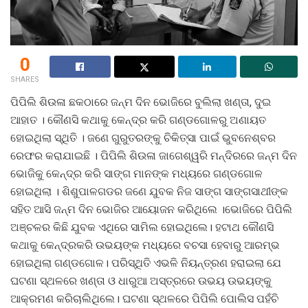
0
SHARES
ପିପିଲି ଶିଉଳା ଛକଠାରେ ଜନ୍ମ ଦିନ ଭୋଜିରେ ବୁଲିଲା ଖଣ୍ତା, ଦୁଇ
ଆହାତ । କୌଣସି କଥାକୁ କେନ୍ଦ୍ର କରି ଗଣ୍ଡଗୋଳରୁ ଅଣାୟତ
ହୋଇଥିଲା ସ୍ଥିତି । ଜଣେ ଗୁରୁତରଙ୍କୁ ଚିକିତ୍ସା ପାଇଁ ଭୁବନେଶ୍ବର
ରେଫର କରାଯାଇଛି । ପିପିଲି ଶିଉଳା ଜାଗେଶ୍ୱରି ମନ୍ଦିରରେ ଜନ୍ମ ଦିନ
ଭୋଜିକୁ କେନ୍ଦ୍ର କରି ସାଙ୍ଗ ମାନଙ୍କ ମଧ୍ୟରେ ଗଣ୍ଡଗୋଳ
ହୋଇଥିଲା । ଶିଶୁପାଳଗଡର ଜଣେ ଯୁବକ ନିଜ ସାଙ୍ଗ ସାଙ୍ଗସାଥୀଙ୍କ
ସହିତ ଆସି ଜନ୍ମ ଦିନ ଭୋଜିର ଆୟୋଜନ କରିଥିଲେ ।ଭୋଜିରେ ପିପିଲି
ଅଞ୍ଚଳର କିଛି ଯୁବକ ଏଥିରେ ସାମିଲ ହୋଇଥିଲେ। ହଟାଥ କୌଣସି
କଥାକୁ କେନ୍ଦ୍ରକରି ଉଭୟଙ୍କ ମଧ୍ୟରେ ବଚସା ହେବାରୁ ଆରମ୍ଭ
ହୋଇଥିଲା ଗଣ୍ଡଗୋଳ। ପରିସ୍ଥିତି ଏଭଳି ନିୟନ୍ତ୍ରଣ ହରାଇଲା ଯେ
ଘଟଣା ସ୍ଥଳରେ ଖଣ୍ତା ଓ ଧାରୁଆ ଅସ୍ତ୍ରରେ ଉଭୟ ଉଭୟଙ୍କୁ
ଆକ୍ରମଣ କରିଚାଲିଥିଲେ। ଘଟଣା ସ୍ଥଳରେ ପିପିଲି ପୋଲିସ ପହଁଚି