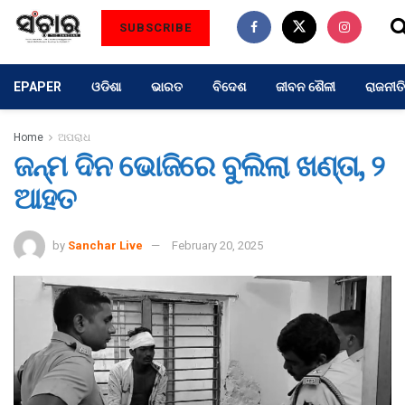
SUBSCRIBE
EPAPER
ଓଡିଶା
ଭାରତ
ବିଦେଶ
ଜୀବନ ଶୈଳୀ
ରାଜନୀତି
Home
ଅପରାଧ
ଜନ୍ମ ଦିନ ଭୋଜିରେ ବୁଲିଲା ଖଣ୍ତା, ୨
ଆହତ
by
Sanchar Live
February 20, 2025