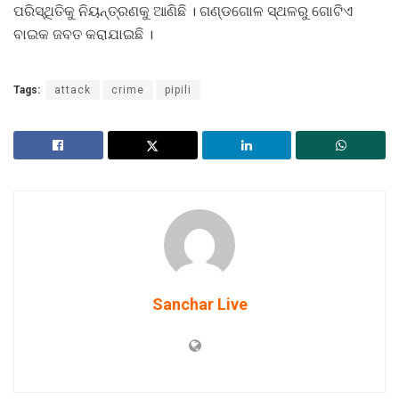
ପରିସ୍ଥିତିକୁ ନିୟନ୍ତ୍ରଣକୁ ଆଣିଛି । ଗଣ୍ଡଗୋଳ ସ୍ଥଳରୁ ଗୋଟିଏ
ବାଇକ ଜବତ କରାଯାଇଛି ।
Tags:
attack
crime
pipili
Sanchar Live