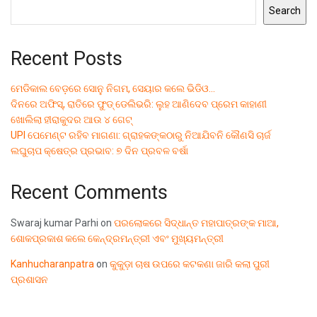
Search
Recent Posts
ମେଡିକାଲ ବେଡ଼ରେ ସୋନୁ ନିଗମ, ସେୟାର କଲେ ଭିଡିଓ…
ଦିନରେ ଅଫିସ୍, ରାତିରେ ଫୁଡ୍ ଡେଲିଭରି: ଲୁହ ଆଣିଦେବ ପ୍ରେମ କାହାଣୀ
ଖୋଲିଲା ହୀରାକୁଦର ଆଉ ୪ ଗେଟ୍
UPI ପେମେଣ୍ଟ ରହିବ ମାଗଣା: ଗ୍ରାହକଙ୍କଠାରୁ ନିଆଯିବନି କୌଣସି ଚାର୍ଜ
ଲଘୁଚାପ କ୍ଷେତ୍ର ପ୍ରଭାବ: ୭ ଦିନ ପ୍ରବଳ ବର୍ଷା
Recent Comments
Swaraj kumar Parhi
on
ପରଲୋକରେ ସିଦ୍ଧାନ୍ତ ମହାପାତ୍ରଙ୍କ ମାଆ,
ଶୋକପ୍ରକାଶ କଲେ କେନ୍ଦ୍ରମନ୍ତ୍ରୀ ଏବଂ ମୁଖ୍ୟମନ୍ତ୍ରୀ
Kanhucharanpatra
on
କୁକୁଡ଼ା ଚାଷ ଉପରେ କଟକଣା ଜାରି କଲା ପୁରୀ
ପ୍ରଶାସନ