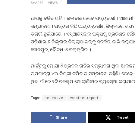
SHARES
VIEWS
ଆଗକୁ ବଢିବ ତାତି । କଲବଲ ହେବେ ରାଜ୍ୟବାସୀ । ଆଗାମୀ ୪-୫
ସମ୍ଭାବନା । ରାଜ୍ୟର କିଛି ଆଭ୍ୟନ୍ତରୀଣ ଜିଲ୍ଲାରେ ତାପମା
ଡିଗ୍ରୀ ଛୁଇଁପାରେ । ଏସ୍‌ଆରସିଙ୍କ ପକ୍ଷରୁ ପ୍ରଚଣ୍ଡ ର
ଓଡ଼ିଶାର ୬ ଜିଲ୍ଲାର ଜିଲ୍ଲାପାଳଙ୍କୁ ସତର୍କତା ଜାରି କରାଯା
ସୋନପୁର, ବୌଦ୍ଧ ଓ ବଲାଙ୍ଗିର ।
ମାର୍ଚ୍ଚରୁ ମେ ଯାଏଁ ପ୍ରବଳ ତାତିର ସମ୍ଭାବନା ଥିବା ଆକଳ
ତାପମାତ୍ରା ୪୦ ଡିଗ୍ରୀ ଟପିବାର ସମ୍ଭାବନା ରହିଛି। ତେ
ଥିବା ଗାଁରେ ୨ଟି ନଳକୂପ ଖୋଲାଯିବାର ବ୍ୟବସ୍ଥା କରାଯାଇଛ
Tags:
heatwave
weather report
Share
Tweet