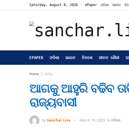
Saturday, August 8, 2026
ePaper
ଓଡିଶା
ଭାରତ
ବି
EPAPER
ଓଡିଶା
ଭାରତ
ବିଦେଶ
ଜୀବନ ଶୈଳୀ
ର
Home
ଓଡିଶା
ଆଗକୁ ଆହୁରି ବଢିବ ତ
ରାଜ୍ୟବାସୀ
by
Sanchar Live
March 10, 2025
in
ଓଡିଶା