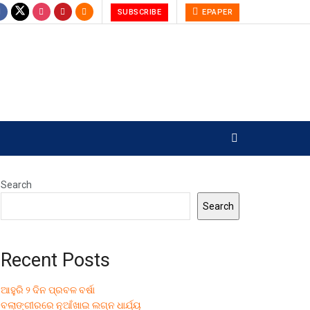
SUBSCRIBE
EPAPER
Search
Search
Recent Posts
ଆହୁରି ୨ ଦିନ ପ୍ରବଳ ବର୍ଷା
ବଲାଙ୍ଗୀରରେ ନୂଆଁଖାଇ ଲଗ୍ନ ଧାର୍ଯ୍ୟ