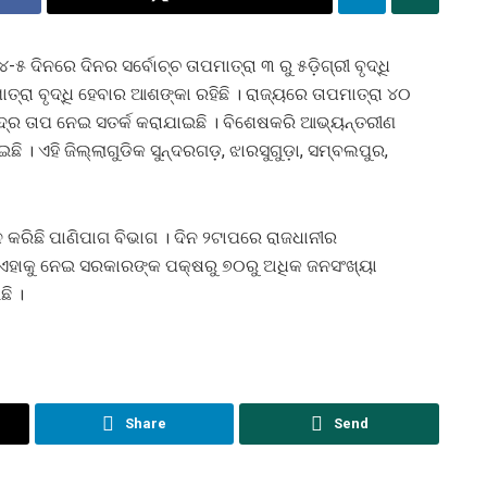
 ଦିନରେ ଦିନର ସର୍ବୋଚ୍ଚ ତାପମାତ୍ରା ୩ ରୁ ୫ଡ଼ିଗ୍ରୀ ବୃଦ୍ଧି
ତ୍ରା ବୃଦ୍ଧି ହେବାର ଆଶଙ୍କା ରହିଛି । ରାଜ୍ୟରେ ତାପମାତ୍ରା ୪୦
ୌଦ୍ର ତାପ ନେଇ ସତର୍କ କରାଯାଇଛି । ବିଶେଷକରି ଆଭ୍ୟନ୍ତରୀଣ
ଇଛି । ଏହି ଜିଲ୍ଲାଗୁଡିକ ସୁନ୍ଦରଗଡ଼, ଝାରସୁଗୁଡ଼ା, ସମ୍ବଲପୁର,
ନ କରିଛି ପାଣିପାଗ ବିଭାଗ । ଦିନ ୨ଟାପରେ ରାଜଧାନୀର
ବେ ଏହାକୁ ନେଇ ସରକାରଙ୍କ ପକ୍ଷରୁ ୭୦ରୁ ଅଧିକ ଜନସଂଖ୍ୟା
ି ।
Share
Send