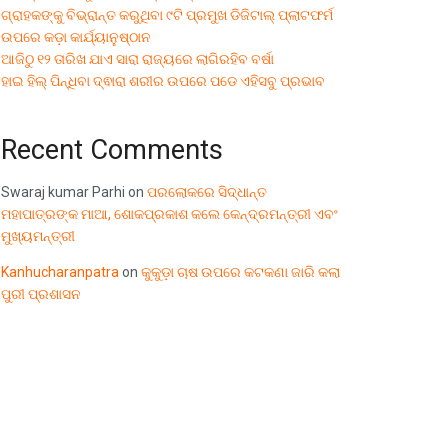
ଗ୍ରାହକଙ୍କୁ ବିଭ୍ରାନ୍ତ କରୁଥିବା ୯ଟି ପ୍ରମୁଖ ଡିଜିଟାଲ୍ ପ୍ଲାଟଫର୍ମ
ଉପରେ କଡ଼ା କାର୍ଯ୍ୟାନୁଷ୍ଠାନ
ଆଜିଠୁ ୧୨ ତାରିଖ ଯାଏ ସାରା ରାଜ୍ୟରେ ଲାଗିରହିବ ବର୍ଷା
ହାଇ ହିଲ୍ ପିନ୍ଧିବା ଦ୍ଵାରା ଶରୀର ଉପରେ ପଡେ ଏହିସବୁ ପ୍ରଭାବ
Recent Comments
Swaraj kumar Parhi
on
ପରଲୋକରେ ସିଦ୍ଧାନ୍ତ
ମହାପାତ୍ରଙ୍କ ମାଆ, ଶୋକପ୍ରକାଶ କଲେ କେନ୍ଦ୍ରମନ୍ତ୍ରୀ ଏବଂ
ମୁଖ୍ୟମନ୍ତ୍ରୀ
Kanhucharanpatra
on
କୁକୁଡ଼ା ଚାଷ ଉପରେ କଟକଣା ଜାରି କଲା
ପୁରୀ ପ୍ରଶାସନ