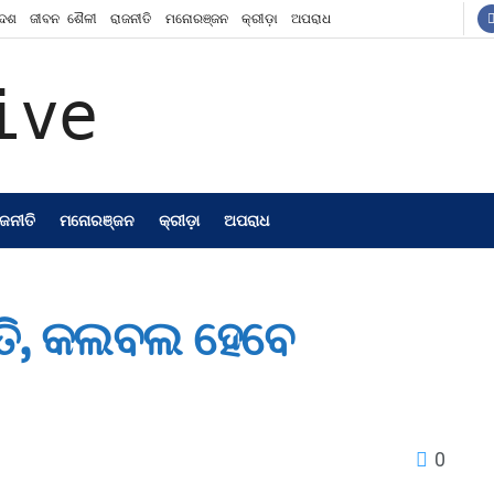
ଦେଶ
ଜୀବନ ଶୈଳୀ
ରାଜନୀତି
ମନୋରଞ୍ଜନ
କ୍ରୀଡ଼ା
ଅପରାଧ
ାଜନୀତି
ମନୋରଞ୍ଜନ
କ୍ରୀଡ଼ା
ଅପରାଧ
ାତି, କଲବଲ ହେବେ
0