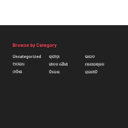
Browse by Category
Uncategorized
କ୍ରୀଡ଼ା
ଭାରତ
ଅପରାଧ
ଜୀବନ ଶୈଳୀ
ମନୋରଞ୍ଜନ
ଓଡିଶା
ବିଦେଶ
ରାଜନୀତି