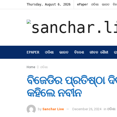
Thursday, August 6, 2026
ePaper
ଓଡିଶା
ଭାରତ
ବି
EPAPER
ଓଡିଶା
ଭାରତ
ବିଦେଶ
ଜୀବନ ଶୈଳୀ
ର
Home
ଓଡିଶା
ବିଜେଡିର ପ୍ରତିଷ୍ଠା
କହିଲେ ନବୀନ
by
Sanchar Live
December 26, 2024
in
ଓଡିଶା