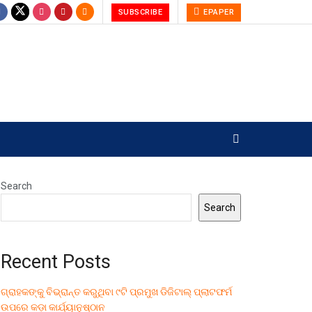
SUBSCRIBE
EPAPER
Search
Search
Recent Posts
ଗ୍ରାହକଙ୍କୁ ବିଭ୍ରାନ୍ତ କରୁଥିବା ୯ଟି ପ୍ରମୁଖ ଡିଜିଟାଲ୍ ପ୍ଲାଟଫର୍ମ
ଉପରେ କଡ଼ା କାର୍ଯ୍ୟାନୁଷ୍ଠାନ