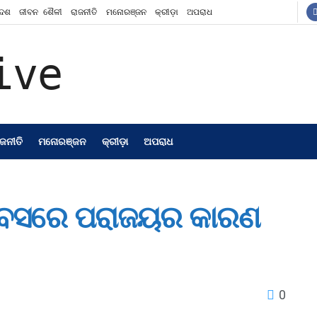
ଦେଶ
ଜୀବନ ଶୈଳୀ
ରାଜନୀତି
ମନୋରଞ୍ଜନ
କ୍ରୀଡ଼ା
ଅପରାଧ
ାଜନୀତି
ମନୋରଞ୍ଜନ
କ୍ରୀଡ଼ା
ଅପରାଧ
 ଦିବସରେ ପରାଜୟର କାରଣ
0