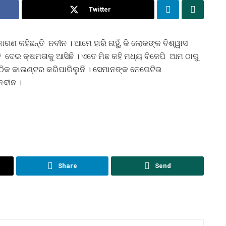
Twitter
ଣ କହିଛନ୍ତି ନବୀନ । ଆମେ ହାରି ନାହୁଁ, କି ଲୋକଙ୍କ ବିଶ୍ୱାସ
ରୁତି ଦେଇ କ୍ଷମତାକୁ ଆସିଛି । ଏତେ ମିଛ କହି ମଧ୍ୟ ବିଜେପି ଆମ ଠାରୁ
ିକ କାଉଣ୍ଟର କରିପାରିଲୁନି । ସେମାନଙ୍କ ନେଗେଟିଭ
ନବୀନ ।
Share
Send