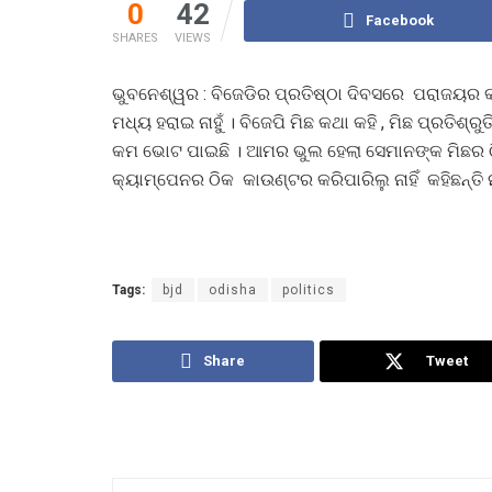
0
42
Facebook
SHARES
VIEWS
ଭୁବନେଶ୍ୱର : ବିଜେଡିର ପ୍ରତିଷ୍ଠା ଦିବସରେ ପରାଜୟର କାର
ମଧ୍ୟ ହରାଇ ନାହୁଁ । ବିଜେପି ମିଛ କଥା କହି , ମିଛ ପ୍ରତିଶ୍
କମ ଭୋଟ ପାଇଛି । ଆମର ଭୁଲ ହେଲା ସେମାନଙ୍କ ମିଛର ଠ
କ୍ୟାମ୍ପେନର ଠିକ କାଉଣ୍ଟର କରିପାରିଲୁ ନାହିଁ କହିଛନ୍ତି 
Tags:
bjd
odisha
politics
Share
Tweet