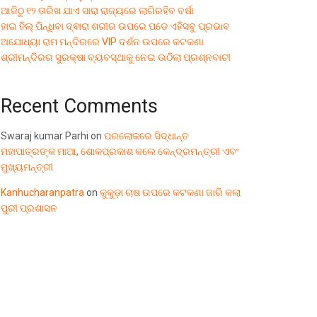
ଆଜିଠୁ ୧୨ ତାରିଖ ଯାଏ ସାରା ରାଜ୍ୟରେ ଲାଗିରହିବ ବର୍ଷା
ହାଇ ହିଲ୍ ପିନ୍ଧିବା ଦ୍ଵାରା ଶରୀର ଉପରେ ପଡେ ଏହିସବୁ ପ୍ରଭାବ
ଅଯୋଧ୍ୟା ରାମ ମନ୍ଦିରରେ VIP ଦର୍ଶନ ଉପରେ କଟକଣା
ଶ୍ରୀମନ୍ଦିରର ସୁରକ୍ଷା ବ୍ୟବସ୍ଥାକୁ ନେଇ ଉଠିଲା ପ୍ରଶ୍ନବାଚୀ
Recent Comments
Swaraj kumar Parhi
on
ପରଲୋକରେ ସିଦ୍ଧାନ୍ତ
ମହାପାତ୍ରଙ୍କ ମାଆ, ଶୋକପ୍ରକାଶ କଲେ କେନ୍ଦ୍ରମନ୍ତ୍ରୀ ଏବଂ
ମୁଖ୍ୟମନ୍ତ୍ରୀ
Kanhucharanpatra
on
କୁକୁଡ଼ା ଚାଷ ଉପରେ କଟକଣା ଜାରି କଲା
ପୁରୀ ପ୍ରଶାସନ