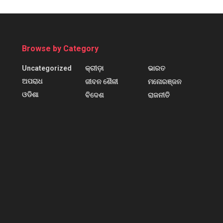
Browse by Category
Uncategorized
କ୍ରୀଡ଼ା
ଭାରତ
ଅପରାଧ
ଜୀବନ ଶୈଳୀ
ମନୋରଞ୍ଜନ
ଓଡିଶା
ବିଦେଶ
ରାଜନୀତି