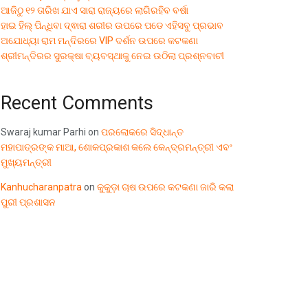
ଆଜିଠୁ ୧୨ ତାରିଖ ଯାଏ ସାରା ରାଜ୍ୟରେ ଲାଗିରହିବ ବର୍ଷା
ହାଇ ହିଲ୍ ପିନ୍ଧିବା ଦ୍ଵାରା ଶରୀର ଉପରେ ପଡେ ଏହିସବୁ ପ୍ରଭାବ
ଅଯୋଧ୍ୟା ରାମ ମନ୍ଦିରରେ VIP ଦର୍ଶନ ଉପରେ କଟକଣା
ଶ୍ରୀମନ୍ଦିରର ସୁରକ୍ଷା ବ୍ୟବସ୍ଥାକୁ ନେଇ ଉଠିଲା ପ୍ରଶ୍ନବାଚୀ
Recent Comments
Swaraj kumar Parhi
on
ପରଲୋକରେ ସିଦ୍ଧାନ୍ତ
ମହାପାତ୍ରଙ୍କ ମାଆ, ଶୋକପ୍ରକାଶ କଲେ କେନ୍ଦ୍ରମନ୍ତ୍ରୀ ଏବଂ
ମୁଖ୍ୟମନ୍ତ୍ରୀ
Kanhucharanpatra
on
କୁକୁଡ଼ା ଚାଷ ଉପରେ କଟକଣା ଜାରି କଲା
ପୁରୀ ପ୍ରଶାସନ