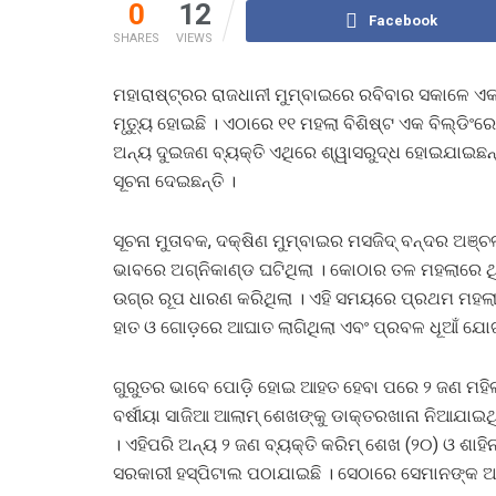
0
12
Facebook
SHARES
VIEWS
ମହାରାଷ୍ଟ୍ରର ରାଜଧାନୀ ମୁମ୍ବାଇରେ ରବିବାର ସକାଳେ ଏ
ମୃତ୍ୟୁ ହୋଇଛି । ଏଠାରେ ୧୧ ମହଲା ବିଶିଷ୍ଟ ଏକ ବିଲ୍ଡିଂରେ 
ଅନ୍ୟ ଦୁଇଜଣ ବ୍ୟକ୍ତି ଏଥିରେ ଶ୍ୱାସରୁଦ୍ଧ ହୋଇଯାଇଛନ୍ତ
ସୂଚନା ଦେଇଛନ୍ତି ।
ସୂଚନା ମୁତାବକ, ଦକ୍ଷିଣ ମୁମ୍ବାଇର ମସଜିଦ୍ ବନ୍ଦର ଅଞ୍
ଭାବରେ ଅଗ୍ନିକାଣ୍ଡ ଘଟିଥିଲା । କୋଠାର ତଳ ମହଲାରେ ଥି
ଉଗ୍ର ରୂପ ଧାରଣ କରିଥିଲା । ଏହି ସମୟରେ ପ୍ରଥମ ମହଲାରେ
ହାତ ଓ ଗୋଡ଼ରେ ଆଘାତ ଲାଗିଥିଲା ​​ଏବଂ ପ୍ରବଳ ଧୂଆଁ ଯୋ
ଗୁରୁତର ଭାବେ ପୋଡ଼ି ହୋଇ ଆହତ ହେବା ପରେ ୨ ଜଣ ମହିଳାଙ୍କ
ବର୍ଷୀୟା ସାଜିଆ ଆଲାମ୍ ଶେଖଙ୍କୁ ଡାକ୍ତରଖାନା ନିଆଯାଇ
। ଏହିପରି ଅନ୍ୟ ୨ ଜଣ ବ୍ୟକ୍ତି କରିମ୍ ଶେଖ (୨୦) ଓ ଶା
ସରକାରୀ ହସ୍ପିଟାଲ ପଠାଯାଇଛି । ସେଠାରେ ସେମାନଙ୍କ ଅବସ