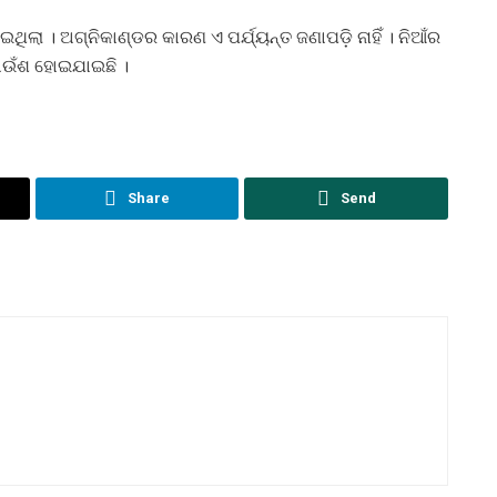
ଇଥିଲା । ଅଗ୍ନିକାଣ୍ଡର କାରଣ ଏ ପର୍ଯ୍ୟନ୍ତ ଜଣାପଡ଼ି ନାହିଁ । ନିଆଁର
ପାଉଁଶ ହୋଇଯାଇଛି ।
Share
Send