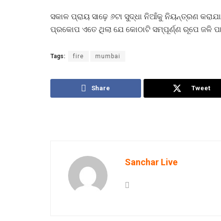
ସକାଳ ପ୍ରାୟ ସାଢ଼େ ୬ଟା ସୁଦ୍ଧା ନିଆଁକୁ ନିୟନ୍ତ୍ରଣ କରାଯା
ପ୍ରକୋପ ଏତେ ଥିଲା ଯେ କୋଠାଟି ସମ୍ପୂର୍ଣ୍ଣ ରୂପେ ଜଳି 
Tags:
fire
mumbai
Share
Tweet
Sanchar Live