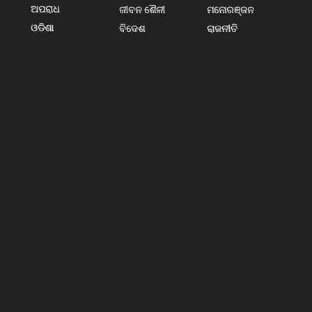
ଅପରାଧ
ଜୀବନ ଶୈଳୀ
ମନୋରଞ୍ଜନ
ଓଡିଶା
ବିଦେଶ
ରାଜନୀତି