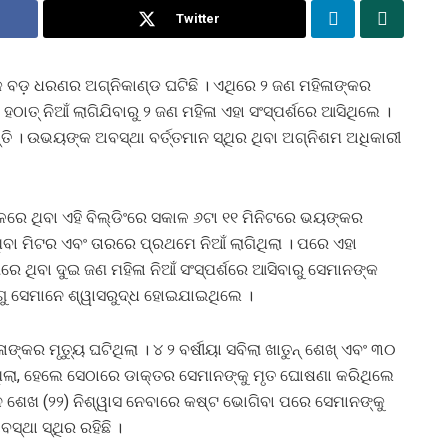
Twitter
କ ବଡ଼ ଧରଣର ଅଗ୍ନିକାଣ୍ଡ ଘଟିଛି । ଏଥିରେ ୨ ଜଣ ମହିଳାଙ୍କର
ହଠାତ୍ ନିଆଁ ଲାଗିଯିବାରୁ ୨ ଜଣ ମହିଳା ଏହା ସଂସ୍ପର୍ଶରେ ଆସିଥିଲେ ।
ି । ଉଭୟଙ୍କ ଅବସ୍ଥା ବର୍ତ୍ତମାନ ସ୍ଥିର ଥିବା ଅଗ୍ନିଶମ ଅଧିକାରୀ
ଚଳରେ ଥିବା ଏହି ବିଲ୍ଡିଂରେ ସକାଳ ୬ଟା ୧୧ ମିନିଟରେ ଭୟଙ୍କର
ବା ମିଟର ଏବଂ ତାରରେ ପ୍ରଥମେ ନିଆଁ ଲାଗିଥିଲା । ପରେ ଏହା
 ଥିବା ଦୁଇ ଜଣ ମହିଳା ନିଆଁ ସଂସ୍ପର୍ଶରେ ଆସିବାରୁ ସେମାନଙ୍କ
ଗୁ ସେମାନେ ଶ୍ୱାସରୁଦ୍ଧ ହୋଇଯାଇଥିଲେ ।
ର ମୃତ୍ୟୁ ଘଟିଥିଲା । ୪ ୨ ବର୍ଷୀୟା ସବିଲା ଖାତୁନ୍ ଶେଖ୍ ଏବଂ ୩୦
ଥିଲା, ହେଲେ ସେଠାରେ ଡାକ୍ତର ସେମାନଙ୍କୁ ମୃତ ଘୋଷଣା କରିଥିଲେ
ହିନ ଶେଖ (୨୨) ନିଶ୍ୱାସ ନେବାରେ କଷ୍ଟ ଭୋଗିବା ପରେ ସେମାନଙ୍କୁ
୍ଥା ସ୍ଥିର ରହିଛି ।