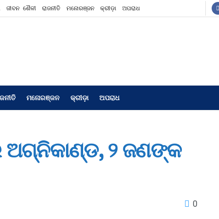
ଶ
ଜୀବନ ଶୈଳୀ
ରାଜନୀତି
ମନୋରଞ୍ଜନ
କ୍ରୀଡ଼ା
ଅପରାଧ
ାଜନୀତି
ମନୋରଞ୍ଜନ
କ୍ରୀଡ଼ା
ଅପରାଧ
ଅଗ୍ନିକାଣ୍ଡ, ୨ ଜଣଙ୍କ
0