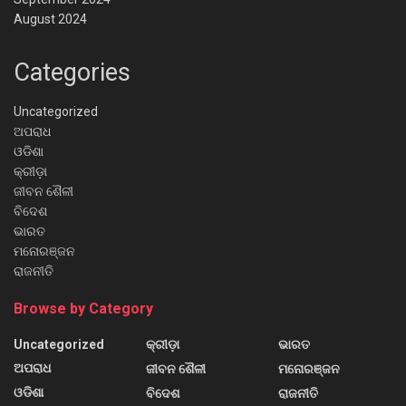
August 2024
Categories
Uncategorized
ଅପରାଧ
ଓଡିଶା
କ୍ରୀଡ଼ା
ଜୀବନ ଶୈଳୀ
ବିଦେଶ
ଭାରତ
ମନୋରଞ୍ଜନ
ରାଜନୀତି
Browse by Category
Uncategorized
କ୍ରୀଡ଼ା
ଭାରତ
ଅପରାଧ
ଜୀବନ ଶୈଳୀ
ମନୋରଞ୍ଜନ
ଓଡିଶା
ବିଦେଶ
ରାଜନୀତି