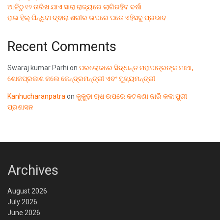
ଆଜିଠୁ ୧୨ ତାରିଖ ଯାଏ ସାରା ରାଜ୍ୟରେ ଲାଗିରହିବ ବର୍ଷା
ହାଇ ହିଲ୍ ପିନ୍ଧିବା ଦ୍ଵାରା ଶରୀର ଉପରେ ପଡେ ଏହିସବୁ ପ୍ରଭାବ
Recent Comments
Swaraj kumar Parhi
on
ପରଲୋକରେ ସିଦ୍ଧାନ୍ତ ମହାପାତ୍ରଙ୍କ ମାଆ,
ଶୋକପ୍ରକାଶ କଲେ କେନ୍ଦ୍ରମନ୍ତ୍ରୀ ଏବଂ ମୁଖ୍ୟମନ୍ତ୍ରୀ
Kanhucharanpatra
on
କୁକୁଡ଼ା ଚାଷ ଉପରେ କଟକଣା ଜାରି କଲା ପୁରୀ
ପ୍ରଶାସନ
Archives
August 2026
July 2026
June 2026