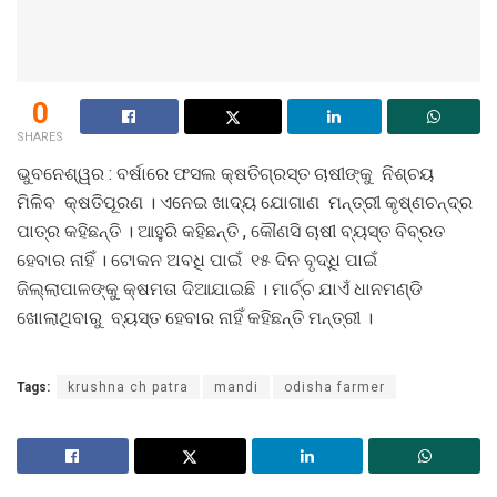
0
SHARES
ଭୁବନେଶ୍ୱର : ବର୍ଷାରେ ଫସଲ କ୍ଷତିଗ୍ରସ୍ତ ଚାଷୀଙ୍କୁ ନିଶ୍ଚୟ
ମିଳିବ କ୍ଷତିପୂରଣ । ଏନେଇ ଖାଦ୍ୟ ଯୋଗାଣ ମନ୍ତ୍ରୀ କୃଷ୍ଣଚନ୍ଦ୍ର
ପାତ୍ର କହିଛନ୍ତି । ଆହୁରି କହିଛନ୍ତି , କୌଣସି ଚାଷୀ ବ୍ୟସ୍ତ ବିବ୍ରତ
ହେବାର ନାହିଁ । ଟୋକନ ଅବଧି ପାଇଁ ୧୫ ଦିନ ବୃଦ୍ଧି ପାଇଁ
ଜିଲ୍ଲାପାଳଙ୍କୁ କ୍ଷମତା ଦିଆଯାଇଛି । ମାର୍ଚ୍ଚ ଯାଏଁ ଧାନମଣ୍ଡି
ଖୋଲାଥିବାରୁ ବ୍ୟସ୍ତ ହେବାର ନାହିଁ କହିଛନ୍ତି ମନ୍ତ୍ରୀ ।
Tags:
krushna ch patra
mandi
odisha farmer