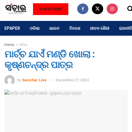
SUBSCRIBE
EPAPER
ଓଡିଶା
ଭାରତ
ବିଦେଶ
ଜୀବନ ଶୈଳୀ
ରାଜନୀତି
Home
ଓଡିଶା
ମାର୍ଚ୍ଚ ଯାଏଁ ମଣ୍ଡି ଖୋଲା :
କୃଷ୍ଣଚନ୍ଦ୍ର ପାତ୍ର
by
Sanchar Live
December 27, 2024