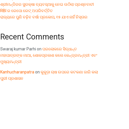
ଶ୍ରୀମନ୍ଦିରର ସୁରକ୍ଷା ବ୍ୟବସ୍ଥାକୁ ନେଇ ଉଠିଲା ପ୍ରଶ୍ନବାଚୀ
RBI ର ରେପୋ ରେଟ୍ ଅପରିବର୍ତ୍ତିତ
ରାଜ୍ୟରେ ପୁଣି ବଢ଼ିବ ବର୍ଷା ପ୍ରକୋପ, ୧୫ ଯାଏ ନାହିଁ ନିସ୍ତାର
Recent Comments
Swaraj kumar Parhi
on
ପରଲୋକରେ ସିଦ୍ଧାନ୍ତ
ମହାପାତ୍ରଙ୍କ ମାଆ, ଶୋକପ୍ରକାଶ କଲେ କେନ୍ଦ୍ରମନ୍ତ୍ରୀ ଏବଂ
ମୁଖ୍ୟମନ୍ତ୍ରୀ
Kanhucharanpatra
on
କୁକୁଡ଼ା ଚାଷ ଉପରେ କଟକଣା ଜାରି କଲା
ପୁରୀ ପ୍ରଶାସନ