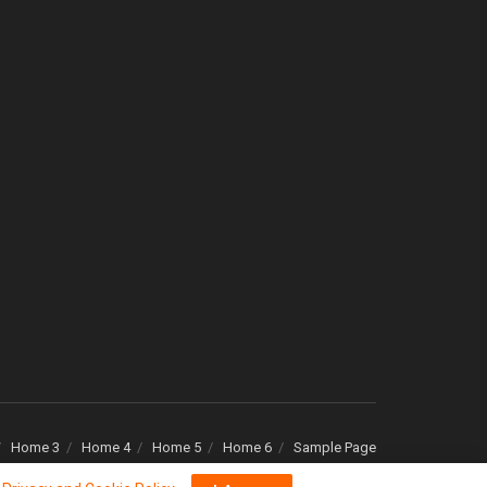
Home 3
Home 4
Home 5
Home 6
Sample Page