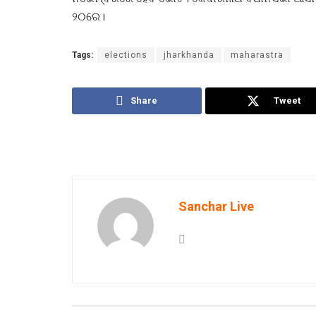
୨୦ରେ।
Tags:
elections
jharkhanda
maharastra
Share
Tweet
Sanchar Live