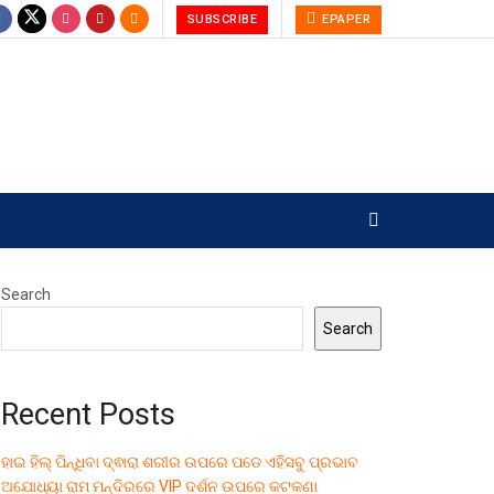
SUBSCRIBE
EPAPER
Search
Search
Recent Posts
ହାଇ ହିଲ୍ ପିନ୍ଧିବା ଦ୍ଵାରା ଶରୀର ଉପରେ ପଡେ ଏହିସବୁ ପ୍ରଭାବ
ଅଯୋଧ୍ୟା ରାମ ମନ୍ଦିରରେ VIP ଦର୍ଶନ ଉପରେ କଟକଣା