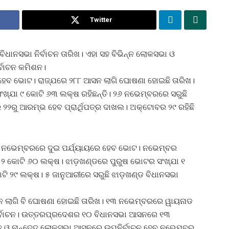
Twitter
ବିଧାନସଭା ନିର୍ବାଚନ ତାରିଖ। ଏହା ସହ ବିଭିନ୍ନ ଲୋକସଭା ଓ
ର୍ବାଚନ କମିଶନ।
ହେବ ଭୋଟ। ରାଜ୍ଯରେ ୨୮୮ ଆସନ ଲାଗି ଘୋଷଣା ହୋଇଛି ତାରିଖ।
ଯା ୯ କୋଟି ୬୩ ଲକ୍ଷ ରହିଛନ୍ତି। ୨୬ ନଭେମ୍ବରରେ ସରୁଛି
 ୨୨ରୁ ଆରମ୍ଭ ହେବ ପ୍ରାର୍ଥିପତ୍ର ଦାଖଲ। ଅକ୍ଟୋବର ୨୯ ରହିଛି
୦ ନଭେମ୍ବରରେ ଦୁଇ ପର୍ଯ୍ୟାୟରେ ହେବ ଭୋଟ। ନଭେମ୍ବର
 କୋଟି ୬୦ ଲକ୍ଷ। ଝାଡ଼ଖଣ୍ଡରେ ପୁରୁଷ ଭୋଟର ସଂଖ୍ଯା ୧
ି ୨୯ ଲକ୍ଷ। ୫ ଜାନୁଆରୀରେ ସରୁଛି ଝାଡ଼ଖଣ୍ଡ ବିଧାନସଭା
ବାଚନ ଲାଗି ବି ଘୋଷଣା ହୋଇଛି ତାରିଖ। ୧୩ ନଭେମ୍ବରରେ ୱାୟନାଡ
୍ବାଚନ। ଉତ୍ତରପ୍ରଦେଶର ୧୦ ବିଧାନସଭା ଆସନରେ ୧୩
 ଓ ନାନ୍ଦେଦ ଲୋକସଭା ଆସନରେ ଉପନିର୍ବାଚନ ହେବ ନଭେମ୍ବର