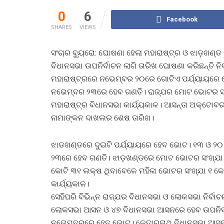
0
6
Facebook
SHARES
VIEWS
ସଂଚାର ବ୍ୟୁରୋ: ଘୋଷଣା ହେଲା ମହାରାଷ୍ଟ୍ର ଓ ଝାଡ଼ଖଣ୍ଡ 
ବିଧାନସଭା ଉପନିର୍ବାଚନ ଲାଗି ତାରିଖ ଘୋଷଣା କରିଛନ୍ତି ନି
ମହାରାଷ୍ଟ୍ରରେ ନଭେମ୍ବର ୨୦ରେ ଗୋଟିଏ ପର୍ଯ୍ୟାୟରେ 
ନଭେମ୍ବର ୨୩ରେ ହେବ ଗଣତି। ରାଜ୍ଯର ମୋଟ ଭୋଟର ସଂଖ୍
ମହାରାଷ୍ଟ୍ର ବିଧାନସଭା କାର୍ଯ୍ୟକାଳ। ଆସନ୍ତା ଅକ୍ଟୋବର
ନାମାଙ୍କନ ଦାଖଲର ଶେଷ ତାରିଖ।
ଝାଡଖଣ୍ଡରେ ଦୁଇଟି ପର୍ଯ୍ୟାୟରେ ହେବ ଭୋଟ। ୧୩ ଓ ୨
୨୩ରେ ହେବ ଗଣତି। ଝାଡ଼ଖଣ୍ଡରେ ମୋଟ ଭୋଟର ସଂଖ୍ଯା ୨
କୋଟି ୩୧ ଲକ୍ଷ ଥିବାବେଳେ ମହିଳା ଭୋଟର ସଂଖ୍ଯା ୧ କୋଟ
କାର୍ଯ୍ୟକାଳ।
ସେହିପରି ବିଭିନ୍ନ ରାଜ୍ଯର ବିଧାନସଭା ଓ ଲୋକସଭା ନିର୍
ଲୋକସଭା ଆସନ ଓ ୪୭ ବିଧାନସଭା ଆସନରେ ହେବ ଉପନିର
ନଭେମ୍ବରରେ ହେବ ଭୋଟ। କେଦାରନାଥ ବିଧାନସଭା ଆସନ