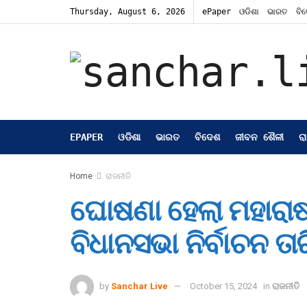
Thursday, August 6, 2026
ePaper
ଓଡିଶା
ଭାରତ
ବି
EPAPER
ଓଡିଶା
ଭାରତ
ବିଦେଶ
ଜୀବନ ଶୈଳୀ
ର
Home
ରାଜନୀତି
ଘୋଷଣା ହେଲା ମହାରାଷ୍
ବିଧାନସଭା ନିର୍ବାଚନ ତା
by
Sanchar Live
October 15, 2024
in
ରାଜନୀତି