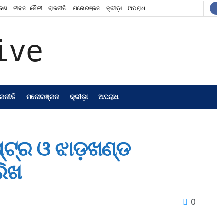
ଦେଶ
ଜୀବନ ଶୈଳୀ
ରାଜନୀତି
ମନୋରଞ୍ଜନ
କ୍ରୀଡ଼ା
ଅପରାଧ
ାଜନୀତି
ମନୋରଞ୍ଜନ
କ୍ରୀଡ଼ା
ଅପରାଧ
ଟ୍ର ଓ ଝାଡ଼ଖଣ୍ଡ
ରିଖ
0