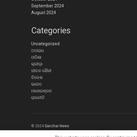
September 2024
August 2024
Categories
Uncategorized
ଅପରାଧ
ଓଡିଶା
କ୍ରୀଡ଼ା
ଜୀବନ ଶୈଳୀ
ବିଦେଶ
ଭାରତ
ମନୋରଞ୍ଜନ
ରାଜନୀତି
© 2024
Sanchar News