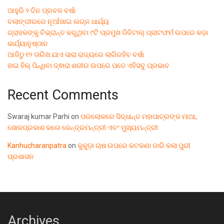
ଆହୁରି ୨ ଦିନ ପ୍ରବଳ ବର୍ଷା
ବଲାଙ୍ଗୀରରେ ନୂଆଁଖାଇ ଲଗ୍ନ ଧାର୍ଯ୍ୟ
ଗ୍ରାହକଙ୍କୁ ବିଭ୍ରାନ୍ତ କରୁଥିବା ୯ଟି ପ୍ରମୁଖ ଡିଜିଟାଲ୍ ପ୍ଲାଟଫର୍ମ ଉପରେ କଡ଼ା
କାର୍ଯ୍ୟାନୁଷ୍ଠାନ
ଆଜିଠୁ ୧୨ ତାରିଖ ଯାଏ ସାରା ରାଜ୍ୟରେ ଲାଗିରହିବ ବର୍ଷା
ହାଇ ହିଲ୍ ପିନ୍ଧିବା ଦ୍ଵାରା ଶରୀର ଉପରେ ପଡେ ଏହିସବୁ ପ୍ରଭାବ
Recent Comments
Swaraj kumar Parhi
on
ପରଲୋକରେ ସିଦ୍ଧାନ୍ତ ମହାପାତ୍ରଙ୍କ ମାଆ,
ଶୋକପ୍ରକାଶ କଲେ କେନ୍ଦ୍ରମନ୍ତ୍ରୀ ଏବଂ ମୁଖ୍ୟମନ୍ତ୍ରୀ
Kanhucharanpatra
on
କୁକୁଡ଼ା ଚାଷ ଉପରେ କଟକଣା ଜାରି କଲା ପୁରୀ
ପ୍ରଶାସନ
Archives