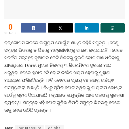
0
SHARES
ବଙ୍ଗୋପସାଗରରେ ଲଘୁଚାପ ଯୋଗୁଁ ଅଶାନ୍ତ ରହିଛି ସମୁଦ୍ର । ତେଣୁ
ସମୁଦ୍ର ଭିତରକୁ ନ ଯିବାକୁ ମତ୍ସଜୀବୀଙ୍କୁ ବାରଣ କରାଯାଇଛି । ତେବେ
ସତର୍କତା ସତ୍ତ୍ଵେ ନୂଆଗଡ ଜେଟି ନିକଟରୁ ଦୁଇଟି ବୋଟ ମାଛ ଧରିବାକୁ
ଯାଇଥିଲେ । ଦେବୀ ମୁହାଣ ନିକଟରୁ ୩ କିଲୋମିଟର ଦୂରରେ ମାଛ
ଧରୁଥିବା ବେଳେ ହଠାତ ୨ଟି ବୋଟ ଇଂଜିନ ଖରାପ ହେବାରୁ ମୁହାଣ
ମଧ୍ୟରେ ଫସିରହିଛନ୍ତି । ୨ଟି ବୋଟରେ ପ୍ରାୟ ୧୪ ଜଣରୁ ଉର୍ଦ୍ଧ୍ଵ
ମତ୍ସ୍ୟଜୀବୀ ଅଛନ୍ତି । କିନ୍ତୁ ସ୍ପିଡ ବୋଟ ନଥିବାରୁ ପାରାଦୀପ କୋଷ୍ଟ
ଗାର୍ଡକୁ ସୂଚନା ଦିଆଯାଇଛି । ନୂଆଗଡ ସାମୁଦ୍ରିକ ଥାନା ପକ୍ଷରୁ ସୁରକ୍ଷା
ବ୍ୟବସ୍ଥା ସତ୍ତ୍ଵେ ଏହି ବୋଟ ଗୁଡ଼ିକ କିପରି ସମୁଦ୍ର ଭିତରକୁ ଦେଲେ
ତାକୁ ନେଇ ଉଠିଛି ପ୍ରଶ୍ନ ।
Tags:
low pressure
odisha