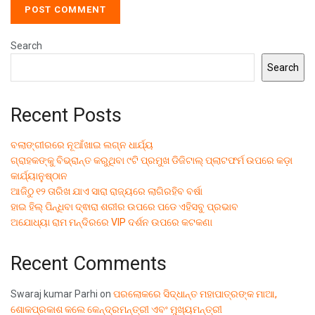
Search
Search
Recent Posts
ବଲାଙ୍ଗୀରରେ ନୂଆଁଖାଇ ଲଗ୍ନ ଧାର୍ଯ୍ୟ
ଗ୍ରାହକଙ୍କୁ ବିଭ୍ରାନ୍ତ କରୁଥିବା ୯ଟି ପ୍ରମୁଖ ଡିଜିଟାଲ୍ ପ୍ଲାଟଫର୍ମ ଉପରେ କଡ଼ା
କାର୍ଯ୍ୟାନୁଷ୍ଠାନ
ଆଜିଠୁ ୧୨ ତାରିଖ ଯାଏ ସାରା ରାଜ୍ୟରେ ଲାଗିରହିବ ବର୍ଷା
ହାଇ ହିଲ୍ ପିନ୍ଧିବା ଦ୍ଵାରା ଶରୀର ଉପରେ ପଡେ ଏହିସବୁ ପ୍ରଭାବ
ଅଯୋଧ୍ୟା ରାମ ମନ୍ଦିରରେ VIP ଦର୍ଶନ ଉପରେ କଟକଣା
Recent Comments
Swaraj kumar Parhi
on
ପରଲୋକରେ ସିଦ୍ଧାନ୍ତ ମହାପାତ୍ରଙ୍କ ମାଆ,
ଶୋକପ୍ରକାଶ କଲେ କେନ୍ଦ୍ରମନ୍ତ୍ରୀ ଏବଂ ମୁଖ୍ୟମନ୍ତ୍ରୀ