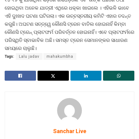
ହୋଇଥିବା ଅନେକ ଯାତ୍ରୀ ଏଥିରେ ଧକ୍କା ଖାଇଲେ । ଏହିଭଳି ଭାବେ
ଏହି ଦୁଃଖଦ ଘଟଣା ଘଟିଗଲା। ଏକ ଉଚ୍ଚସ୍ତରୀୟ କମିଟି ଏହାର ତଦନ୍ତ
କରୁଛି। ଅଘଟଣ ସତ୍ତ୍ୱେ କୌଣସି ଟ୍ରେନ ବାତିଲ ହୋଇନାହିଁ କିମ୍ବା
କୌଣସି ଟ୍ରେନ୍‌ ପ୍ଲାଟଫର୍ମ ପରିବର୍ତ୍ତନ ହୋଇନାହିଁ। ଏବେ ପ୍ଲାଟଫର୍ମରେ
ପରିସ୍ଥିତି ସ୍ବାଭାବିକ ଅଛି। ସମସ୍ତ ଟ୍ରେନ ସେମାନଙ୍କର ସାଧାରଣ
ସମୟରେ ଚାଲୁଛି।
Tags:
Lalu jadav
mahakumbha
Sanchar Live