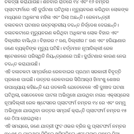
ଚିକିତ୍ସା କରାଯାଉଛି। ଶନିବାର ରାତିରେ ୧୪ ଏବଂ ୧୬ ନମ୍ବର
ପ୍ଲାଟଫର୍ମରେ ଏହି ଦୁର୍ଘଟଣା ଘଟିଥିଲା। ମୃତ୍ୟୁବରଣ କରିଥିବା ଲୋକଙ୍କ
ମଧ୍ୟରେ ଅଧିକାଂଶ ମହିଳା ଏବଂ ପିଲା ଅଛନ୍ତି। ରେଳମନ୍ତ୍ରୀ
ଦଳାଚକଟା ଘଟଣାର ଉଚ୍ଚସ୍ତରୀୟ ତଦନ୍ତ ନିର୍ଦ୍ଦେଶ ଦେଇଛନ୍ତି।
ଦଳାଚକଟାରେ ମୃତ୍ୟୁବରଣ କରିଥିବା ଅଧିକାଂଶ ଲୋକ ବିହାର ଏବଂ
ଦିଲ୍ଲୀର ବାସିନ୍ଦା। ବିହାରର ୯ ଜଣ, ଦିଲ୍ଲୀର ୮ ଜଣ ଏବଂ ହରିୟାଣାର
ଜଣେ ବ୍ୟକ୍ତିଙ୍କ ମୃତ୍ୟୁ ଘଟିଛି। ବର୍ତ୍ତମାନ ନୂଆଦିଲ୍ଲୀ ରେଳ
ଷ୍ଟେଶନରେ ପରିସ୍ଥିତି ନିୟନ୍ତ୍ରଣରେ ଅଛି। ଦୁର୍ଘଟଣାର କାରଣ ନେଇ
ତଦନ୍ତ କରାଯାଉଛି।
ଏହି ଦଳାଚକଟା ସମ୍ପର୍କରେ ରେଳବାଇର ପ୍ରଥମ ସରକାରୀ ବିବୃତ୍ତି
ପ୍ରକାଶ ପାଇଛି। ଉତ୍ତର ରେଳବାଇର ସିପିଆର୍‌ଓ ହିମାଂଶୁ ଶେଖର
ଉପାଧ୍ୟାୟ କହିଛନ୍ତି ଯେ ଗତକାଲି ଯେତେବେଳେ ଏହି ଦୁଃଖଦ ଘଟଣା
ଘଟିଥିଲା, ସେତେବେଳେ ପାଟନା ଅଭିମୁଖେ ଯାଉଥିବା ମଗଧ ଏକ୍ସପ୍ରେସ
ନୂଆଦିଲ୍ଲୀ ରେଳ ଷ୍ଟେସନର ପ୍ଲାଟଫର୍ମ ନମ୍ବର ୧୪ ରେ ଏବଂ ଜମ୍ମୁ
ଅଭିମୁଖେ ଯାଉଥିବା ଉତ୍ତର ସମ୍ପର୍କ କ୍ରାନ୍ତି ପ୍ଲାଟଫର୍ମ ନମ୍ବର ୧୫
ରେ ଠିଆ ହୋଇଥିଲା।
ଏହି ସମୟରେ, ଜଣେ ଯାତ୍ରୀ ଫୁଟ ଓଭର ବ୍ରିଜ ରୁ ପ୍ଲାଟଫର୍ମ ନମ୍ବର
୧୪-୧୫ କୁ ଯାଉଥିବା ସିଡ଼ିରେ ଖସିପଡ଼ିଲେ ଏବଂ ତାଙ୍କ ପଛରେ ଠିଆ