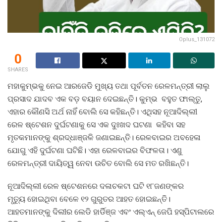
Oplus_131072
0
SHARES
ମହାକୁମ୍ଭକୁ ନେଇ ଆରଜେଡି ମୁଖ୍ୟ ତଥା ପୂର୍ବତନ ରେଳମନ୍ତ୍ରୀ ଲାଲୁ
ପ୍ରସାଦ ଯାଦବ ଏକ ବଡ଼ ବୟାନ ଦେଇଛନ୍ତି। କୁମ୍ଭ ବହୁତ ଫାଲ୍‌ତୁ,
ଏହାର କୌଣସି ଅର୍ଥ ନାହିଁ ବୋଲି ସେ କହିଛନ୍ତି। ଏଥିସହ ନୂଆଦିଲ୍ଲୀ
ରେଳ ଷ୍ଟେଶନ ଦୁର୍ଘଟଣାକୁ ସେ ଏକ ଦୁଃଖଦ ଘଟଣା କହିବା ସହ
ମୃତକମାନଙ୍କୁ ଶ୍ରଦ୍ଧାଞ୍ଜଳି ଜଣାଇଛନ୍ତି। ରେଳବାଇର ଅବହେଳା
ଯୋଗୁ ଏହି ଦୁର୍ଘଟଣା ଘଟିଛି। ଏହା ରେଳବାଇର ବିଫଳତା। ଏଣୁ
ରେଳମନ୍ତ୍ରୀ ଦାୟିତ୍ୱ ନେବା ଉଚିତ ବୋଲି ସେ ମତ ରଖିଛନ୍ତି।
ନୂଆଦିଲ୍ଲୀ ରେଳ ଷ୍ଟେଶନରେ ଦଳାଚକଟା ଘଟି ୧୮ଜଣଙ୍କର
ମୃତ୍ୟୁ ହୋଇଥିବା ବେଳେ ୧୨ ଗୁରୁତର ଆହତ ହୋଇଛନ୍ତି।
ଆହତମାନଙ୍କୁ ଦିଲୀର ଲେଡି ହାର୍ଡିଞ୍ଜ ଏବଂ ଏଲ୍‌ଏନ୍‌ ଜେପି ହସ୍ପିଟାଲରେ