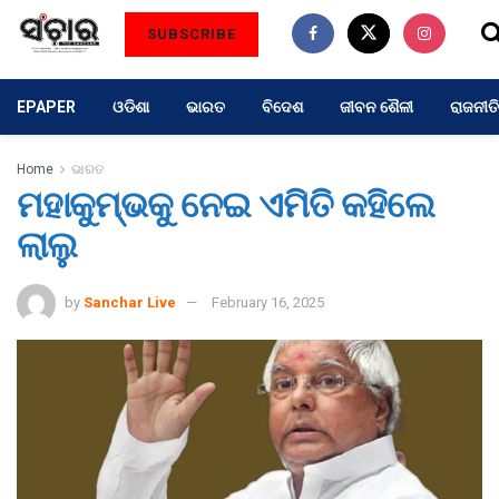
SUBSCRIBE
EPAPER
ଓଡିଶା
ଭାରତ
ବିଦେଶ
ଜୀବନ ଶୈଳୀ
ରାଜନୀତି
Home
ଭାରତ
ମହାକୁମ୍ଭକୁ ନେଇ ଏମିତି କହିଲେ
ଲାଲୁ
by
Sanchar Live
February 16, 2025