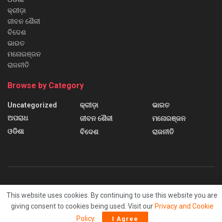
କ୍ରୀଡ଼ା
ଜୀବନ ଶୈଳୀ
ବିଦେଶ
ଭାରତ
ମନୋରଞ୍ଜନ
ରାଜନୀତି
Browse by Category
Uncategorized
କ୍ରୀଡ଼ା
ଭାରତ
ଅପରାଧ
ଜୀବନ ଶୈଳୀ
ମନୋରଞ୍ଜନ
ଓଡିଶା
ବିଦେଶ
ରାଜନୀତି
About us
Contact us
Home
Home 2
Home 3
This website uses cookies. By continuing to use this website you are
Home 4
Home 5
Home 6
Sample Page
giving consent to cookies being used. Visit our
Privacy and Cookie
Policy
.
I Agree
© 2024
Sanchar News