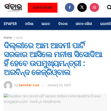
SUBSCRIBE
EPAPER
ଓଡିଶା
ଭାରତ
ବିଦେଶ
ଜୀବନ ଶୈଳୀ
ରାଜନୀତି
Home
ଭାରତ
ଦିଲ୍ଲୀରେ ଆମ ଆଦମୀ ପାର୍ଟି
ସରକାର ଆସିଲେ ମନୀଷ ସିସୋଦିଆ
ହିଁ ହେବେ ଉପମୁଖ୍ୟମନ୍ତ୍ରୀ :
ଅରବିନ୍ଦ କେଜ୍ରିଓ୍ବାଲ
by
Sanchar Live
January 26, 2025