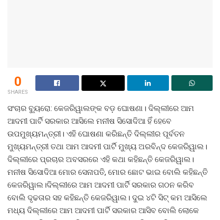
0
SHARES
ସଂଚାର ବ୍ୟୁରୋ: କେଜରିୱାଲଙ୍କ ବଡ଼ ଘୋଷଣା। ଦିଲ୍ଲୀରେ ଆମ
ଆଦମୀ ପାର୍ଟି ସରକାର ଆସିଲେ ମନୀଷ ସିସୋଦିଆ ହିଁ ହେବେ
ଉପମୁଖ୍ୟମନ୍ତ୍ରୀ। ଏହି ଘୋଷଣା କରିଛନ୍ତି ଦିଲ୍ଲୀର ପୂର୍ବତନ
ମୁଖ୍ୟମନ୍ତ୍ରୀ ତଥା ଆମ ଆଦମୀ ପାର୍ଟି ମୁଖ୍ୟ ଅରବିନ୍ଦ କେଜରିୱାଲ।
ଦିଲ୍ଲୀରେ ପ୍ରଚାର ଅବସରରେ ଏହି କଥା କହିଛନ୍ତି କେଜରିୱାଲ।
ମନୀଷ ସିସୋଦିଆ ମୋର ସେନାପତି, ମୋର ଛୋଟ ଭାଇ ବୋଲି କହିଛନ୍ତି
କେଜରିୱାଲ।ଦିଲ୍ଲୀରେ ଆମ ଆଦମୀ ପାର୍ଟି ସରକାର ଗଠନ କରିବ
ବୋଲି ଦୃଢତାର ସହ କହିଛନ୍ତି କେଜରିୱାଲ। ଦୁଇ ୪ଟି ସିଟ୍ କମ ଆସିଲେ
ମଧ୍ୟ ଦିଲ୍ଲୀରେ ଆମ ଆଦମୀ ପାର୍ଟି ସରକାର ଆସିବ ବୋଲି ଲୋକେ