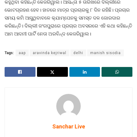
କହୁଥିବା କହିଛନ୍ତି କେଜରିୱାଲ। ଆସନ୍ତା ୫ ତାରିଖରେ ଦିଲ୍ଲୀରେ
ଭୋଟଗ୍ରହଣ ହେବ। ହାତରେ ମାତ୍ର ପ୍ରଚାରକୁ ୮ ଦିନ ରହିଛି। ପ୍ରଚାର
ସମୟ କମି ଆସୁଥିବାବଳେ କ୍ଯାମ୍ପେନକୁ ସମସ୍ତ ଦଳ ଜୋରଦାର
କରିଛନ୍ତି। ଦିଲ୍ଲୀ ଜଂଗପୁରାରେ ପ୍ରଚାର ଅବସରରେ ଏହି କଥା କହିଛନ୍ତି
ଆମ ଆଦମୀ ପାର୍ଟି ନେତା ଅରବିନ୍ଦ କେଜରିୱାଲ।
Tags:
aap
aravinda kejriwal
delhi
manish sisodia
Sanchar Live