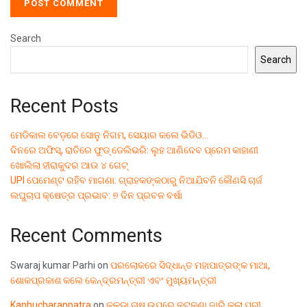
Search
Search
Recent Posts
ମେଡିକାଲ ବେଡ଼ରେ ସୋନୁ ନିଗମ, ସେୟାର କଲେ ଭିଡିଓ…
ଦିନରେ ଅଫିସ୍, ରାତିରେ ଫୁଡ୍ ଡେଲିଭରି: ଲୁହ ଆଣିଦେବ ପ୍ରେମ କାହାଣୀ
ଖୋଲିଲା ହୀରାକୁଦର ଆଉ ୪ ଗେଟ୍
UPI ପେମେଣ୍ଟ ରହିବ ମାଗଣା: ଗ୍ରାହକଙ୍କଠାରୁ ନିଆଯିବନି କୌଣସି ଚାର୍ଜ
ଲଘୁଚାପ କ୍ଷେତ୍ର ପ୍ରଭାବ: ୭ ଦିନ ପ୍ରବଳ ବର୍ଷା
Recent Comments
Swaraj kumar Parhi
on
ପରଲୋକରେ ସିଦ୍ଧାନ୍ତ ମହାପାତ୍ରଙ୍କ ମାଆ,
ଶୋକପ୍ରକାଶ କଲେ କେନ୍ଦ୍ରମନ୍ତ୍ରୀ ଏବଂ ମୁଖ୍ୟମନ୍ତ୍ରୀ
Kanhucharanpatra
on
କୁକୁଡ଼ା ଚାଷ ଉପରେ କଟକଣା ଜାରି କଲା ପୁରୀ