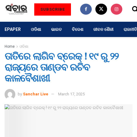
SUBSCRIBE
EPAPER
ଓଡିଶା
ଭାରତ
ବିଦେଶ
ଜୀବନ ଶୈଳୀ
ରାଜନୀତି
Home
ଓଡିଶା
ତାତିରେ ଲାଗିବ ବ୍ରେକ୍ ! ୧୯ ରୁ ୨୨
ରାଜ୍ୟରେ ତାଣ୍ଡବ ରଚିବ
କାଳବୈଶାଖୀ
by
Sanchar Live
March 17, 2025