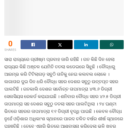
0
SHARES
ସାରା ରାଜ୍ୟରେ ଗ୍ରୀଷ୍ମ ପ୍ରବାହ ଜାରି ରହିଛି । ଗତ କିଛି ଦିନ ହେଲା
ରାଜ୍ୟର କିଛି ଅଞ୍ଚଳ ଯେମିତି ତତଲା କଡେଇରେ ସିଝୁଛି । ବୌଦ୍ଧରୁ
ଆରମ୍ଭ କରି ଟିଟିଲାଗଡ଼ ସବୁଠି ତାତିକୁ ନେଇ କଲବଲ ଲୋକେ ।
ଲଗାତାର ଦୁଇ ଦିନ ଧରି ବୌଦ୍ଧ ସହର ଦେଶର ସବୁଠୁ ଉତ୍ତପ୍ତ ସହର
ପାଲଟିଛି । ଗତକାଲି ଦେଶର ସର୍ବୋଚ୍ଚ ତାପମାତ୍ରା ୪୩.୬ ଡିଗ୍ରୀ
ସେଲସିୟସ ରେକର୍ଡ କରାଯାଇଛି । ଶନିବାର ବୌଦ୍ଧ ସହର ୪୨.୫ ଡିଗ୍ରୀ
ତାପମାତ୍ରା ସହ ଦେଶର ସବୁଠୁ ତତଲା ସହର ପାଲଟିଥିଲା । ୨୪ ଘଣ୍ଟା
ଭିତରେ ସହରର ତାପମାତ୍ରା ୧.୧ ଡିଗ୍ରୀ ବୃଦ୍ଧି ପାଇଛି । କେବଳ ବୌଦ୍ଧ
ନୁହେଁ ଓଡ଼ିଶାର ଅଧିକାଂଶ ସ୍ଥାନରେ ପାରଦ ଚଳିତ ବର୍ଷର ଶୀର୍ଷ ସ୍ଥାନରେ
ପହଞ୍ଚିଛି । ତେବେ ଏହାରି ଭିତରେ ଆଶ୍ବାସନା କରିଦେଲା ଭଳି ଖବର