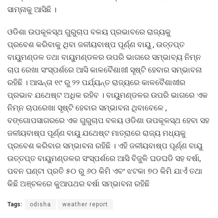
ସାମ୍ନାକୁ ଆସିଛି ।
ଓଡିଶା ଉପକୂଳସ୍ଥ ଗୁରୁଚାପ ବଳୟ ପ୍ରଭାବରେ ରାଜ୍ୟକୁ
ପ୍ରବେଶ କରିବାକୁ ଥିବା ଜଳୀୟବାଷ୍ପ ପୂର୍ଣ୍ଣ ବାୟୁ , ଉତ୍ତପ୍ତ
ବାୟୁମଣ୍ଡଳ ତଥା ବାୟୁମଣ୍ଡଳର ଉପରି ଭାଗରେ ସମ୍ଭାବ୍ୟ ନିମ୍ନ
ଚାପ ରେଖା ସଂସ୍ପର୍ଶରେ ଆସି କାଳବୈଶାଖୀ ସୃଷ୍ଟି ହେବାର ସମ୍ଭାବନା
ରହିଛି । ଆସନ୍ତା ୧୯ ରୁ ୨୨ ପର୍ଯ୍ୟନ୍ତ ରାଜ୍ୟରେ କାଳବୈଶାଖୀର
ପ୍ରଭାବ ଯଥେଷ୍ଟ ଅଧିକ ରହିବ । ବାୟୁମଣ୍ଡଳର ଉପରି ଭାଗରେ ଏକ
ନିମ୍ନ ଚାପରେଖା ସୃଷ୍ଟି ହେବାର ସମ୍ଭାବନା ଥିବାବେଳେ ,
ବଙ୍ଗୋପସାଗରରେ ଏକ ଗୁରୁଚାପ ବଳୟ ଓଡିଶା ଉପକୂଳସ୍ଥ ହେବା ସହ
ଜଳୀୟବାଷ୍ପ ପୂର୍ଣ୍ଣ ବାୟୁ ଯଥେଷ୍ଟ ମାତ୍ରାରେ ରାଜ୍ୟ ମଧ୍ୟକୁ
ପ୍ରବେଶ କରିବାର ସମ୍ଭାବନା ରହିଛି । ଏହି ଜଳୀୟବାଷ୍ପ ପୂର୍ଣ୍ଣ ବାୟୁ
ଉତ୍ତପ୍ତ ବାୟୁମଣ୍ଡଳର ସଂସ୍ପର୍ଶରେ ଆସି ବିଜୁଳି ଘଡଘଡି ସହ ବର୍ଷା,
ପବନ ଘଣ୍ଟା ପ୍ରତି ୫୦ ରୁ ୬୦ କିମି ଏବଂ ଝଟକା ୭୦ କିମି ଯାଏଁ ତଥା
କିଛି ଅଞ୍ଚଳରେ କୁଆପଥର ବର୍ଷା ସମ୍ଭାବନା ରହିଛି
Tags:
odisha
weather report