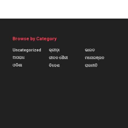
Browse by Category
Uncategorized
କ୍ରୀଡ଼ା
ଭାରତ
ଅପରାଧ
ଜୀବନ ଶୈଳୀ
ମନୋରଞ୍ଜନ
ଓଡିଶା
ବିଦେଶ
ରାଜନୀତି