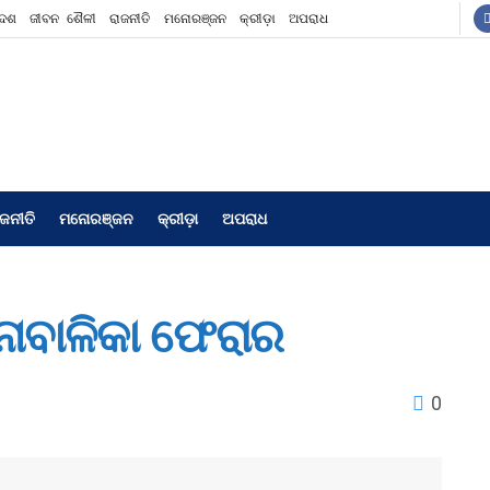
ଦେଶ
ଜୀବନ ଶୈଳୀ
ରାଜନୀତି
ମନୋରଞ୍ଜନ
କ୍ରୀଡ଼ା
ଅପରାଧ
ାଜନୀତି
ମନୋରଞ୍ଜନ
କ୍ରୀଡ଼ା
ଅପରାଧ
ନାବାଳିକା ଫେରାର
0