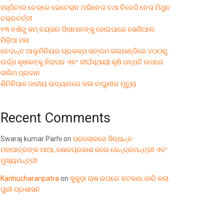
ହସ୍ପିଟାଲ ବେଡ୍‌ରେ ଭେଟେରାନ ଅଭିନେତା ତଥା ବିଜେପି ନେତା ମିଥୁନ
ଚକ୍ରବର୍ତ୍ତୀ
୧୩ ବର୍ଷରୁ କମ୍ ବୟସର ପିଲାମାନଙ୍କୁ ହୋଇପାରେ ସୋସିଆଲ
ମିଡ଼ିଆ ମନା
ବେଦାନ୍ତ ଆଲୁମିନିୟର ପ୍ରକଳ୍ପ ସଙ୍ଗମ କଳାହାଣ୍ଡିରେ ୪୦୦ରୁ
ଉର୍ଦ୍ଧ କୃଷକଙ୍କୁ ନିରାପଦ ଏବଂ ଦୀର୍ଘସ୍ଥାୟୀ କୃଷି ପଦ୍ଧତି ଉପରେ
ତାଲିମ ପ୍ରଦାନ
ଶିମିଳିପାଳ ଜାତୀୟ ଉଦ୍ୟାନରେ କଳା ବାଘୁଣୀର ମୃତ୍ୟୁ
Recent Comments
Swaraj kumar Parhi
on
ପରଲୋକରେ ସିଦ୍ଧାନ୍ତ
ମହାପାତ୍ରଙ୍କ ମାଆ, ଶୋକପ୍ରକାଶ କଲେ କେନ୍ଦ୍ରମନ୍ତ୍ରୀ ଏବଂ
ମୁଖ୍ୟମନ୍ତ୍ରୀ
Kanhucharanpatra
on
କୁକୁଡ଼ା ଚାଷ ଉପରେ କଟକଣା ଜାରି କଲା
ପୁରୀ ପ୍ରଶାସନ