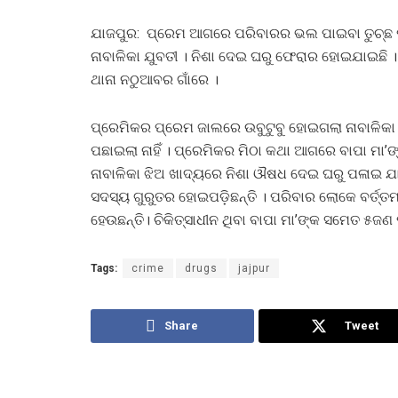
ଯାଜପୁର: ପ୍ରେମ ଆଗରେ ପରିବାରର ଭଲ ପାଇବା ତୁଚ୍ଛ ପାଲ
ନାବାଳିକା ଯୁବତୀ । ନିଶା ଦେଇ ଘରୁ ଫେରାର ହୋଇଯାଇଛି
ଥାନା ନଠୁଆବର ଗାଁରେ ।
ପ୍ରେମିକର ପ୍ରେମ ଜାଲରେ ଉବୁଟୁବୁ ହୋଇଗଲା ନାବାଳିକା ଯ
ପଛାଇଲା ନାହିଁ । ପ୍ରେମିକର ମିଠା କଥା ଆଗରେ ବାପା ମା’
ନାବାଳିକା ଝିଅ ଖାଦ୍ୟରେ ନିଶା ଔଷଧ ଦେଇ ଘରୁ ପଳାଇ 
ସଦସ୍ୟ ଗୁରୁତର ହୋଇପଡ଼ିଛନ୍ତି । ପରିବାର ଲୋକେ ବର୍ତ୍ତ
ହେଉଛନ୍ତି। ଚିକିତ୍ସାଧୀନ ଥିବା ବାପା ମା’ଙ୍କ ସମେତ ୫ଜଣ
Tags:
crime
drugs
jajpur
Share
Tweet