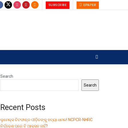
SUBSCRIBE
EPAPER
Search
Search
Recent Posts
ଲୁମେକ୍ସ ଚିଟଫଣ୍ଡ ପୀଡ଼ିତଙ୍କୁ ହତ୍ୟା ଧମକ! NCPCR-NHRC
ନିର୍ଦ୍ଦେଶ ପରେ ବି ଆକ୍ସନ ନାହିଁ?