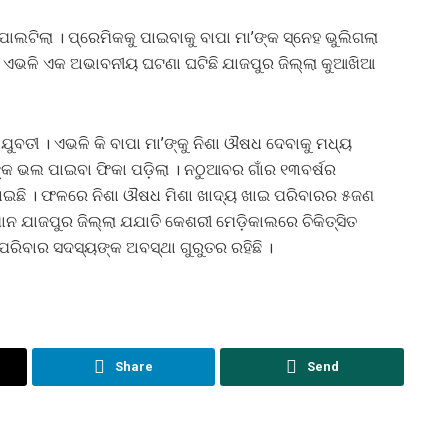
ଟିଲା । ପ୍ରେମିକକୁ ପାଇବାକୁ ବାପା ମା’ଙ୍କ ସ୍ନେହ ଭୁଲିଗଲା
 । ଏଭଳି ଏକ ଅଭାବନୀୟ ଘଟଣା ଘଟିଛି ଯାଜପୁର ଜିଲ୍ଲା କୁଆଖିଆ
ୁବତୀ । ଏଭଳି କି ବାପା ମା’ଙ୍କୁ ନିଶା ଔଷଧ ଦେବାକୁ ମଧ୍ୟ
ଙ୍କ ଭଲ ପାଇବା ଫିକା ପଡ଼ିଲା । ନଠୁଆବର ଗାଁର ୧୩ବର୍ଷର
ଯାଇଛି । ଫଳରେ ନିଶା ଔଷଧ ମିଶା ଖାଦ୍ୟ ଖାଇ ପରିବାରର ୫ଜଣ
ମାନ ଯାଜପୁର ଜିଲ୍ଲା ଯଯାତି କେଶରୀ ମେଡ଼ିକାଲରେ ଚିକିତ୍ସିତ
 ପରିବାର ସଦସ୍ୟଙ୍କ ଅବସ୍ଥା ଗୁରୁତର ରହିଛି ।
Share
Send