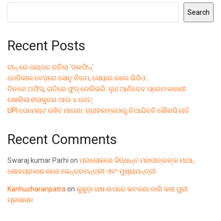
Search
Recent Posts
ଚୀନ୍ ରେ ତାଣ୍ଡବ ରଚିଲା ‘ଡଲଫିନ୍’
ମେଡିକାଲ ବେଡ଼ରେ ସୋନୁ ନିଗମ, ସେୟାର କଲେ ଭିଡିଓ…
ଦିନରେ ଅଫିସ୍, ରାତିରେ ଫୁଡ୍ ଡେଲିଭରି: ଲୁହ ଆଣିଦେବ ପ୍ରେମ କାହାଣୀ
ଖୋଲିଲା ହୀରାକୁଦର ଆଉ ୪ ଗେଟ୍
UPI ପେମେଣ୍ଟ ରହିବ ମାଗଣା: ଗ୍ରାହକଙ୍କଠାରୁ ନିଆଯିବନି କୌଣସି ଚାର୍ଜ
Recent Comments
Swaraj kumar Parhi
on
ପରଲୋକରେ ସିଦ୍ଧାନ୍ତ ମହାପାତ୍ରଙ୍କ ମାଆ,
ଶୋକପ୍ରକାଶ କଲେ କେନ୍ଦ୍ରମନ୍ତ୍ରୀ ଏବଂ ମୁଖ୍ୟମନ୍ତ୍ରୀ
Kanhucharanpatra
on
କୁକୁଡ଼ା ଚାଷ ଉପରେ କଟକଣା ଜାରି କଲା ପୁରୀ
ପ୍ରଶାସନ