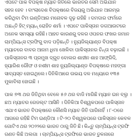
ଏପଟେ ପାକ ବିପକ୍ଷ ମ୍ୟାଚ ଜିତିଲେ ଭାରତର ସେମି ଅଭିଯାନ
ସହଜ ହେବ । ବାଂଲାଦେଶ ବିପକ୍ଷରେ ବିଜୟରୁ ଅଭିଯାନ ଆରମ୍ଭ
କରିଥିବା ଟିମ ଇଣ୍ଡିଆର ମନୋବଳ ଦୃଢ଼ ରହିଛି । ଦମଦାର ଫର୍ମରେ
ଅଛନ୍ତି ହିଟ୍ ମ୍ୟାନ୍ ରୋହିତ ଶର୍ମା । ଏପଟେ ପାକିସ୍ତାନ ଡଗଆଉଟରେ
ଅନେକ ସମସ୍ୟା ରହିଛି। ଆହତ କାରଣରୁ ଦଳର ଓପନର ଫଖର ଜମାନ
ଚାମ୍ପିୟନ୍ସ ଟ୍ରଫିରୁ ବାଦ ପଡ଼ିଛନ୍ତି । ନ୍ୟୁଜିଲ୍ୟାଣ୍ଡ ବିପକ୍ଷ
ମ୍ୟାଚରେ ବାବର ଆଜମ ଧିମା ଖେଳିବା ପାକିସ୍ତାନର ଚିନ୍ତା ବଢ଼ାଇଛି ।
ପାକିସ୍ତାନର ୩ ପ୍ରମୁଖ ଦ୍ରୁତ ବୋଲର ଶାହୀନ ଶାହ ଆଫ୍ରିଦି,
ହ୍ୟାରିଶ ରୌଫ ଓ ନଶୀମ ଶାହ ନ୍ୟୁଜିଲ୍ୟାଣ୍ଡ ବିପକ୍ଷରେ ମହଙ୍ଗା
ସାବ୍ୟସ୍ତ ହୋଇଥିଲେ। ଦିନିକିଆରେ ଉଭୟ ଦଳ ମଧ୍ୟରେ ୧୩୫
ମୁକାବିଲା ହୋଇଛି ।
ପାକ ୭୩ ଥର ଜିତିଥିବା ବେଳେ ୫୬ ଥର ବାଜି ମାରିଛି ମ୍ୟାନ ଇନ ବ୍ଲୁ ।
ଛଅ ମ୍ୟାଚର ରେଜଲ୍ଟ ଆସିନି । ଦିନିକିଆ ବିଶ୍ୱକପରେ ପାକିସ୍ତାନ
ଏଯାଏ ଭାରତ ବିପକ୍ଷରେ କୌଣସି ମ୍ୟାଚ ଜିତି ପାରିନାହିଁ । ୮-୦ରେ
ଆଗରେ ରହିଛି ଟିମ ଇଣ୍ଡିଆ । ଟି-୨୦ ବିଶ୍ୱକପରେ ପାକିସ୍ତାନ କେବଳ
ଗୋଟିଏ ଥର ୨୦୨୨ରେ ଭାରତ ଠାରୁ ଜିତି ଛି। କିନ୍ତୁ ଚାମ୍ପିୟନ୍ସ ଟ୍ରଫି
ଗଣତ କିଛି ଅଲଗା । ଚାମ୍ପିୟନ୍ସ ଟ୍ରଫିରେ ଭାରତ ତୁଳନାରେ