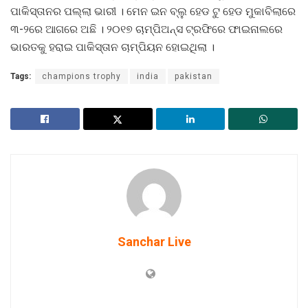
ପାକିସ୍ତାନର ପଲ୍ଲା ଭାରୀ । ମେନ ଇନ ବ୍ଲୁ ହେଡ ଟୁ ହେଡ ମୁକାବିଲାରେ
୩-୨ରେ ଆଗରେ ଅଛି । ୨୦୧୭ ଚାମ୍ପିଅନ୍ସ ଟ୍ରଫିରେ ଫାଇନାଲରେ
ଭାରତକୁ ହରାଇ ପାକିସ୍ତାନ ଚାମ୍ପିୟନ ହୋଇଥିଲା ।
Tags:
champions trophy
india
pakistan
Sanchar Live