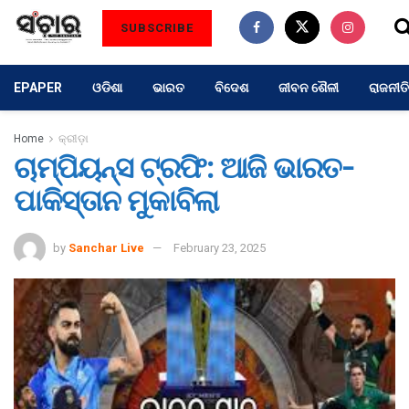
SUBSCRIBE
EPAPER
ଓଡିଶା
ଭାରତ
ବିଦେଶ
ଜୀବନ ଶୈଳୀ
ରାଜନୀତି
Home
କ୍ରୀଡ଼ା
ଚାମ୍ପିୟନ୍ସ ଟ୍ରଫି: ଆଜି ଭାରତ-
ପାକିସ୍ତାନ ମୁକାବିଲା
by
Sanchar Live
February 23, 2025