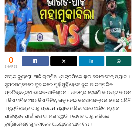
0
SHARES
ସଂଚାର ବ୍ୟୁରୋ: ଆଜି ଚାମ୍ପିଅନ୍ସ ଟ୍ରଫିରେ ହାଇ ଭୋଲଟେଜ୍ ମ୍ୟାଚ ।
ସୁପରସଣ୍ଡେରେ ଦୁବାଇରେ ମୁହାଁମୁହିଁ ହେବେ ଦୁଇ ପାରମ୍ପରିକ
ପ୍ରତିଦ୍ବନ୍ଦ୍ବୀ ଭାରତ-ପାକିସ୍ତାନ । ଆରମ୍ଭ ହେଲାଣି କାଉଣ୍ଟ ଡାଉନ
। କିଏ ହାରିବ ଆଉ କିଏ ଜିତିବ, ତାକୁ ନେଇ କଳ୍ପନାଜଳ୍ପନା ଜୋର ଧରିଛି
। ନ୍ୟୁଜିଲାଣ୍ଡ ଠାରୁ ପ୍ରଥମ ମ୍ୟାଚ ହାରିବା ପରେ ଆଜିର ମ୍ୟାଚ
ପାକିସ୍ତାନ ପାଇଁ କର ବା ମର ସ୍ଥିତି । ଭାରତ ଠାରୁ ହାରିଲେ
ଟୁର୍ଣ୍ଣାମେଣ୍ଟରୁ ବିଦାହେବ ଆୟୋଜକ ପାକ ଟିମ ।