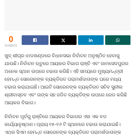
0
SHARES
ଖୁବ୍ ଶୀଘ୍ର ଝାଡଖଣ୍ଡରେ ବିଧାନସଭା ନିର୍ବାଚନ ଅନୁଷ୍ଠିତ ହେବାକୁ
ଯାଉଛି। ନିର୍ବାଚନ ଋତୁରେ ଆୟକର ବିଭାଗ ରାଞ୍ଚି ଏବଂ ଜାମସେଦପୁରର
ଅନେକ ସ୍ଥାନ ଉପରେ ଚଢାଉ କରିଛି। ଏହି ସମୟରେ ମୁଖ୍ୟମନ୍ତ୍ରୀ
ହେମନ୍ତ ସୋରେନଙ୍କ ବ୍ୟକ୍ତିଗତ ପରାମର୍ଶଦାତାଙ୍କ ଘରେ ମଧ୍ୟ
ଚଢାଉ କରାଯାଇଛି। ଆଇଟି ସୋରେନଙ୍କ ବ୍ୟକ୍ତିଗତ ସଚିବ ସୁନୀଲ
ଶ୍ରୀବାସ୍ତବ ଏବଂ ତାଙ୍କ ସହ ଜଡିତ ବ୍ୟକ୍ତିଙ୍କ ଉପରେ ରେଡ କରିଛି
ଆୟକର ବିଭାଗ।
ନିର୍ବାଚନ ପୂର୍ବରୁ ରାଞ୍ଚିରେ ଆୟକର ବିଭାଗର ଏହା ଏକ ବଡ
କାର୍ଯ୍ୟାନୁଷ୍ଠାନ। ପ୍ରାୟ ୧୫-୧୬ ଟି ସ୍ଥାନରେ ଚଢାଉ କରାଯାଇଛି।
ଏଥର ସିଏମ ହେମନ୍ତ ସୋରେନଙ୍କ ବ୍ୟକ୍ତିଗତ ପରାମର୍ଶଦାତାଙ୍କ