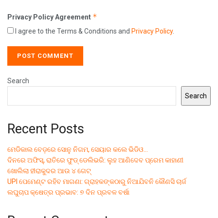
*
Privacy Policy Agreement
I agree to the Terms & Conditions and
Privacy Policy
.
Search
Search
Recent Posts
ମେଡିକାଲ ବେଡ଼ରେ ସୋନୁ ନିଗମ, ସେୟାର କଲେ ଭିଡିଓ…
ଦିନରେ ଅଫିସ୍, ରାତିରେ ଫୁଡ୍ ଡେଲିଭରି: ଲୁହ ଆଣିଦେବ ପ୍ରେମ କାହାଣୀ
ଖୋଲିଲା ହୀରାକୁଦର ଆଉ ୪ ଗେଟ୍
UPI ପେମେଣ୍ଟ ରହିବ ମାଗଣା: ଗ୍ରାହକଙ୍କଠାରୁ ନିଆଯିବନି କୌଣସି ଚାର୍ଜ
ଲଘୁଚାପ କ୍ଷେତ୍ର ପ୍ରଭାବ: ୭ ଦିନ ପ୍ରବଳ ବର୍ଷା