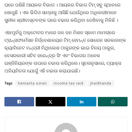
ଘରେ ପଶିଛି ଆୟକର ବିଭାଗ । ଆୟକର ବିଭାଗ ଟିମ୍ ସବୁ ସ୍ଥାନରେ
ଖୋଜୁଛି । ଏକ ଭିଡିଓ ସାମ୍ନାକୁ ଆସିଛି ଯେଉଁଥିରେ ଅଧିକାରୀମାନେ
ସୁନୀଲ ଶ୍ରୀବାସ୍ତବଙ୍କ ଘରେ ଚଢାଉ କରିଥିବା ଦେଖିବାକୁ ମିଳିଛି ।
ଏହାପୂର୍ବରୁ ଅକ୍ଟୋବର ୧୪ରେ ଜଳ ଜନ ମିଶନ ସ୍କାମ ମାମଲାରେ
ଟ୍ରାନ୍ସଫର୍ମେସନ ନିର୍ଦ୍ଦେଶାଳୟର ଟିମ୍ ହେମନ୍ତ ସୋରେନ ସରକାରଙ୍କ
କ୍ୟାବିନେଟ ମନ୍ତ୍ରୀ ମିଥାିଲେଶ ଠାକୁରଙ୍କ ଭାଇ ବିନୟ ଠାକୁର,
ବେସରକାରୀ ସଚିବ ହରେନ୍ଦ୍ର ସିଂ ଏବଂ ବିଭାଗର ଅନେକ
ଇଞ୍ଜିନିୟରଙ୍କ ଉପରେ ଚଢାଉ କରିଥିଲେ। ସୂଚନାନୁସାରେ, ଟ୍ୟାକ୍ସ
ଅନିୟମିତତା ଯୋଗୁଁ ଏହି ଚଢାଉ କରାଯାଇଛି।
Tags:
hemanta soren
income tax raid
jharkhanda