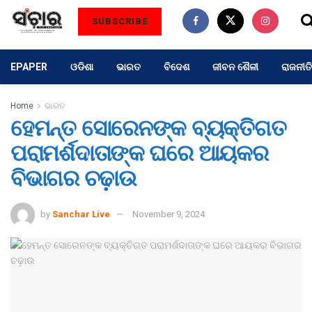
SUBSCRIBE
EPAPER
ଓଡିଶା
ଭାରତ
ବିଦେଶ
ଜୀବନ ଶୈଳୀ
ରାଜନୀତି
Home
ଭାରତ
ହେମନ୍ତ ସୋରେନଙ୍କ ବ୍ୟକ୍ତିଗତ
ପରାମର୍ଶଦାତାଙ୍କ ଘରେ ଆୟକର
ବିଭାଗର ଚଢ଼ାଉ
by
Sanchar Live
November 9, 2024