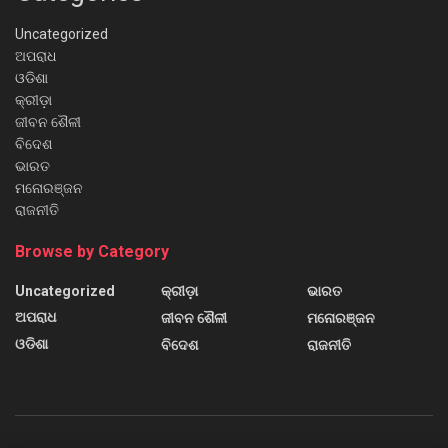
Uncategorized
ଅପରାଧ
ଓଡିଶା
କ୍ରୀଡ଼ା
ଜୀବନ ଶୈଳୀ
ବିଦେଶ
ଭାରତ
ମନୋରଞ୍ଜନ
ରାଜନୀତି
Browse by Category
Uncategorized
କ୍ରୀଡ଼ା
ଭାରତ
ଅପରାଧ
ଜୀବନ ଶୈଳୀ
ମନୋରଞ୍ଜନ
ଓଡିଶା
ବିଦେଶ
ରାଜନୀତି