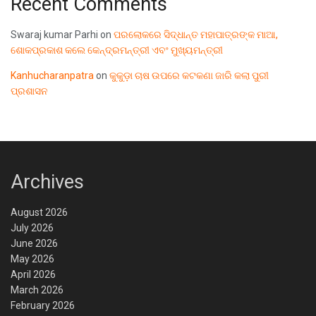
Recent Comments
Swaraj kumar Parhi
on
ପରଲୋକରେ ସିଦ୍ଧାନ୍ତ ମହାପାତ୍ରଙ୍କ ମାଆ,
ଶୋକପ୍ରକାଶ କଲେ କେନ୍ଦ୍ରମନ୍ତ୍ରୀ ଏବଂ ମୁଖ୍ୟମନ୍ତ୍ରୀ
Kanhucharanpatra
on
କୁକୁଡ଼ା ଚାଷ ଉପରେ କଟକଣା ଜାରି କଲା ପୁରୀ
ପ୍ରଶାସନ
Archives
August 2026
July 2026
June 2026
May 2026
April 2026
March 2026
February 2026