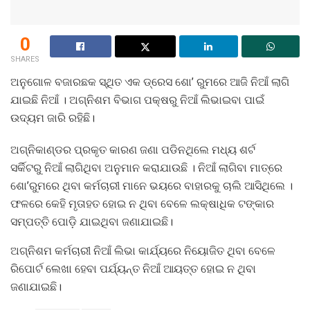
0
SHARES
ଅନୁଗୋଳ ବଜାରଛକ ସ୍ଥିତ ଏକ ଡ୍ରେସ ଶୋ’ ରୁମରେ ଆଜି ନିଆଁ ଲାଗି
ଯାଇଛି ନିଆଁ । ଅଗ୍ନିଶମ ବିଭାଗ ପକ୍ଷରୁ ନିଆଁ ଲିଭାଇବା ପାଇଁ
ଉଦ୍ୟମ ଜାରି ରହିଛି।
ଅଗ୍ନିକାଣ୍ଡର ପ୍ରକୃତ କାରଣ ଜଣା ପଡିନଥିଲେ ମଧ୍ୟ ଶର୍ଟ
ସର୍କିଟରୁ ନିଆଁ ଲାଗିଥିବା ଅନୁମାନ କରାଯାଉଛି । ନିଆଁ ଲାଗିବା ମାତ୍ରେ
ଶୋ’ରୁମରେ ଥିବା କର୍ମଚାରୀ ମାନେ ଭୟରେ ବାହାରକୁ ଚାଲି ଆସିଥିଲେ ।
ଫଳରେ କେହି ମୃତାହତ ହୋଇ ନ ଥିବା ବେଳେ ଲକ୍ଷାଧିକ ଟଙ୍କାର
ସମ୍ପତ୍ତି ପୋଡ଼ି ଯାଇଥିବା ଜଣାଯାଇଛି।
ଅଗ୍ନିଶମ କର୍ମଚାରୀ ନିଆଁ ଲିଭା କାର୍ଯ୍ୟରେ ନିୟୋଜିତ ଥିବା ବେଳେ
ରିପୋର୍ଟ ଲେଖା ହେବା ପର୍ଯ୍ୟନ୍ତ ନିଆଁ ଆୟତ୍ତ ହୋଇ ନ ଥିବା
ଜଣାଯାଇଛି।