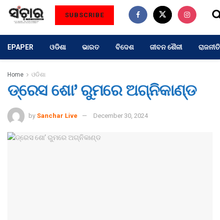
SUBSCRIBE
EPAPER
ଓଡିଶା
ଭାରତ
ବିଦେଶ
ଜୀବନ ଶୈଳୀ
ରାଜନୀତି
Home
ଓଡିଶା
ଡ୍ରେସ ଶୋ’ ରୁମରେ ଅଗ୍ନିକାଣ୍ଡ
by
Sanchar Live
December 30, 2024