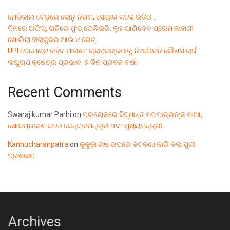
ମେଡିକାଲ ବେଡ଼ରେ ସୋନୁ ନିଗମ, ସେୟାର କଲେ ଭିଡିଓ…
ଦିନରେ ଅଫିସ୍, ରାତିରେ ଫୁଡ୍ ଡେଲିଭରି: ଲୁହ ଆଣିଦେବ ପ୍ରେମ କାହାଣୀ
ଖୋଲିଲା ହୀରାକୁଦର ଆଉ ୪ ଗେଟ୍
UPI ପେମେଣ୍ଟ ରହିବ ମାଗଣା: ଗ୍ରାହକଙ୍କଠାରୁ ନିଆଯିବନି କୌଣସି ଚାର୍ଜ
ଲଘୁଚାପ କ୍ଷେତ୍ର ପ୍ରଭାବ: ୭ ଦିନ ପ୍ରବଳ ବର୍ଷା
Recent Comments
Swaraj kumar Parhi
on
ପରଲୋକରେ ସିଦ୍ଧାନ୍ତ ମହାପାତ୍ରଙ୍କ ମାଆ,
ଶୋକପ୍ରକାଶ କଲେ କେନ୍ଦ୍ରମନ୍ତ୍ରୀ ଏବଂ ମୁଖ୍ୟମନ୍ତ୍ରୀ
Kanhucharanpatra
on
କୁକୁଡ଼ା ଚାଷ ଉପରେ କଟକଣା ଜାରି କଲା ପୁରୀ
ପ୍ରଶାସନ
Archives