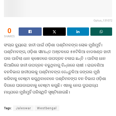
Oplus_131072
0
SHARES
ସଂଚାର ବ୍ୟୁରୋ: ହାତୀ ପାଇଁ ଓଡ଼ିଶା ପଶ୍ଚିମବଙ୍ଗ ଲୋକ ମୁହାଁମୁହିଁ।
ପଶ୍ଚିମବଙ୍ଗ, ଓଡ଼ିଶା ସୀମାନ୍ତ ଅଞ୍ଚଳରେ ୫୫ଟିକିଆ ଝାଡଖଣ୍ଡ ହାତୀ
ପଲ ପାଚିଲା ଧାନ କ୍ଷେତରେ ଉପଦ୍ରବ ଚଳାଇ ଛନ୍ତି । ପାଚିଲା ଧାନ
କିଆରିରେ ହାତୀ ଉପଦ୍ରବ ବଢୁଥିବାରୁ ଚିନ୍ତାରେ ଚାଷୀ । ରାଇବଣିଆ
ବନବିଭାଗ ହାତୀପଲକୁ ପଶ୍ଚିମବଙ୍ଗ ତେନ୍ତୁଳିଆ ଜଙ୍ଗଲ ମୁହାଁ
କରିବାକୁ ଚେଷ୍ଟା କରୁଥିବାବେଳେ ପଶ୍ଚିମବଙ୍ଗ ବନ ବିଭାଗ ଓଡ଼ିଶା
ଦିଗରେ ଘଉଡାଇବାକୁ ଚେଷ୍ଟା କରୁଛି। ଏହାକୁ ନେଇ ଦୁଇରାଜ୍ଯ
ମଧ୍ଯରେ ମୁହାଁମୁହିଁ ପରିସ୍ଥିତି ସୃଷ୍ଟିହୋଇଛି।
Tags:
Jaleswar
Westbengal