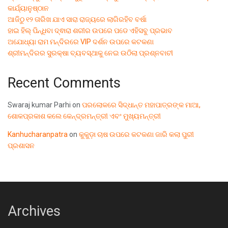
କାର୍ଯ୍ୟାନୁଷ୍ଠାନ
ଆଜିଠୁ ୧୨ ତାରିଖ ଯାଏ ସାରା ରାଜ୍ୟରେ ଲାଗିରହିବ ବର୍ଷା
ହାଇ ହିଲ୍ ପିନ୍ଧିବା ଦ୍ଵାରା ଶରୀର ଉପରେ ପଡେ ଏହିସବୁ ପ୍ରଭାବ
ଅଯୋଧ୍ୟା ରାମ ମନ୍ଦିରରେ VIP ଦର୍ଶନ ଉପରେ କଟକଣା
ଶ୍ରୀମନ୍ଦିରର ସୁରକ୍ଷା ବ୍ୟବସ୍ଥାକୁ ନେଇ ଉଠିଲା ପ୍ରଶ୍ନବାଚୀ
Recent Comments
Swaraj kumar Parhi
on
ପରଲୋକରେ ସିଦ୍ଧାନ୍ତ ମହାପାତ୍ରଙ୍କ ମାଆ,
ଶୋକପ୍ରକାଶ କଲେ କେନ୍ଦ୍ରମନ୍ତ୍ରୀ ଏବଂ ମୁଖ୍ୟମନ୍ତ୍ରୀ
Kanhucharanpatra
on
କୁକୁଡ଼ା ଚାଷ ଉପରେ କଟକଣା ଜାରି କଲା ପୁରୀ
ପ୍ରଶାସନ
Archives