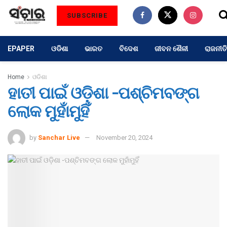
SUBSCRIBE
EPAPER
ଓଡିଶା
ଭାରତ
ବିଦେଶ
ଜୀବନ ଶୈଳୀ
ରାଜନୀତି
Home
ଓଡିଶା
ହାତୀ ପାଇଁ ଓଡ଼ିଶା -ପଶ୍ଚିମବଙ୍ଗ
ଲୋକ ମୁହାଁମୁହିଁ
by
Sanchar Live
November 20, 2024