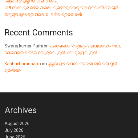
ଖୋଲିଲା ହୀରାକୁଦର ଆଉ ୪ ଗେଟ୍
UPI ପେମେଣ୍ଟ ରହିବ ମାଗଣା: ଗ୍ରାହକଙ୍କଠାରୁ ନିଆଯିବନି କୌଣସି ଚାର୍ଜ
ଲଘୁଚାପ କ୍ଷେତ୍ର ପ୍ରଭାବ: ୭ ଦିନ ପ୍ରବଳ ବର୍ଷା
Recent Comments
Swaraj kumar Parhi
on
ପରଲୋକରେ ସିଦ୍ଧାନ୍ତ ମହାପାତ୍ରଙ୍କ ମାଆ,
ଶୋକପ୍ରକାଶ କଲେ କେନ୍ଦ୍ରମନ୍ତ୍ରୀ ଏବଂ ମୁଖ୍ୟମନ୍ତ୍ରୀ
Kanhucharanpatra
on
କୁକୁଡ଼ା ଚାଷ ଉପରେ କଟକଣା ଜାରି କଲା ପୁରୀ
ପ୍ରଶାସନ
Archives
August 2026
July 2026
June 2026