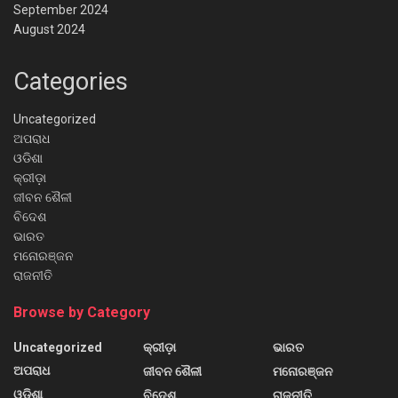
September 2024
August 2024
Categories
Uncategorized
ଅପରାଧ
ଓଡିଶା
କ୍ରୀଡ଼ା
ଜୀବନ ଶୈଳୀ
ବିଦେଶ
ଭାରତ
ମନୋରଞ୍ଜନ
ରାଜନୀତି
Browse by Category
Uncategorized
କ୍ରୀଡ଼ା
ଭାରତ
ଅପରାଧ
ଜୀବନ ଶୈଳୀ
ମନୋରଞ୍ଜନ
ଓଡିଶା
ବିଦେଶ
ରାଜନୀତି