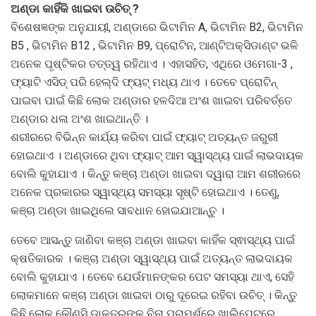
ଅଣ୍ଡା କାହିଁକି ଖାଇବା ଉଚିତ୍‌ ?
ବିଶେଷଜ୍ଞଙ୍କ ଅନୁଯାୟୀ, ଅଣ୍ଡାରେ ଭିଟାମିନ A, ଭିଟାମିନ B2, ଭିଟାମିନ
B5 , ଭିଟାମିନ B12 , ଭିଟାମିନ B9, ପ୍ରୋଟିନ, ଆଣ୍ଟିଅକ୍ସିଡାଣ୍ଟ ଭଳି
ଅନେକ ପୃଷ୍ଟିକର ତତ୍ତ୍ୱ ରହିଥାଏ । ଏହାସହିତ, ଏଥିରେ ଓମେଗା-3 ,
ଫ୍ୟାଟି ଏସିଡ୍‌ ପରି ହେଲ୍‌ଦି ଫ୍ୟଟ୍‌ ମଧ୍ୟ ଥାଏ । ତେବେ ପ୍ରୋଟିନ୍‌
ପାଇବା ପାଇଁ କିଛି ଲୋକ ଅଣ୍ଡାର ହଳଦିଆ ଅଂଶ ଖାଇବା ପରିବର୍ତ୍ତେ
ଅଣ୍ଡାର ଧଳା ଅଂଶ ଖାଇଥାନ୍ତି ।
ଶରୀରରେ ବିଭିନ୍ନ କାର୍ଯ୍ୟ କରିବା ପାଇଁ ଫ୍ୟାଟ୍ ଅତ୍ୟନ୍ତ ଜରୁରୀ
ହୋଇଥାଏ । ଅଣ୍ଡାରେ ଥିବା ଫ୍ୟାଟ୍ ଆମ ସ୍ୱାସ୍ଥ୍ୟ ପାଇଁ ଲାଭଦାୟକ
ବୋଲି କୁହାଯାଏ । କିନ୍ତୁ କଞ୍ଚା ଅଣ୍ଡା ଖାଇବା ଦ୍ୱାରା ଆମ ଶରୀରରେ
ଅନେକ ପ୍ରକାରର ସ୍ୱାସ୍ଥ୍ୟ ସମସ୍ୟା ସୃଷ୍ଟି ହୋଇଥାଏ । ତେଣୁ,
କଞ୍ଚା ଅଣ୍ଡା ଖାଇଥିଲେ ସାବଧାନ ହୋଇଯାଆନ୍ତୁ ।
ତେବେ ଆସନ୍ତୁ ଜାଣିବା କଞ୍ଚା ଅଣ୍ଡା ଖାଇବା କାହିଁକ ସ୍ଵାସ୍ଥ୍ୟ ପାଇଁ
କ୍ଷତିକାରକ । କଞ୍ଚା ଅଣ୍ଡା ସ୍ୱାସ୍ଥ୍ୟ ପାଇଁ ଅତ୍ୟନ୍ତ ଲାଭଦାୟକ
ବୋଲି କୁହାଯାଏ । ତେବେ ଯେଉଁମାନଙ୍କର ପେଟ ସମସ୍ୟା ଥାଏ, ସେହି
ଲୋକମାନେ କଞ୍ଚା ଅଣ୍ଡା ଖାଇବା ଠାରୁ ଦୂରେଇ ରହିବା ଉଚିତ୍ । କିନ୍ତୁ
କିଛି ଲୋକ କୌଣସି ଡ଼ାକ୍ତରଙ୍କ ବିନା ପରାମର୍ଶରେ ଖାଲିପେଟରେ