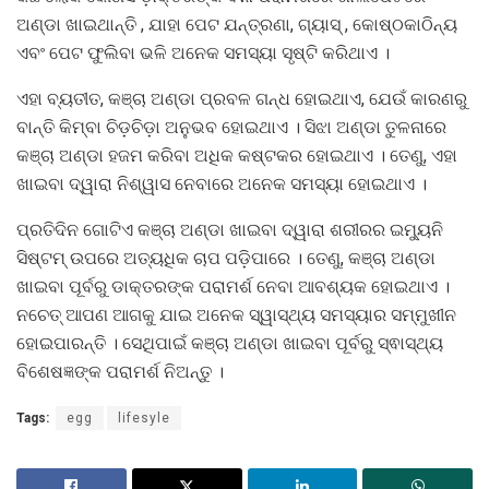
ଅଣ୍ଡା ଖାଇଥାନ୍ତି , ଯାହା ପେଟ ଯନ୍ତ୍ରଣା, ଗ୍ୟାସ୍‌ , କୋଷ୍ଠକାଠିନ୍ୟ
ଏବଂ ପେଟ ଫୁଲିବା ଭଳି ଅନେକ ସମସ୍ୟା ସୃଷ୍ଟି କରିଥାଏ ।
ଏହା ବ୍ୟତୀତ, କଞ୍ଚା ଅଣ୍ଡା ପ୍ରବଳ ଗନ୍ଧ ହୋଇଥାଏ, ଯେଉଁ କାରଣରୁ
ବାନ୍ତି କିମ୍ବା ଚିଡ଼ଚିଡ଼ା ଅନୁଭବ ହୋଇଥାଏ । ସିଝା ଅଣ୍ଡା ତୁଳନାରେ
କଞ୍ଚା ଅଣ୍ଡା ହଜମ କରିବା ଅଧିକ କଷ୍ଟକର ହୋଇଥାଏ । ତେଣୁ, ଏହା
ଖାଇବା ଦ୍ୱାରା ନିଶ୍ୱାସ ନେବାରେ ଅନେକ ସମସ୍ୟା ହୋଇଥାଏ ।
ପ୍ରତିଦିନ ଗୋଟିଏ କଞ୍ଚା ଅଣ୍ଡା ଖାଇବା ଦ୍ୱାରା ଶରୀରର ଇମ୍ୟୁନି
ସିଷ୍ଟମ୍‌ ଉପରେ ଅତ୍ୟଧିକ ଚାପ ପଡ଼ିପାରେ । ତେଣୁ, କଞ୍ଚା ଅଣ୍ଡା
ଖାଇବା ପୂର୍ବରୁ ଡାକ୍ତରଙ୍କ ପରାମର୍ଶ ନେବା ଆବଶ୍ୟକ ହୋଇଥାଏ ।
ନଚେତ୍ ଆପଣ ଆଗକୁ ଯାଇ ଅନେକ ସ୍ୱାସ୍ଥ୍ୟ ସମସ୍ୟାର ସମ୍ମୁଖୀନ
ହୋଇପାରନ୍ତି । ସେଥିପାଇଁ କଞ୍ଚା ଅଣ୍ଡା ଖାଇବା ପୂର୍ବରୁ ସ୍ଵାସ୍ଥ୍ୟ
ବିଶେଷଜ୍ଞଙ୍କ ପରାମର୍ଶ ନିଅନ୍ତୁ ।
Tags:
egg
lifesyle