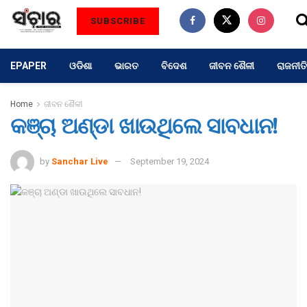
SUBSCRIBE
EPAPER
ଓଡିଶା
ଭାରତ
ବିଦେଶ
ଜୀବନ ଶୈଳୀ
ରାଜନୀତି
Home
ଜୀବନ ଶୈଳୀ
କଞ୍ଚା ଅଣ୍ଡା ଖାଉଥିଲେ ସାବଧାନ!
by
Sanchar Live
September 19, 2024