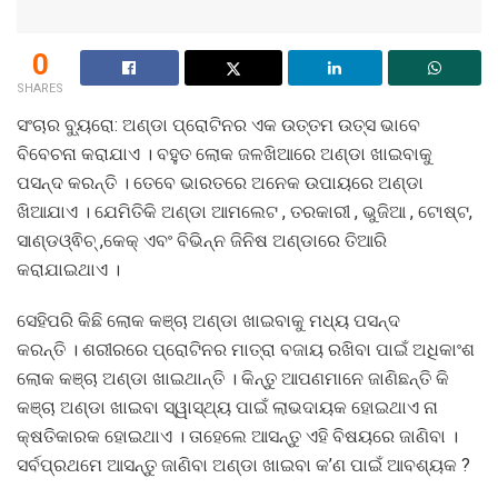
0
SHARES
ସଂଚାର ବ୍ୟୁରୋ: ଅଣ୍ଡା ପ୍ରୋଟିନର ଏକ ଉତ୍ତମ ଉତ୍ସ ଭାବେ
ବିବେଚନା କରାଯାଏ । ବହୁତ ଲୋକ ଜଳଖିଆରେ ଅଣ୍ଡା ଖାଇବାକୁ
ପସନ୍ଦ କରନ୍ତି । ତେବେ ଭାରତରେ ଅନେକ ଉପାୟରେ ଅଣ୍ଡା
ଖିଆଯାଏ । ଯେମିତିକି ଅଣ୍ଡା ଆମଲେଟ , ତରକାରୀ , ଭୁଜିଆ , ଟୋଷ୍ଟ,
ସାଣ୍ଡଓ୍ଵିଚ୍‌ ,କେକ୍‌ ଏବଂ ବିଭିନ୍ନ ଜିନିଷ ଅଣ୍ଡାରେ ତିଆରି
କରାଯାଇଥାଏ ।
ସେହିପରି କିଛି ଲୋକ କଞ୍ଚା ଅଣ୍ଡା ଖାଇବାକୁ ମଧ୍ୟ ପସନ୍ଦ
କରନ୍ତି । ଶରୀରରେ ପ୍ରୋଟିନର ମାତ୍ରା ବଜାୟ ରଖିବା ପାଇଁ ଅଧିକାଂଶ
ଲୋକ କଞ୍ଚା ଅଣ୍ଡା ଖାଇଥାନ୍ତି । କିନ୍ତୁ ଆପଣମାନେ ଜାଣିଛନ୍ତି କି
କଞ୍ଚା ଅଣ୍ଡା ଖାଇବା ସ୍ୱାସ୍ଥ୍ୟ ପାଇଁ ଲାଭଦାୟକ ହୋଇଥାଏ ନା
କ୍ଷତିକାରକ ହୋଇଥାଏ । ତାହେଲେ ଆସନ୍ତୁ ଏହି ବିଷୟରେ ଜାଣିବା ।
ସର୍ବପ୍ରଥମେ ଆସନ୍ତୁ ଜାଣିବା ଅଣ୍ଡା ଖାଇବା କ’ଣ ପାଇଁ ଆବଶ୍ୟକ ?