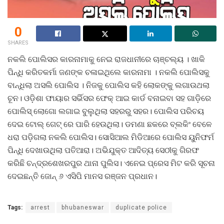
0
SHARES
ନକଲି ପୋଲିସର କାରନାମାକୁ ନେଇ ରାଜଧାନୀରେ ଚାଞ୍ଚଲ୍ୟ । ଖାକି
ପିନ୍ଧି କରିତକର୍ମା ଜଣଙ୍କ ଚଳାଇଥିଲେ କାରନାମା । ନକଲି ପୋଲିସକୁ
ବାନ୍ଧିଲା ଅସଲି ପୋଲିସ । ନିଜକୁ ପୋଲିସ କହି ଲୋକଙ୍କୁ ଲଗାଉଥଲା
ଚୂନ। ଓଡ଼ିଶା ଫାୟାର ସର୍ଭିସର ଫେକ୍ ଆଇ କାର୍ଡ ବନାଇବା ସହ ଗାଡ଼ିରେ
ପୋଲିସ୍ ଲୋଗୋ ଲଗାଇ ବୁଲୁଥିଲା ସହରରୁ ସହର। ପୋଲିସ ପରିଚୟ
ଦେଇ ଟୋଲ୍ ଗେଟ୍ ରେ ପାରି ହେଉଥିଲା। ଡମଣା ଛକରେ ବ୍ଲକିଂ ବେଳେ
ଧରା ପଡ଼ିଗଲା ନକଲି ପୋଲିସ। ସୋସିଆଲ ମିଡିଆରେ ପୋଲିସ ୟୁନିଫର୍ମ
ପିନ୍ଧି ଦେଖାଉଥିଲା ପତିଆରା। ଅଭିଯୁକ୍ତ ଆଦିତ୍ୟ ସେଠୀକୁ ଗିରଫ
କରିଛି ଚନ୍ଦ୍ରଶେଖରପୁର ଥାନା ପୁଲିସ। ଏନେଇ ପ୍ରେସ ମିଟ କରି ସୂଚନା
ଦେଇଛନ୍ତି ଜୋନ୍ ୬ ଏସିପି ମାନସ ରଞ୍ଜନ ପ୍ରଧାନ।
Tags:
arrest
bhubaneswar
duplicate police