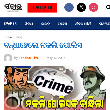
SUBSCRIBE
EPAPER
ଓଡିଶା
ଭାରତ
ବିଦେଶ
ଜୀବନ ଶୈଳୀ
ରାଜନୀତି
Home
ଅପରାଧ
ବନ୍ଧାହେଲେ ନକଲି ପୋଲିସ
by
Sanchar Live
May 12, 2026