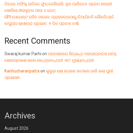
ଦିନରେ ଅଫିସ୍, ରାତିରେ ଫୁଡ୍ ଡେଲିଭରି: ଲୁହ ଆଣିଦେବ ପ୍ରେମ କାହାଣୀ
ଖୋଲିଲା ହୀରାକୁଦର ଆଉ ୪ ଗେଟ୍
UPI ପେମେଣ୍ଟ ରହିବ ମାଗଣା: ଗ୍ରାହକଙ୍କଠାରୁ ନିଆଯିବନି କୌଣସି ଚାର୍ଜ
ଲଘୁଚାପ କ୍ଷେତ୍ର ପ୍ରଭାବ: ୭ ଦିନ ପ୍ରବଳ ବର୍ଷା
Recent Comments
Swaraj kumar Parhi
on
ପରଲୋକରେ ସିଦ୍ଧାନ୍ତ ମହାପାତ୍ରଙ୍କ ମାଆ,
ଶୋକପ୍ରକାଶ କଲେ କେନ୍ଦ୍ରମନ୍ତ୍ରୀ ଏବଂ ମୁଖ୍ୟମନ୍ତ୍ରୀ
Kanhucharanpatra
on
କୁକୁଡ଼ା ଚାଷ ଉପରେ କଟକଣା ଜାରି କଲା ପୁରୀ
ପ୍ରଶାସନ
Archives
August 2026