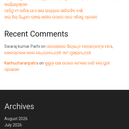
କାର୍ଯ୍ୟାନୁଷ୍ଠାନ
ଆଜିଠୁ ୧୨ ତାରିଖ ଯାଏ ସାରା ରାଜ୍ୟରେ ଲାଗିରହିବ ବର୍ଷା
ହାଇ ହିଲ୍ ପିନ୍ଧିବା ଦ୍ଵାରା ଶରୀର ଉପରେ ପଡେ ଏହିସବୁ ପ୍ରଭାବ
Recent Comments
Swaraj kumar Parhi
on
ପରଲୋକରେ ସିଦ୍ଧାନ୍ତ ମହାପାତ୍ରଙ୍କ ମାଆ,
ଶୋକପ୍ରକାଶ କଲେ କେନ୍ଦ୍ରମନ୍ତ୍ରୀ ଏବଂ ମୁଖ୍ୟମନ୍ତ୍ରୀ
Kanhucharanpatra
on
କୁକୁଡ଼ା ଚାଷ ଉପରେ କଟକଣା ଜାରି କଲା ପୁରୀ
ପ୍ରଶାସନ
Archives
August 2026
July 2026