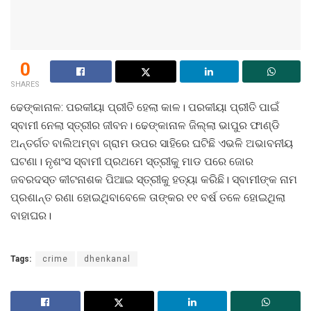
0
SHARES
ଢେଙ୍କାନାଳ: ପରକୀୟା ପ୍ରୀତି ହେଲା କାଳ। ପରକୀୟା ପ୍ରୀତି ପାଇଁ
ସ୍ବାମୀ ନେଲା ସ୍ତ୍ରୀର ଜୀବନ। ଢେଙ୍କାନାଳ ଜିଲ୍ଲା ଭାପୁର ଫାଣ୍ଡି
ଅନ୍ତର୍ଗତ ବାଲିଅମ୍ବା ଗ୍ରାମ ଉପର ସାହିରେ ଘଟିଛି ଏଭଳି ଅଭାବନୀୟ
ଘଟଣା। ନୃଶଂସ ସ୍ବାମୀ ପ୍ରଥମେ ସ୍ତ୍ରୀକୁ ମାଡ ପରେ ଜୋର
ଜବରଦସ୍ତ କୀଟନାଶକ ପିଆଇ ସ୍ତ୍ରୀକୁ ହତ୍ୟା କରିଛି। ସ୍ବାମୀଙ୍କ ନାମ
ପ୍ରଶାନ୍ତ ରଣା ହୋଇଥିବାବେଳେ ତାଙ୍କର ୧୧ ବର୍ଷ ତଳେ ହୋଇଥିଲା
ବାହାଘର।
Tags:
crime
dhenkanal