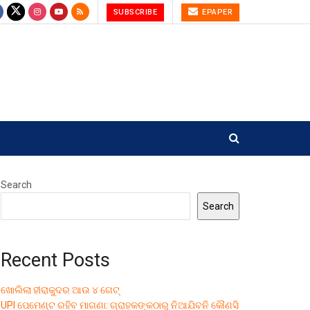
SUBSCRIBE
EPAPER
Search
Search
Recent Posts
ଖୋଲିଲା ହୀରାକୁଦର ଆଉ ୪ ଗେଟ୍
UPI ପେମେଣ୍ଟ ରହିବ ମାଗଣା: ଗ୍ରାହକଙ୍କଠାରୁ ନିଆଯିବନି କୌଣସି