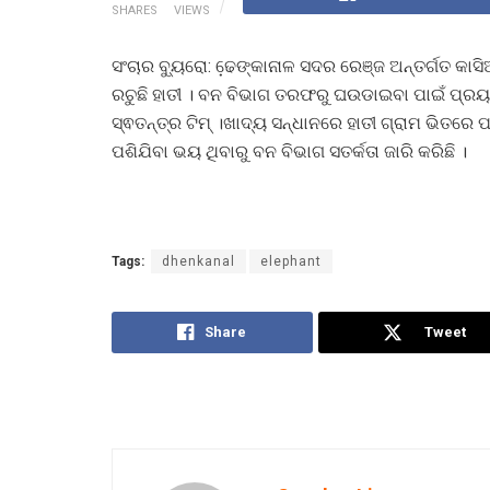
SHARES
VIEWS
ସଂଚାର ବ୍ୟୁରୋ: ଢେ଼ଙ୍କାନାଳ ସଦର ରେଞ୍ଜ ଅନ୍ତର୍ଗତ କାସ
ରଚୁଛି ହାତୀ । ବନ ବିଭାଗ ତରଫରୁ ଘଉଡାଇବା ପାଇଁ ପ୍ରୟ
ସ୍ଵତନ୍ତ୍ର ଟିମ୍ ।ଖାଦ୍ୟ ସନ୍ଧାନରେ ହାତୀ ଗ୍ରାମ ଭିତରେ 
ପଶିଯିବା ଭୟ ଥିବାରୁ ବନ ବିଭାଗ ସତର୍କତା ଜାରି କରିଛି ।
Tags:
dhenkanal
elephant
Share
Tweet