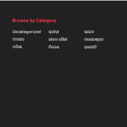
Browse by Category
Uncategorized
କ୍ରୀଡ଼ା
ଭାରତ
ଅପରାଧ
ଜୀବନ ଶୈଳୀ
ମନୋରଞ୍ଜନ
ଓଡିଶା
ବିଦେଶ
ରାଜନୀତି