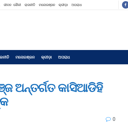
ଶ
ଜୀବନ ଶୈଳୀ
ରାଜନୀତି
ମନୋରଞ୍ଜନ
କ୍ରୀଡ଼ା
ଅପରାଧ
ାଜନୀତି
ମନୋରଞ୍ଜନ
କ୍ରୀଡ଼ା
ଅପରାଧ
ଜ ଅନ୍ତର୍ଗତ କାସିଆଡିହି
୍କ
0