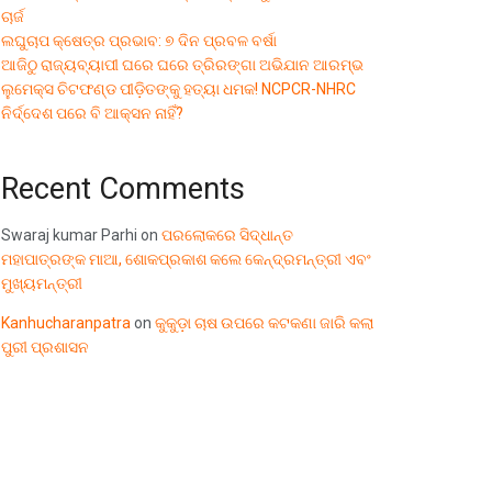
ଚାର୍ଜ
ଲଘୁଚାପ କ୍ଷେତ୍ର ପ୍ରଭାବ: ୭ ଦିନ ପ୍ରବଳ ବର୍ଷା
ଆଜିଠୁ ରାଜ୍ୟବ୍ୟାପୀ ଘରେ ଘରେ ତ୍ରିରଙ୍ଗା ଅଭିଯାନ ଆରମ୍ଭ
ଲୁମେକ୍ସ ଚିଟଫଣ୍ଡ ପୀଡ଼ିତଙ୍କୁ ହତ୍ୟା ଧମକ! NCPCR-NHRC
ନିର୍ଦ୍ଦେଶ ପରେ ବି ଆକ୍ସନ ନାହିଁ?
Recent Comments
Swaraj kumar Parhi
on
ପରଲୋକରେ ସିଦ୍ଧାନ୍ତ
ମହାପାତ୍ରଙ୍କ ମାଆ, ଶୋକପ୍ରକାଶ କଲେ କେନ୍ଦ୍ରମନ୍ତ୍ରୀ ଏବଂ
ମୁଖ୍ୟମନ୍ତ୍ରୀ
Kanhucharanpatra
on
କୁକୁଡ଼ା ଚାଷ ଉପରେ କଟକଣା ଜାରି କଲା
ପୁରୀ ପ୍ରଶାସନ