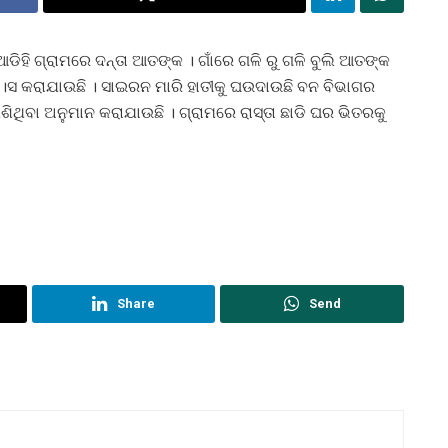
ିଆଡିହି ଗ୍ରାମରେ ଦନ୍ତା ଆତଙ୍କ । ଗାଁରେ ଗଳି ରୁ ଗଳି ବୁଲି ଆତଙ୍କ
।ସ କରାଯାଉଛି । ସାଇରନ ମାରି ହାତୀକୁ ଘଉଦାଉଛି ବନ ବିଭାଗର
ପଶିଥିବା ଅନୁମାନ କରାଯାଉଛି । ଗ୍ରାମରେ ରାସ୍ତା ଛାଡି ଘର ଭିତରକୁ
Share
Send