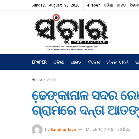
Sunday, August 9, 2026
ePaper
ଓଡିଶା
ଭାରତ
ବିଦେ
EPAPER
ଓଡିଶା
ଭାରତ
ବିଦେଶ
ଜୀବନ ଶୈଳୀ
ର
Home
ଓଡିଶା
ଢେ଼ଙ୍କାନାଳ ସଦର ରେଞ୍
ଗ୍ରାମରେ ଦନ୍ତା ଆତଙ
by
Sanchar Live
March 19, 2025
in
ଓଡିଶା